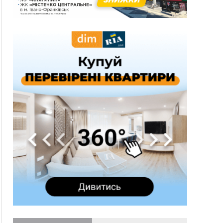
15:28
Кілька вулиць у Долині тимчасово залишаться
без газу
15:02
У Старуні відбулася Патріарша проща
ФОТО
14:35
Не знає англійську на достатньому рівні.
Франківець Лев Кишакевич не зможе стати
суддею Міжнародного кримінального суду
14:14
У Ворохті проведуть Кубок ФЛСУ зі стрибків
на лижах, пам'яті оборонця Богдана Бухонка
13:30
На Калущині розшукали чоловіка, який
ФОТО
три дні блукав у лісі
13:14
Боднар розповів про реакцію влади Польщі
на атаки на українців та про зміни після 23
серпня
12:31
"Едельвейси" щемливо привітали рідну
ВІДЕО
Коломию з Днем міста
11:55
Вчора у Франківську, Коломиї, Долині та
Яремче зафіксували рекордну спеку
11:45
У Надвірній п'яна жінка побила малолітнього
хлопчика: суд призначив штраф і 30 тисяч
компенсації