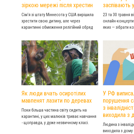
зіркою мережі після хрестин
заспівають у
Сім'я зі штату Міннесота у США вирішила
23 та 30 травня в
хрестити свою дитину, але через
онлайн-концерти 
карантинні обмеження релігійний обряд
яких — зібрати к
довелося проводити за всіма правилами
засобів захисту т
соціального дистанціювання. Власне,
що рятують життя
після таких незвичайних хрестин
Початок прямого 
священник став зіркою мережі.
телеканалі М1 та
паца”. Дякуючи 
концерт зможуть 
люди з порушення
Як люди вчать осиротілих
У РФ виписа
мавпенят лазити по деревах
порушення с
з інвалідніс
Поки більша частина світу сидить на
виходила з 
карантині, у цих малюків триває навчання
- щоправда, у дуже незвичному класі.
Людина з інвалід
виходила з дому 