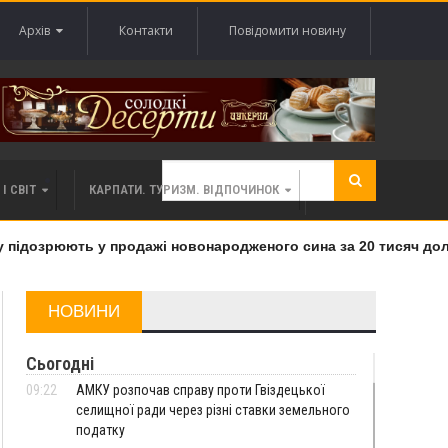
Архів
Контакти
Повідомити новину
І СВІТ
КАРПАТИ. ТУРИЗМ. ВІДПОЧИНОК
ідозрюють у продажі новонародженого сина за 20 тисяч доларі
НОВИНИ
Сьогодні
09:22
АМКУ розпочав справу проти Гвіздецької
селищної ради через різні ставки земельного
податку