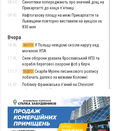
08:54
Синоптики попереджають про значний дощ на
Прикарпатті до кінця п'ятниці
08:45
Нафтогазову площу на межі Прикарпаття та
Львівщини повторно виставили на аукціон за
830 млн
Вчора
18:46
У Польщі невідомі скоїли наругу над
ФОТО
могилою УПА
17:45
Сили оборони уразила Ярославський НПЗ та
кораблі берегової охорони фсб у Керчі
17:17
Скарби Музею писанкового розпису
ВІДЕО
побачать далеко за межами Коломиї
16:42
Поблизу Франківська п'яний на Chevrolet
втікав від поліції
16:27
На Прикарпатті триває декларування
вогнепальної зброї: уже зареєстровано 282
одиниці
15:58
Понад 9 тис. прикарпатських вступників
отримали рекомендації до зарахування на
бакалаврат у ВНЗ