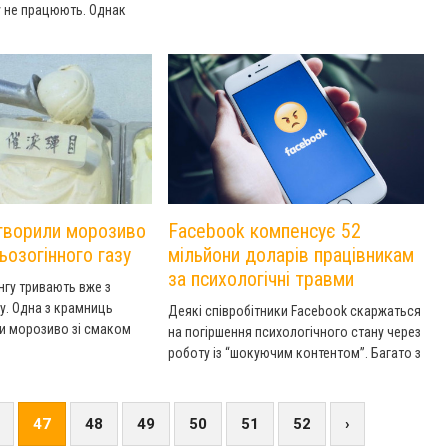
весілля. Під час церемонії наречений,
у не працюють. Однак
наречена і 40 гостей були без одягу.
виписала їй штраф за
оляції.
створили морозиво
Facebook компенсує 52
ьозогінного газу
мільйони доларів працівникам
за психологічні травми
нгу тривають вже з
у. Одна з крамниць
Деякі співробітники Facebook скаржаться
и морозиво зі смаком
на погіршення психологічного стану через
у.
роботу із “шокуючим контентом”. Багато з
них подали до корпорації до суду і
компанія вирішила виплатити їм
компенсацію.
47
48
49
50
51
52
›