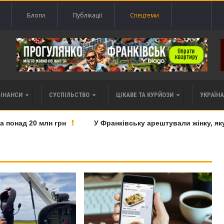
Блоги
Публікації
Спецтеми
ФІНАНСИ
СУСПІЛЬСТВО
ЦІКАВЕ ТА КУРЙОЗИ
УКРАЇНА 
над 20 млн грн
У Франківську арештували жінку, яку п