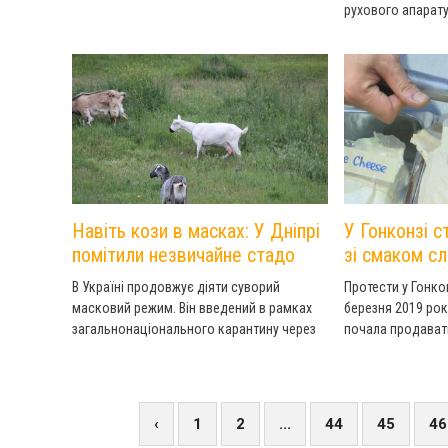
рухового апарат
російська влада 
порушення самоіз
Навіть кози в масках: У Дніпрі
У Гонконзі 
помітили незвичайне стадо
зі смаком сл
В Україні продовжує діяти суворий
Протести у Гонко
масковий режим. Він введений в рамках
березня 2019 рок
загальнонаціонального карантину через
почала продават
пандемію коронавірусу COVID-19 у світі.
сльозогінного газ
Раніше вчені довели, що інфекцію можуть
підхопити і домашні улюбленці.
‹
1
2
...
44
45
46