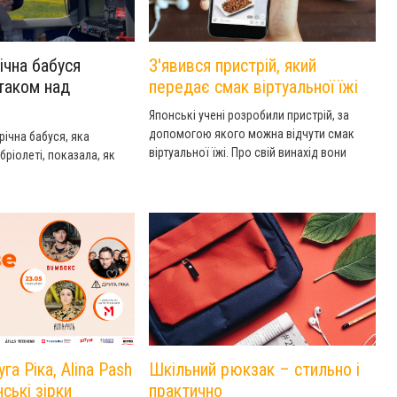
ічна бабуся
З'явився пристрій, який
ітаком над
передає смак віртуальної їжі
Японські учені розробили пристрій, за
допомогою якого можна відчути смак
річна бабуся, яка
віртуальної їжі. Про свій винахід вони
бріолеті, показала, як
розповіли в онлайн-бібліотеці ACM.
га Ріка, Alina Pash
Шкільний рюкзак – стильно і
нські зірки
практично