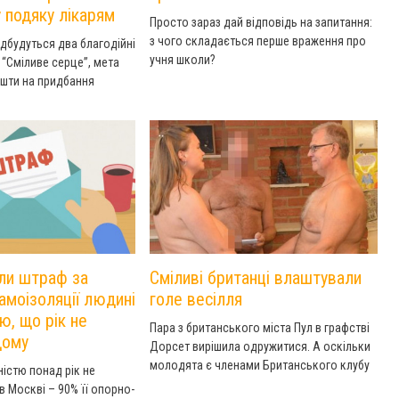
 подяку лікарям
Просто зараз дай відповідь на запитання:
з чого складається перше враження про
ідбудуться два благодійні
учня школи?
“Сміливе серце”, мета
ошти на придбання
а обладнання для лікарів,
 хворих на COVID-19.
ефіру — о 19:00 на
 YouTube-каналі “Чоткий
сурдоперекладу, онлайн-
почути і подивитися
м слуху.
ли штраф за
Сміливі британці влаштували
амоізоляції людині
голе весілля
тю, що рік не
Пара з британського міста Пул в графстві
дому
Дорсет вирішила одружитися. А оскільки
молодята є членами Британського клубу
ністю понад рік не
нудистів, то вони влаштували оголене
в Москві – 90% її опорно-