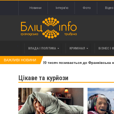
Новини
Інтерв'ю
Фото
Відео
ВЛАДА І ПОЛІТИКА
КРИМІНАЛ
БІЗНЕС І 
ВАЖЛИВІ НОВИНИ
і права вимоги за 120 тисяч позивається до Франківська на по
Цікаве та курйози