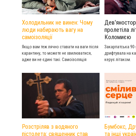
Холодильник не винен: Чому
Дев'яностор
люди набирають вагу на
пролетіла л
самоізоляції
Коломиєю
Якщо вам теж лячно ставати на ваги після
Закарпатська 90-
карантину, то можете не хвилюватися,
дрифтувала на ка
адже ви не єдині такі. Самоізоляція
керує літаком.
практично у більшості випадків тотожна з
набором зайвої ваги. Але що ж є
причиною того, що ви перестали влазити
в улюблені джинси? Розберімось.
Розстріляв з водяного
Бумбокс, Дру
пістолета: священник став
та інші украї