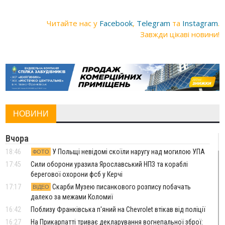
Читайте нас у
Facebook
,
Telegram
та
Instagram
.
Завжди цікаві новини!
НОВИНИ
Вчора
18:46
У Польщі невідомі скоїли наругу над могилою УПА
ФОТО
17:45
Сили оборони уразила Ярославський НПЗ та кораблі
берегової охорони фсб у Керчі
17:17
Скарби Музею писанкового розпису побачать
ВІДЕО
далеко за межами Коломиї
16:42
Поблизу Франківська п'яний на Chevrolet втікав від поліції
16:27
На Прикарпатті триває декларування вогнепальної зброї: