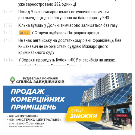
уже зареєстровано 282 одиниці
15:58
Понад 9 тис. прикарпатських вступників отримали
рекомендації до зарахування на бакалаврат у ВНЗ
15:28
Кілька вулиць у Долині тимчасово залишаться без газу
15:02
У Старуні відбулася Патріарша проща
ФОТО
14:35
Не знає англійську на достатньому рівні. Франківець Лев
Кишакевич не зможе стати суддею Міжнародного
кримінального суду
14:14
У Ворохті проведуть Кубок ФЛСУ зі стрибків на лижах,
пам'яті оборонця Богдана Бухонка
13:30
На Калущині розшукали чоловіка, який три дні
ФОТО
блукав у лісі
13:14
Боднар розповів про реакцію влади Польщі на атаки на
українців та про зміни після 23 серпня
12:31
"Едельвейси" щемливо привітали рідну Коломию з
ВІДЕО
Днем міста
11:55
Вчора у Франківську, Коломиї, Долині та Яремче
зафіксували рекордну спеку
11:45
У Надвірній п'яна жінка побила малолітнього хлопчика: суд
призначив штраф і 30 тисяч компенсації