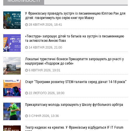
МОЖЛИВОСТІ
16:48
Де безпечно купатися на Прикарпатті?
ВІДЕО
16:20
У Франківську дружина загиблого воїна створила
У Франківську проведуть зустріч із письменницею Юлітою Ран для
організацію «КОД 7'Я», аби підтримувати військових та їхні
дітей: говоритимуть про серію книг про Мавку
сім'ї
28 КВІТНЯ 2026, 18:41
15:57
У Коломиї на одній з вулиць встановлять комплекс
автоматичної фіксації швидкості
«Текстура» запрошує дітей та батьків на зустріч із письменницею
та активісткою Анною Повх
15:29
Війна забрала життя трьох воїнів з Прикарпаття
14 КВІТНЯ 2026, 21:00
15:00
На Закарпатті викрили масштабну схему незаконного
виключення військовозобов’язаних з обліку
Локальні туристичні бізнеси Прикарпаття запрошують до участі у
14:31
«Багато питань буде знято». На громадських слуханнях в
нацпрограмі «Подорож до себе»
Яремче обговорили, як вирішити питання джипінгу в
6 КВІТНЯ 2026, 19:01
Карпатах
13:54
5 «тихих» хвороб, які виявляє профілактичне обстеження
Старт “Програми розвитку STEM-талантів серед дівчат 14-18 років”
13:30
На Надрічній тривають останні приготування до
ФОТО
22 ЛЮТОГО 2026, 18:00
нового руху
12:57
У Франківську зафіксували найбільшу спеку за всю історію
Прикарпатську молодь запрошують у Школу футбольного арбітра
спостережень
12:24
Лікування наркоманії Київ: чому важливо розпочати
3 СІЧНЯ 2026, 13:36
терапію якомога раніше
Театр надихає на креатив. У Франківську відбудеться IF IT Forum
12:00
Франківця, який у Косові викрав за магазину понад 640