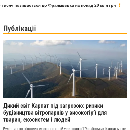
сяч позивається до Франківська на понад 20 млн грн
У Ф
Публікації
Дикий світ Карпат під загрозою: ризики
будівництва вітропарків у високогір’ї для
тварин, екосистем і людей
Будівництво вітрових електростанцій у високогір’ї Українських Карпат може