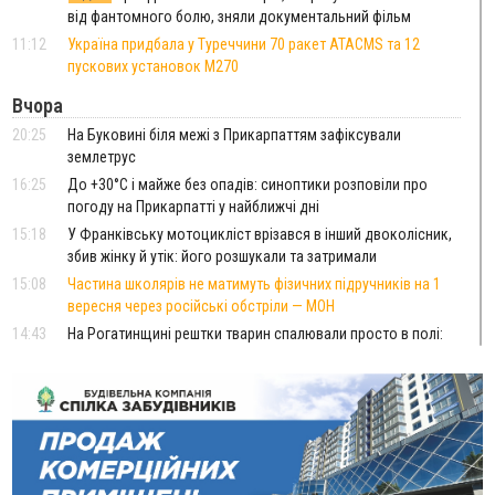
від фантомного болю, зняли документальний фільм
11:12
Україна придбала у Туреччини 70 ракет ATACMS та 12
пускових установок M270
Вчора
20:25
На Буковині біля межі з Прикарпаттям зафіксували
землетрус
16:25
До +30°C і майже без опадів: синоптики розповіли про
погоду на Прикарпатті у найближчі дні
15:18
У Франківську мотоцикліст врізався в інший двоколісник,
збив жінку й утік: його розшукали та затримали
15:08
Частина школярів не матимуть фізичних підручників на 1
вересня через російські обстріли — МОН
14:43
На Рогатинщині рештки тварин спалювали просто в полі:
поліція розслідує отруєння земель
13:25
Пірс, ігровий майданчик і зона для пікніків: оголосили
тендер на 7 мільйонів на благоустрій Німецького озера
12:14
У Калуші на озері в міському парку масово загинули
качки та риба
11:18
Майстра лісу з Верховинщини оштрафували на 600 тисяч за