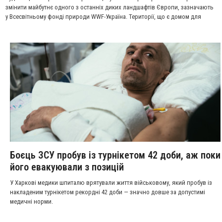
змінити майбутнє одного з останніх диких ландшафтів Європи, зазначають
у Всесвітньому фонді природи WWF-Україна. Території, що є домом для
червонокнижних ведмедя, рисі та тисяч інших видів, опиняються під
тиском індустріалізації, яка здатна розірвати цілісність екосистем і вплинути
не лише на природу, а й на добробут місцевих громад.
Боєць ЗСУ пробув із турнікетом 42 доби, аж поки
його евакуювали з позицій
У Харкові медики шпиталю врятували життя військовому, який пробув із
накладеним турнікетом рекордні 42 доби — значно довше за допустимі
медичні норми.