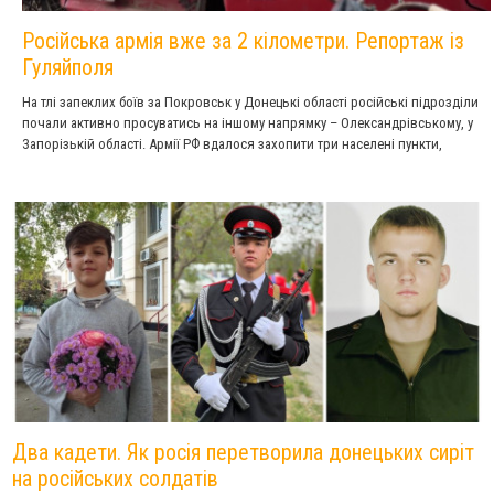
Російська армія вже за 2 кілометри. Репортаж із
Гуляйполя
На тлі запеклих боїв за Покровськ у Донецькі області російські підрозділи
почали активно просуватись на іншому напрямку – Олександрівському, у
Запорізькій області. Армії РФ вдалося захопити три населені пункти,
повідомив пізно ввечері 11 листопада головнокомандувач ЗСУ Олександр
Сирський, не навівши їхні назви. Раніше цього ж дня Сили оборони півдня
заявили про відхід українських військових із позицій біля населених
пунктів Новоуспенівське, Нове, Охотниче, Успенівка, Новомиколаївка у
Запорізькій області.
Два кадети. Як росія перетворила донецьких сиріт
на російських солдатів