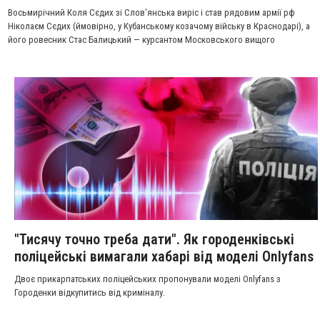
Восьмирічний Коля Сєдих зі Слов’янська виріс і став рядовим армії рф
Ніколаєм Сєдих (ймовірно, у Кубанському козачому війську в Краснодарі), а
його ровесник Стас Балицький — курсантом Московського вищого
військового командного училища. Командуватиме мотострілковим
підрозділом або служитиме у військовій поліції. Обоє викладають на
сторінках «ВКонтакте» свої фото у військовій формі, позують зі зброєю. І
намагаються приховати українське походження.
"Тисячу точно треба дати". Як городенківські
поліцейські вимагали хабарі від моделі Onlyfans
Двоє прикарпатських поліцейських пропонували моделі Onlyfans з
Городенки відкупитись від криміналу.