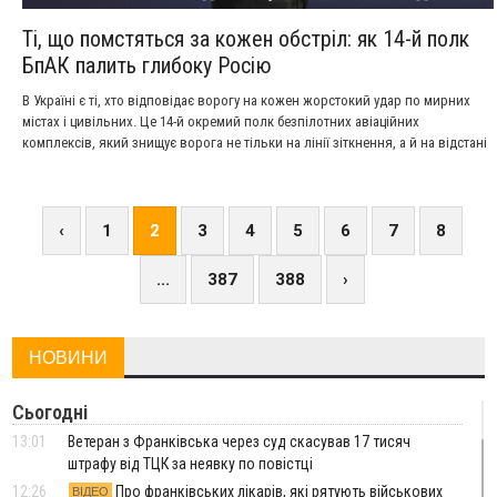
Ті, що помстяться за кожен обстріл: як 14-й полк
БпАК палить глибоку Росію
В Україні є ті, хто відповідає ворогу на кожен жорстокий удар по мирних
містах і цивільних. Це 14-й окремий полк безпілотних авіаційних
комплексів, який знищує ворога не тільки на лінії зіткнення, а й на відстані
тисяч кілометрів від фронту – глибоко в російському тилу. Дуже часто
новини про вибухи на ворожих нафтопереробних заводах, складах
боєприпасів та оборонних підприємствах, які ми читаємо у своїх телефонах,
– це робота саме цього полку.
‹
1
2
3
4
5
6
7
8
...
387
388
›
НОВИНИ
Сьогодні
13:01
Ветеран з Франківська через суд скасував 17 тисяч
штрафу від ТЦК за неявку по повістці
12:26
Про франківських лікарів, які рятують військових
ВІДЕО