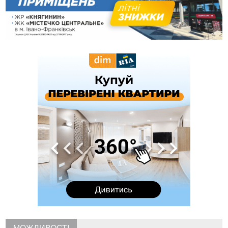
переправлення чоловіків до Румунії
10:49
На Прикарпатті через негоду сталися аварійні вимкнення
світла
10:43
За змову на тендері для Долинської лікарні двох
підприємців оштрафували на 272 тисячі гривень
10:09
Яремчанський суд виніс вирок чоловіку, який у Буковелі
вкрав із супермаркету пляшку віскі за 8,5 тисяч
09:53
В урочищі біля Галича археологи відкопали давньоруську
вагову гирку XII–XIII століть
09:39
У Франківську медики провели серію складних операцій
на аорті
07 Серпня
22:22
У Богородчанах на "зебрі" водій Audi наїхав на
ФОТО
хлопчика з велосипедом
21:01
Загальна площа всіх книгарень України - трохи більше ніж 6
футбольних полів
20:47
На "зебрі" у Франківську два мотоциклісти збили жінку
18:55
Прикарпаття серед лідерів за будівництвом новобудов і
рекордсмен за зростанням цін на житло