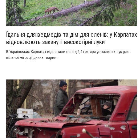
Їдальня для ведмедів та дім для оленів: у Карпатах
відновлюють закинуті високогірні луки
В Українських Карпатах відновили понад 2,4 гектара унікальних лук для
вільної міграції диких тварин.