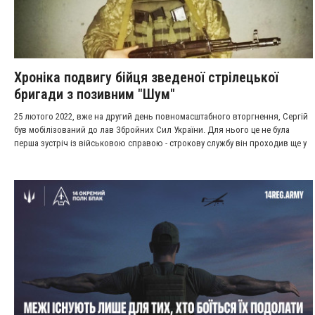
Хроніка подвигу бійця зведеної стрілецької
бригади з позивним "Шум"
25 лютого 2022, вже на другий день повномасштабного вторгнення, Сергій
був мобілізований до лав Збройних Сил України. Для нього це не була
перша зустріч із військовою справою - строкову службу він проходив ще у
2017 році, після чого підписав контракт і служив на півдні України у
штурмовій авіації. Після завершення служби повернувся до цивільного
життя, де займався ремонтом автомобілів.