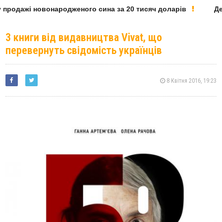
продажі новонародженого сина за 20 тисяч доларів
Депу
3 книги від видавництва Vivat, що
перевернуть свідомість українців
8 Квітня 2016, 19:23