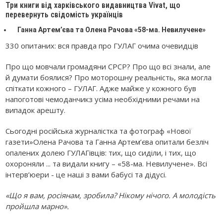
Три книги від харківського видавництва Vivat, що
перевернуть свідомість українців
Ганна Артем’єва та Олена Рачова «58-ма. Невилучене»
330 опитаних: вся правда про ГУЛАГ очима очевидців
Про що мовчали громадяни СРСР? Про що всі знали, але
й думати боялися? Про моторошну реальність, яка могла
спіткати кожного – ГУЛАГ. Адже майже у кожного був
напоготові чемоданчикз усіма необхідними речами на
випадок арешту.
Сьогодні російська журналістка та фотограф «Нової
газети»Олена Рачова та Ганна Артем’єва опитали безліч
опалених долею ГУЛАГівців: тих, що сиділи, і тих, що
охороняли ... та видали книгу – «58-ма. Невилучене». Всі
інтерв’юери - це наші з вами бабусі та дідусі.
«Що я вам, росіянам, зробила? Нікому нічого. А молодість
пройшла марно».