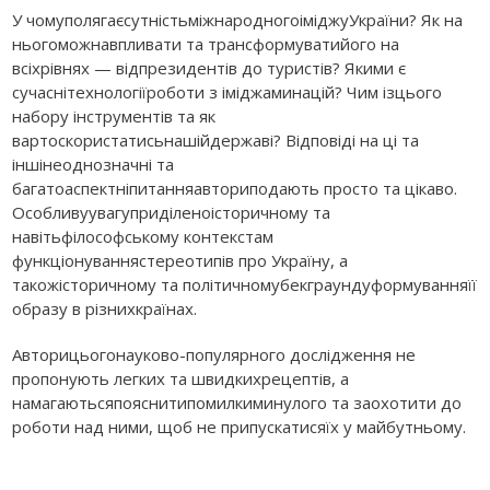
У чомуполягаєсутністьміжнародногоіміджуУкраїни? Як на
ньогоможнавпливати та трансформуватийого на
всіхрівнях — відпрезидентів до туристів? Якими є
сучаснітехнологіїроботи з іміджаминацій? Чим ізцього
набору інструментів та як
вартоскористатисьнашійдержаві? Відповіді на ці та
іншінеоднозначні та
багатоаспектніпитанняавториподають просто та цікаво.
Особливуувагуприділеноісторичному та
навітьфілософському контекстам
функціонуваннястереотипів про Україну, а
такожісторичному та політичномубекграундуформуванняїї
образу в різнихкраїнах.
Авторицьогонауково-популярного дослідження не
пропонують легких та швидкихрецептів, а
намагаютьсяпояснитипомилкиминулого та заохотити до
роботи над ними, щоб не припускатисяїх у майбутньому.