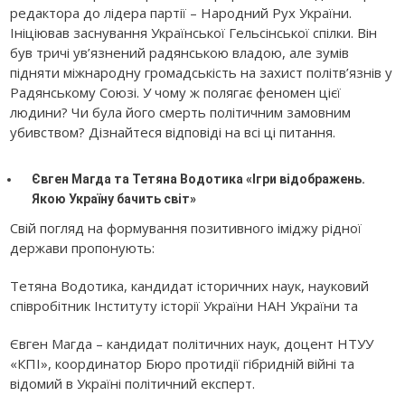
редактора до лідера партії – Народний Рух України.
Ініціював заснування Української Гельсінської спілки. Він
був тричі ув’язнений радянською владою, але зумів
підняти міжнародну громадськість на захист політв’язнів у
Радянському Союзі. У чому ж полягає феномен цієї
людини? Чи була його смерть політичним замовним
убивством? Дізнайтеся відповіді на всі ці питання.
Євген Магда та Тетяна Водотика «Ігри відображень.
Якою Україну бачить світ»
Свій погляд на формування позитивного іміджу рідної
держави пропонують:
Тетяна Водотика, кандидат історичних наук, науковий
співробітник Інституту історії України НАН України та
Євген Магда – кандидат політичних наук, доцент НТУУ
«КПІ», координатор Бюро протидії гібридній війні та
відомий в Україні політичний експерт.