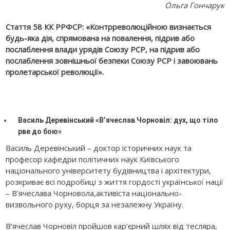
Ольга Гончарук
Стаття 58 КК РРФСР: «Контрреволюційною визнається
будь-яка дія, спрямована на повалення, підрив або
послаблення влади урядів Союзу РСР, на підрив або
послаблення зовнішньої безпеки Союзу РСР і завоювань
пролетарської революції».
Василь Деревінський «В’ячеслав Чорновіл: дух, що тіло
рве до бою»
Василь Деревінський – доктор історичних наук та
професор кафедри політичних наук Київського
національного університету будівництва і архітектури,
розкриває всі подробиці з життя гордості української нації
– В’ячеслава Чорновола,активіста національно-
визвольного руху, борця за незалежну Україну.
В’ячеслав Чорновіл пройшов кар’єрний шлях від тесляра,