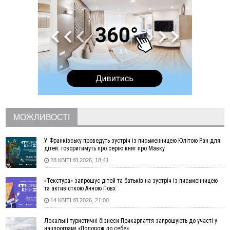
ставками в Івано-Франківській громаді
10:10
На Каскаді замість веж планують зробити сквер з
дитмайданчиком
09:31
На Верховинщині під час пожежі будинку травмувалась
жінка
09:09
35 цимбалістів на Говерлі встановили Рекорд
ВІДЕО
України
08:37
На Прикарпатті за пів року трапилось понад 100 ДТП через
нетверезих водіїв
08:08
рф масовано атакувала Київ та область: 14 загиблих,
десятки постраждалих і пожежі (фото, відео)
МОЖЛИВОСТІ
04 Серпня
У Франківську проведуть зустріч із письменницею Юлітою Ран для
19:49
«Коли я обернувся, ворог уже був у нашій траншеї»:
дітей: говоритимуть про серію книг про Мавку
командир з Надвірної на псевдо «Француз»
28 КВІТНЯ 2026, 18:41
19:34
В міському озері Франківська втопився чоловік
«Текстура» запрошує дітей та батьків на зустріч із письменницею
18:45
Є висока потреба у кількох групах крові: прикарпатців
та активісткою Анною Повх
просять у серпні ставати донорами
14 КВІТНЯ 2026, 21:00
18:07
У Франківську звільнили водія маршрутки, який зневажив і
образив матір загиблого воїна
Локальні туристичні бізнеси Прикарпаття запрошують до участі у
нацпрограмі «Подорож до себе»