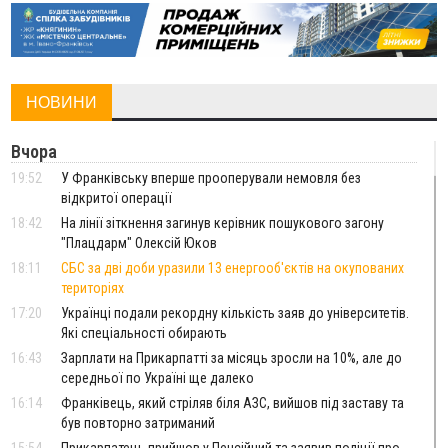
НОВИНИ
Вчора
19:52
У Франківську вперше прооперували немовля без
відкритої операції
18:42
На лінії зіткнення загинув керівник пошукового загону
"Плацдарм" Олексій Юков
18:11
СБС за дві доби уразили 13 енергооб'єктів на окупованих
територіях
17:20
Українці подали рекордну кількість заяв до університетів.
Які спеціальності обирають
16:43
Зарплати на Прикарпатті за місяць зросли на 10%, але до
середньої по Україні ще далеко
16:14
Франківець, який стріляв біля АЗС, вийшов під заставу та
був повторно затриманий