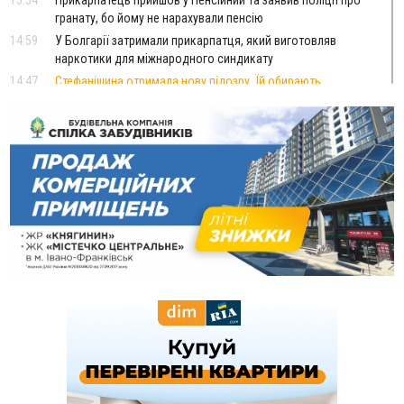
15:54
Прикарпатець прийшов у Пенсійний та заявив поліції про
гранату, бо йому не нарахували пенсію
14:59
У Болгарії затримали прикарпатця, який виготовляв
наркотики для міжнародного синдикату
14:47
Стефанішина отримала нову підозру. Їй обирають
запобіжний захід
14:02
«Пілот з Лондона» видурив у жительки Коломийщини
майже 64 тисячі гривень
13:13
У четвер на Прикарпатті очікується сильна спека до 39°
13:00
На Снятинщині спіймали чоловіка, який зливав з цистерни
у полі невідому речовину
12:29
У МОЗ змінили підхід до госпіталізації та оновили правила
роботи стаціонарів
12:07
На межі Прикарпаття і Тернопільщини невідомі засипали
русло Золотої Липи та облаштували переправу
11:44
У Франківську та Яремче зафіксували нові температурні
рекорди
11:17
Росія вдарила по Харкову "Бандероллю": є постраждалі,
пошкоджено цивільне підприємство
10:54
Верховний суд повернув державі 1,5 га лісу із трьома