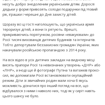
несуть добро знедоленим українським дітям. Дорослі
дядьки у формі привозять солодкі подарунки під Новий
рік, іграшки і черешні до Дня захисту дітей.
Щоразу всі ці гості наголошують, що українська армія
тероризує дітей, а вони їх рятують. Врешті,
прикриваючись порятунком, росіяни «евакуювали» до
Росії тисячі вихованців дитячих будинків та інтернатів.
Тобто депортували беззахисних громадян України, яких
накачували російською пропагандою з 2014 року.
На всіх відео в усіх дитячих закладах на видному місці
висять прапори Росії та невизнаних утворень «ДНР» або
«ЛНР», а іноді ще й фотографії Путіна та ватажків проксі-
сил, які допомагали Росії встановлювати окупаційний
режим. Діти зі звичайних родин мали хоча б якусь
можливість дізнатися про інший погляд на все, що
відбувалося з ними і навколо них, тоді як у сиріт навіть
цього шансу не було.