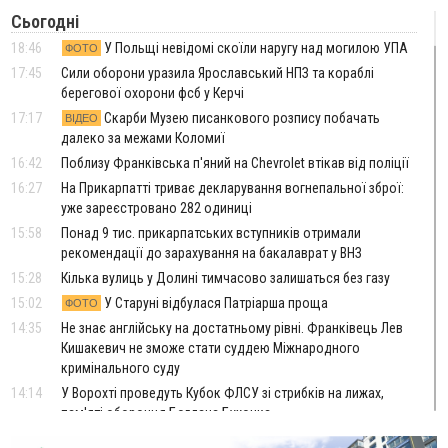
Сьогодні
18:46
У Польщі невідомі скоїли наругу над могилою УПА
ФОТО
17:45
Сили оборони уразила Ярославський НПЗ та кораблі
берегової охорони фсб у Керчі
17:17
Скарби Музею писанкового розпису побачать
ВІДЕО
далеко за межами Коломиї
16:42
Поблизу Франківська п'яний на Chevrolet втікав від поліції
16:27
На Прикарпатті триває декларування вогнепальної зброї:
уже зареєстровано 282 одиниці
15:58
Понад 9 тис. прикарпатських вступників отримали
рекомендації до зарахування на бакалаврат у ВНЗ
15:28
Кілька вулиць у Долині тимчасово залишаться без газу
15:02
У Старуні відбулася Патріарша проща
ФОТО
14:35
Не знає англійську на достатньому рівні. Франківець Лев
Кишакевич не зможе стати суддею Міжнародного
кримінального суду
14:14
У Ворохті проведуть Кубок ФЛСУ зі стрибків на лижах,
пам'яті оборонця Богдана Бухонка
13:30
На Калущині розшукали чоловіка, який три дні
ФОТО