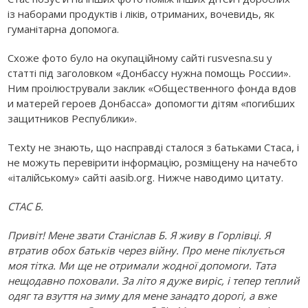
із наборами продуктів і ліків, отриманих, вочевидь, як
гуманітарна допомога.
Схоже фото було на окупаційному сайті rusvesna.su у
статті під заголовком «Донбассу нужна помощь России».
Ним проілюстрували заклик «Общественного фонда вдов
и матерей героев Донбасса» допомогти дітям «погибших
защитников Республики».
Texty не знають, що насправді сталося з батьками Стаса, і
не можуть перевірити інформацію, розміщену на начебто
«італійському» сайті aasib.org. Нижче наводимо цитату.
СТАС Б.
Привіт! Мене звати Станіслав Б. Я живу в Горлівці. Я
втратив обох батьків через війну. Про мене піклується
моя тітка. Ми ще не отримали жодної допомоги. Тата
нещодавно поховали. За літо я дуже виріс, і тепер теплий
одяг та взуття на зиму для мене занадто дорогі, а вже