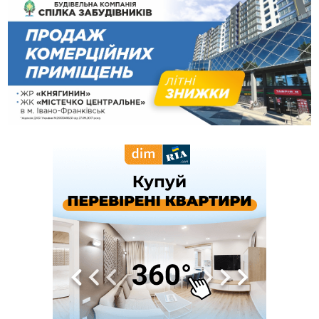
блукав у лісі
13:14
Боднар розповів про реакцію влади Польщі на атаки на
українців та про зміни після 23 серпня
12:31
"Едельвейси" щемливо привітали рідну Коломию з
ВІДЕО
Днем міста
11:55
Вчора у Франківську, Коломиї, Долині та Яремче
зафіксували рекордну спеку
11:45
У Надвірній п'яна жінка побила малолітнього хлопчика: суд
призначив штраф і 30 тисяч компенсації
11:17
У басейні Дністра встановилася гідрологічна посуха - рівні
води наблизилися до найнижчих показників
11:09
У Бурштині поблизу АЗС сталася масова бійка, поліція
з'ясовує обставини
10:30
ФОП із Житомира після купівлі права вимоги за 120
тисяч позивається до Франківська на понад 20 млн грн
08:52
У горах біля Осмолоди за допомогою БПЛА розшукали
двох жінок, які заблукали під час збирання ягід
Вчора
19:52
У Франківську вперше прооперували немовля без