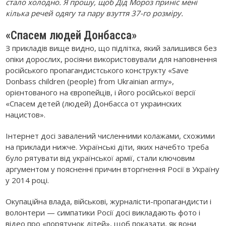
стало холодно. Я прошу, щоб Дід Мороз приніс мені
кілька речей одягу та пару взуття 37-го розміру.
«Спасем людей Донбасса»
З прикладів вище видно, що підлітка, який залишився без
опіки дорослих, росіяни використовували для наповнення
російського пропагандистського конструкту «Save
Donbass children (people) from Ukrainian army»,
орієнтованого на європейців, і його російської версії
«Спасем детей (людей) Донбасса от украинских
нацистов».
Інтернет досі завалений численними колажами, схожими
на приклади нижче. Українські діти, яких начебто треба
було рятувати від української армії, стали ключовим
аргументом у поясненні причин вторгнення Росії в Україну
у 2014 році.
Окупаційна влада, військові, журналісти-пропагандисти і
волонтери — симпатики Росії досі викладають фото і
відео про «порятунок дітей», щоб показати, як вони