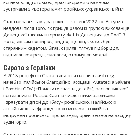
вогневою підготовкою, «разговорами о важном» і
зустрічами з «ветеранами» російсько-української війни.
Стас навчався там два роки — з осені 2022-го. Вступив
невдовзі після того, як прибув разом із групою вихованців
Донецької школи-інтернату № 1 із Донецька до Росії. З
фото, які сам поширює, видно, що він, схоже, був
старанним кадетом, бігав, стріляв, тягнув підборіддя,
підшивав комірець, змагався, отримував медалі.
Сирота з Горлівки
У 2018 році фото Стаса з’явилося на сайті aasib.org —
начебто італійської благодійної асоціації Aiutateci a Salvare
i Bambini ODV («Помогите спасти детей»), засновник якої
пов’язаний із Росією. Сайт із численними закликами
«врятувати дітей Донбасу» російською, італійською,
англійською та французькою мовами схожий на
інструмент російської пропаганди, орієнтованої на західну
аудиторію.
Стас позує й на інших фото поміж інших дітей і дорослих