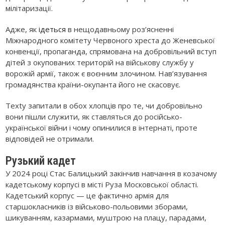
мілітаризації.
Адже, як
ідеться
в нещодавньому роз’ясненні
Міжнародного комітету Червоного хреста до Женевської
конвенції, пропаганда, спрямована на добровільний вступ
дітей з окупованих територій на військову службу у
ворожій армії, також є воєнним злочином. Нав’язування
громадянства країни-окупанта його не скасовує.
Texty запитали в обох хлопців про те, чи добровільно
вони пішли служити, як ставляться до російсько-
української війни і чому опинилися в інтернаті, проте
відповідей не отримали.
Рузький кадет
У 2024 році Стас Балицький закінчив навчання в козачому
кадетському корпусі в місті Руза Московської області.
Кадетський корпус — це фактично армія для
старшокласників із військово-польовими зборами,
шикуванням, казармами, муштрою на плацу, парадами,