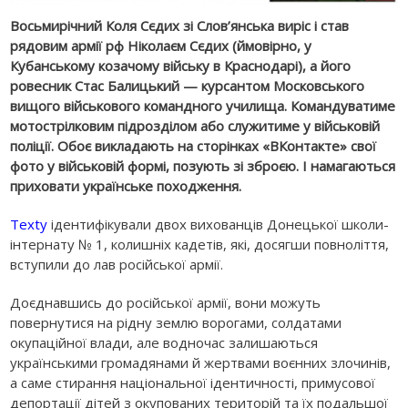
Восьмирічний Коля Сєдих зі Слов’янська виріс і став
рядовим армії рф Ніколаєм Сєдих (ймовірно, у
Кубанському козачому війську в Краснодарі), а його
ровесник Стас Балицький — курсантом Московського
вищого військового командного училища. Командуватиме
мотострілковим підрозділом або служитиме у військовій
поліції. Обоє викладають на сторінках «ВКонтакте» свої
фото у військовій формі, позують зі зброєю. І намагаються
приховати українське походження.
Texty
ідентифікували двох вихованців Донецької школи-
інтернату № 1, колишніх кадетів, які, досягши повноліття,
вступили до лав російської армії.
Доєднавшись до російської армії, вони можуть
повернутися на рідну землю ворогами, солдатами
окупаційної влади, але водночас залишаються
українськими громадянами й жертвами воєнних злочинів,
а саме стирання національної ідентичності, примусової
депортації дітей з окупованих територій та їх подальшої