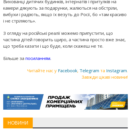
Вихованці дитячих будинків, інтернатів і притулків на
камери дякують за подарунки, жаліються на обстріли,
вибухи і радіють, якщо їх везуть до Росії, бо «там красиво
і не стріляють».
З огляду на російські реалії можемо припустити, що
частина дітей говорить щиро, а частина просто вже знає,
що треба казати і що буде, коли скажеш не те.
Більше за
посиланням
.
Читайте нас у
Facebook
,
Telegram
та
Instagram
.
Завжди цікаві новини!
НОВИНИ