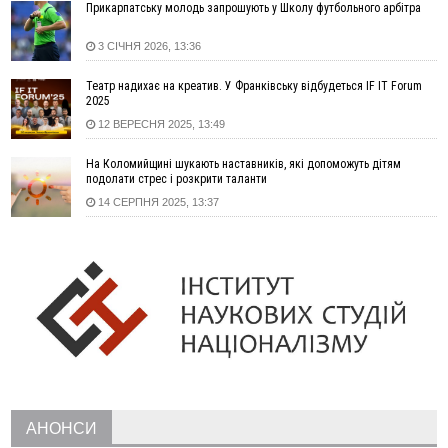
Прикарпатську молодь запрошують у Школу футбольного арбітра
13:00
На Снятинщині спіймали чоловіка, який зливав з цистерни
у полі невідому речовину
3 СІЧНЯ 2026, 13:36
12:29
У МОЗ змінили підхід до госпіталізації та оновили правила
роботи стаціонарів
Театр надихає на креатив. У Франківську відбудеться IF IT Forum
12:07
На межі Прикарпаття і Тернопільщини невідомі засипали
2025
русло Золотої Липи та облаштували переправу
12 ВЕРЕСНЯ 2025, 13:49
11:44
У Франківську та Яремче зафіксували нові температурні
На Коломийщині шукають наставників, які допоможуть дітям
рекорди
подолати стрес і розкрити таланти
11:17
Росія вдарила по Харкову "Бандероллю": є постраждалі,
14 СЕРПНЯ 2025, 13:37
пошкоджено цивільне підприємство
10:54
Верховний суд повернув державі 1,5 га лісу із трьома
ставками в Івано-Франківській громаді
10:10
На Каскаді замість веж планують зробити сквер з
дитмайданчиком
09:31
На Верховинщині під час пожежі будинку травмувалась
жінка
09:09
35 цимбалістів на Говерлі встановили Рекорд
ВІДЕО
України
08:37
На Прикарпатті за пів року трапилось понад 100 ДТП через
АНОНСИ
нетверезих водіїв