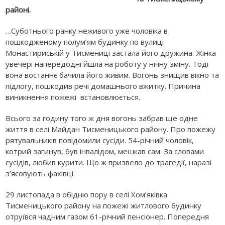
районі.
…Суботнього ранку неживого уже чоловіка в
пошкодженому полум’ям будинку по вулиці
Монастириській у Тисмениці застала його дружина. Жінка
увечері напередодні йшла на роботу у нічну зміну. Тоді
вона востаннє бачила його живим. Вогонь знищив вікно та
підлогу, пошкодив речі домашнього вжитку. Причина
виникнення пожежі встановлюється.
Всього за годину того ж дня вогонь забрав ще одне
життя в селі Майдан Тисменицького району. Про пожежу
рятувальників повідомили сусіди. 54-річний чоловік,
котрий загинув, був інвалідом, мешкав сам. За словами
сусідів, любив курити. Що ж призвело до трагедії, наразі
з’ясовують фахівці.
29 листопада в обідню пору в селі Хом’яківка
Тисменицького району на пожежі житлового будинку
отруївся чадним газом 61-річний пенсіонер. Попередня