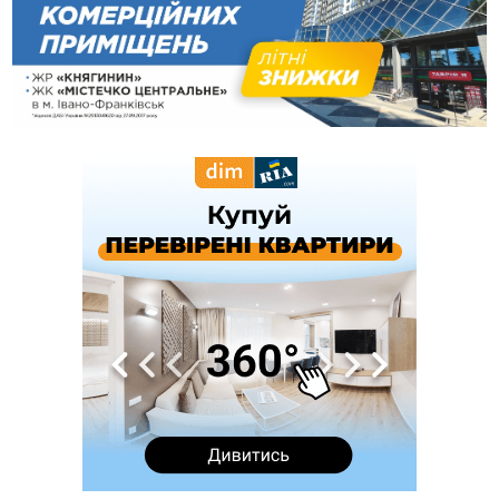
нового руху
12:57
У Франківську зафіксували найбільшу спеку за всю історію
спостережень
12:24
Лікування наркоманії Київ: чому важливо розпочати
терапію якомога раніше
12:00
Франківця, який у Косові викрав за магазину понад 640
тисяч гривень у валюті, засудили до 5 років
11:50
Податкова передасть в Міноборони для "Оберегу" дані про
чоловіків 18–60 років
11:20
Водійка, яку на Сухомлинського побив інший керманич,
відмовилася від обвинувачення — справу закрили
10:45
У Франківську, Коломиї, Долині та Яремче 6 серпня
зафіксували рекордну спеку
10:02
Змушував надсилати інтимні фото: на Прикарпатті
затримали підозрюваного у розбещенні малолітньої
09:22
АМКУ розпочав справу проти Гвіздецької селищної ради
через різні ставки земельного податку
08:54
Синоптики попереджають про значний дощ на Прикарпатті
до кінця п'ятниці
08:45
Нафтогазову площу на межі Прикарпаття та Львівщини