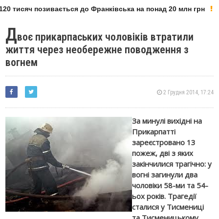
20 тисяч позивається до Франківська на понад 20 млн грн
Д
воє прикарпаських чоловіків втратили
життя через необережне поводження з
вогнем
2 Грудня 2014, 17:24
За минулі вихідні на
Прикарпатті
зареєстровано 13
пожеж, дві з яких
закінчилися трагічно: у
вогні загинули два
чоловіки 58-ми та 54-
ьох років. Трагедії
сталися у Тисмениці
та Тисменицькому