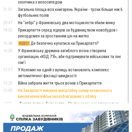
хлопчика з велосипедом
21:01
Загальна площа всіх книгарень України - трохи більше ніж 6
футбольних полів
20:47
На "зебрі" у Франківську два мотоциклісти збили жінку
18:55
Прикарпаття серед лідерів за будівництвом новобудов і
рекордсмен за зростанням цін на житло
16:48
Де безпечно купатися на Прикарпатті?
ВІДЕО
16:20
У Франківську дружина загиблого воїна створила
організацію «КОД 7'Я», аби підтримувати військових та їхні
сім'ї
15:57
У Коломиї на одній з вулиць встановлять комплекс
автоматичної фіксації швидкості
15:29
Війна забрала життя трьох воїнів з Прикарпаття
15:00
На Закарпатті викрили масштабну схему незаконного
виключення військовозобов’язаних з обліку
14:31
«Багато питань буде знято». На громадських слуханнях в
Яремче обговорили, як вирішити питання джипінгу в
Карпатах
13:54
5 «тихих» хвороб, які виявляє профілактичне обстеження
13:30
На Надрічній тривають останні приготування до
ФОТО