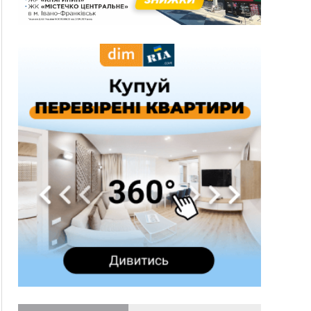
600 тисяч за переправлення чоловіків до
Румунії
10:49
На Прикарпатті через негоду сталися аварійні
вимкнення світла
10:43
За змову на тендері для Долинської лікарні
двох підприємців оштрафували на 272 тисячі
гривень
10:09
Яремчанський суд виніс вирок чоловіку, який
у Буковелі вкрав із супермаркету пляшку віскі
за 8,5 тисяч
09:53
В урочищі біля Галича археологи відкопали
давньоруську вагову гирку XII–XIII століть
09:39
У Франківську медики провели серію
складних операцій на аорті
07 Серпня
22:22
У Богородчанах на "зебрі" водій Audi
ФОТО
наїхав на хлопчика з велосипедом
21:01
Загальна площа всіх книгарень України - трохи
більше ніж 6 футбольних полів