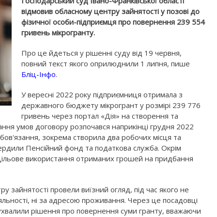
Господарський суд Івано-Франківської області
відмовив обласному центру зайнятості у позові до
фізичної особи-підприємця про повернення 239 554
гривень мікрогранту.
Про це йдеться у рішенні суду від 19 червня,
повний текст якого оприлюднили 1 липня, пише
Бліц-Інфо
.
У вересні 2022 року підприємниця отримала з
державного бюджету мікрогрант у розмірі 239 776
гривень через портал «Дія» на створення та
нання умов договору розпочався наприкінці грудня 2022
обов'язання, зокрема створила два робочих місця та
ердили Пенсійний фонд та податкова служба. Окрім
 цільове використання отриманих грошей на придбання
у зайнятості провели виїзний огляд, під час якого не
яльності, ні за адресою проживання. Через це посадовці
м ухвалили рішення про повернення суми гранту, вважаючи