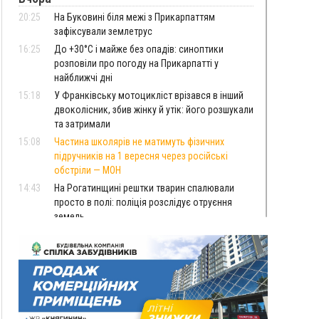
20:25
На Буковині біля межі з Прикарпаттям
зафіксували землетрус
16:25
До +30°C і майже без опадів: синоптики
розповіли про погоду на Прикарпатті у
найближчі дні
15:18
У Франківську мотоцикліст врізався в інший
двоколісник, збив жінку й утік: його розшукали
та затримали
15:08
Частина школярів не матимуть фізичних
підручників на 1 вересня через російські
обстріли — МОН
14:43
На Рогатинщині рештки тварин спалювали
просто в полі: поліція розслідує отруєння
земель
13:25
Пірс, ігровий майданчик і зона для пікніків:
оголосили тендер на 7 мільйонів на
благоустрій Німецького озера
12:14
У Калуші на озері в міському парку масово
загинули качки та риба
11:18
Майстра лісу з Верховинщини оштрафували на