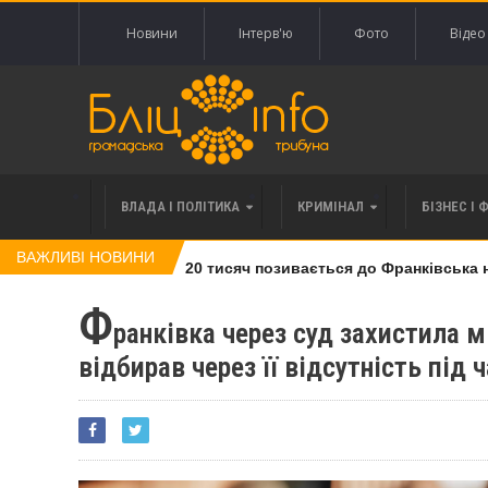
Новини
Інтерв'ю
Фото
Відео
ВЛАДА І ПОЛІТИКА
КРИМІНАЛ
БІЗНЕС І 
ВАЖЛИВІ НОВИНИ
лі права вимоги за 120 тисяч позивається до Франківська на п
Ф
ранківка через суд захистила м
відбирав через її відсутність під 