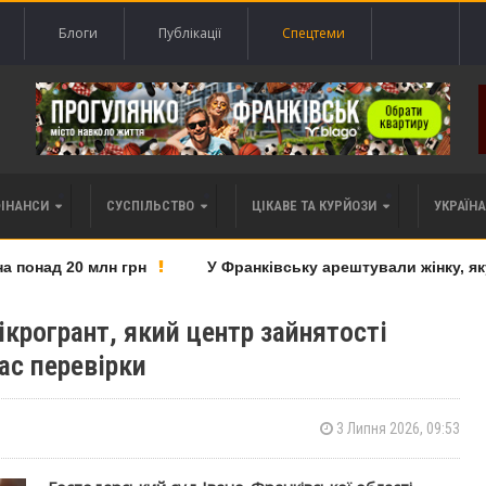
Блоги
Публікації
Спецтеми
ФІНАНСИ
СУСПІЛЬСТВО
ЦІКАВЕ ТА КУРЙОЗИ
УКРАЇНА 
онад 20 млн грн
У Франківську арештували жінку, яку 
ікрогрант, який центр зайнятості
час перевірки
3 Липня 2026, 09:53