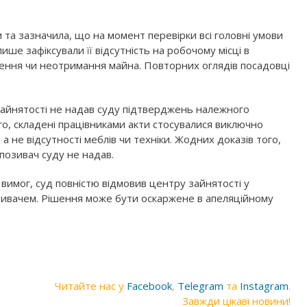
 та зазначила, що на момент перевірки всі головні умови
ише зафіксували її відсутність на робочому місці в
ження чи неотримання майна. Повторних оглядів посадовці
зайнятості не надав суду підтверджень належного
го, складені працівниками акти стосувалися виключно
 не відсутності меблів чи техніки. Жодних доказів того,
позивач суду не надав.
вимог, суд повністю відмовив центру зайнятості у
зивачем. Рішення може бути оскаржене в апеляційному
Читайте нас у
Facebook
,
Telegram
та
Instagram
.
Завжди цікаві новини!