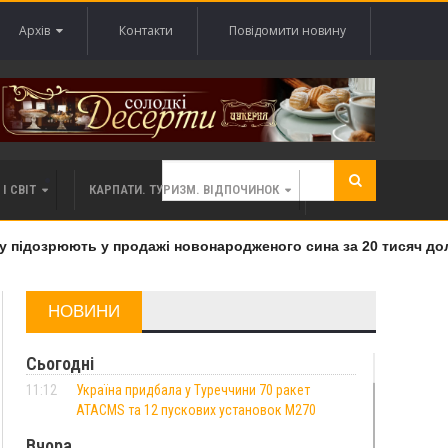
Архів
Контакти
Повідомити новину
І СВІТ
КАРПАТИ. ТУРИЗМ. ВІДПОЧИНОК
підозрюють у продажі новонародженого сина за 20 тисяч долар
НОВИНИ
Сьогодні
11:12
Україна придбала у Туреччини 70 ракет
ATACMS та 12 пускових установок M270
Вчора