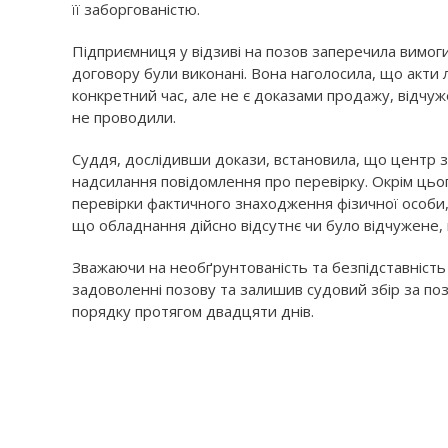
її заборгованістю.
Підприємниця у відзиві на позов заперечила вимоги
договору були виконані. Вона наголосила, що акти л
конкретний час, але не є доказами продажу, відчу
не проводили.
Суддя, дослідивши докази, встановила, що центр 
надсилання повідомлення про перевірку. Окрім цьо
перевірки фактичного знаходження фізичної особи, а
що обладнання дійсно відсутнє чи було відчужене, 
Зважаючи на необґрунтованість та безпідставність 
задоволенні позову та залишив судовий збір за по
порядку протягом двадцяти днів.