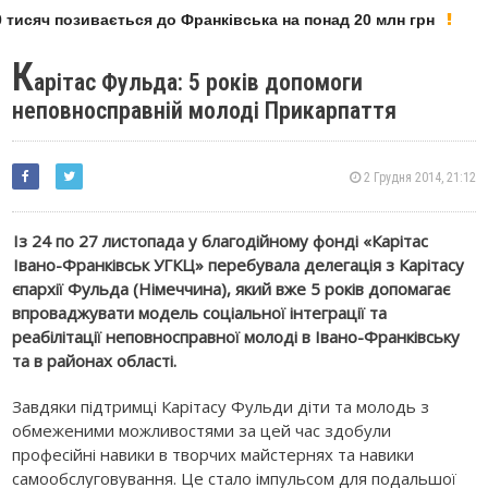
тисяч позивається до Франківська на понад 20 млн грн
К
арітас Фульда: 5 років допомоги
неповносправній молоді Прикарпаття
2 Грудня 2014, 21:12
Із 24 по 27 листопада у благодійному фонді «Карітас
Івано-Франківськ УГКЦ» перебувала делегація з Карітасу
єпархії Фульда (Німеччина), який вже 5 років допомагає
впроваджувати модель соціальної інтеграції та
реабілітації неповносправної молоді в Івано-Франківську
та в районах області.
Завдяки підтримці Карітасу Фульди діти та молодь з
обмеженими можливостями за цей час здобули
професійні навики в творчих майстернях та навики
самообслуговування. Це стало імпульсом для подальшої