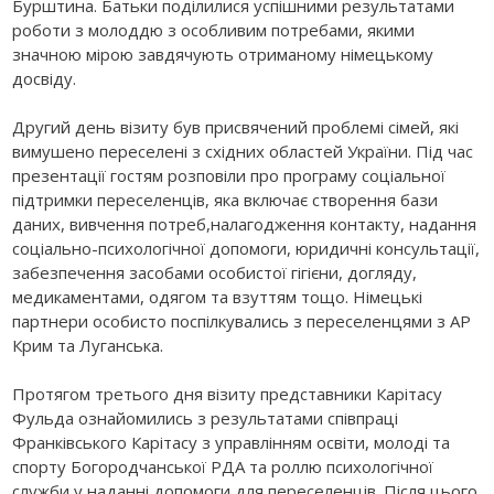
Бурштина. Батьки поділилися успішними результатами
роботи з молоддю з особливим потребами, якими
значною мірою завдячують отриманому німецькому
досвіду.
Другий день візиту був присвячений проблемі сімей, які
вимушено переселені з східних областей України. Під час
презентації гостям розповіли про програму соціальної
підтримки переселенців, яка включає створення бази
даних, вивчення потреб,налагодження контакту, надання
соціально-психологічної допомоги, юридичні консультації,
забезпечення засобами особистої гігієни, догляду,
медикаментами, одягом та взуттям тощо. Німецькі
партнери особисто поспілкувались з переселенцями з АР
Крим та Луганська.
Протягом третього дня візиту представники Карітасу
Фульда ознайомились з результатами співпраці
Франківського Карітасу з управлінням освіти, молоді та
спорту Богородчанської РДА та роллю психологічної
служби у наданні допомоги для переселенців. Після цього