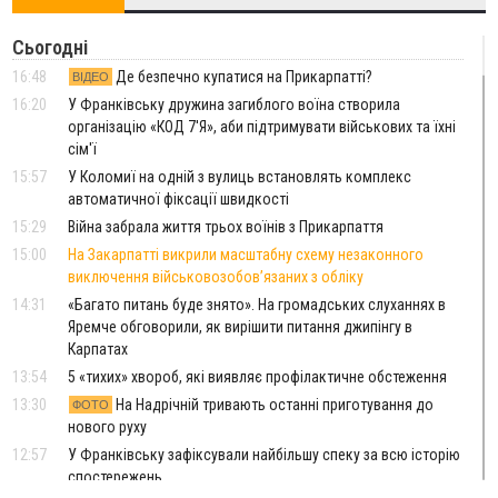
Сьогодні
16:48
Де безпечно купатися на Прикарпатті?
ВІДЕО
16:20
У Франківську дружина загиблого воїна створила
організацію «КОД 7'Я», аби підтримувати військових та їхні
сім'ї
15:57
У Коломиї на одній з вулиць встановлять комплекс
автоматичної фіксації швидкості
15:29
Війна забрала життя трьох воїнів з Прикарпаття
15:00
На Закарпатті викрили масштабну схему незаконного
виключення військовозобов’язаних з обліку
14:31
«Багато питань буде знято». На громадських слуханнях в
Яремче обговорили, як вирішити питання джипінгу в
Карпатах
13:54
5 «тихих» хвороб, які виявляє профілактичне обстеження
13:30
На Надрічній тривають останні приготування до
ФОТО
нового руху
12:57
У Франківську зафіксували найбільшу спеку за всю історію
спостережень