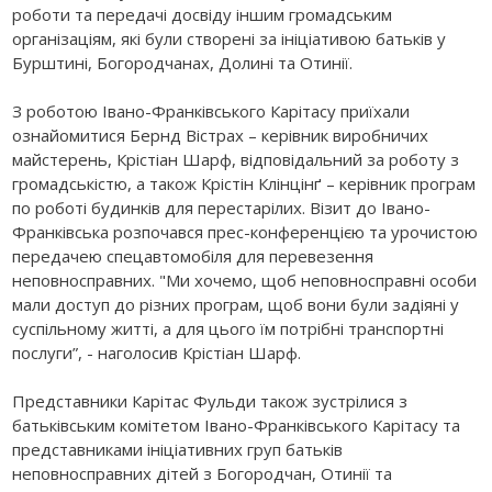
роботи та передачі досвіду іншим громадським
організаціям, які були створені за ініціативою батьків у
Бурштині, Богородчанах, Долині та Отинії.
З роботою Івано-Франківського Карітасу приїхали
ознайомитися Бернд Вістрах – керівник виробничих
майстерень, Крістіан Шарф, відповідальний за роботу з
громадськістю, а також Крістін Клінцінґ – керівник програм
по роботі будинків для перестарілих. Візит до Івано-
Франківська розпочався прес-конференцією та урочистою
передачею спецавтомобіля для перевезення
неповносправних. "Ми хочемо, щоб неповносправні особи
мали доступ до різних програм, щоб вони були задіяні у
суспільному житті, а для цього їм потрібні транспортні
послуги”, - наголосив Крістіан Шарф.
Представники Карітас Фульди також зустрілися з
батьківським комітетом Івано-Франківського Карітасу та
представниками ініціативних груп батьків
неповносправних дітей з Богородчан, Отинії та