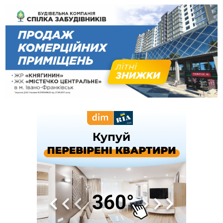
12:24
Лікування наркоманії Київ: чому важливо розпочати
терапію якомога раніше
12:00
Франківця, який у Косові викрав за магазину понад 640
тисяч гривень у валюті, засудили до 5 років
11:50
Податкова передасть в Міноборони для "Оберегу" дані про
чоловіків 18–60 років
11:20
Водійка, яку на Сухомлинського побив інший керманич,
відмовилася від обвинувачення — справу закрили
10:45
У Франківську, Коломиї, Долині та Яремче 6 серпня
зафіксували рекордну спеку
10:02
Змушував надсилати інтимні фото: на Прикарпатті
затримали підозрюваного у розбещенні малолітньої
09:22
АМКУ розпочав справу проти Гвіздецької селищної ради
через різні ставки земельного податку
08:54
Синоптики попереджають про значний дощ на Прикарпатті
до кінця п'ятниці
08:45
Нафтогазову площу на межі Прикарпаття та Львівщини
повторно виставили на аукціон за 830 млн
Вчора
18:46
У Польщі невідомі скоїли наругу над могилою УПА
ФОТО