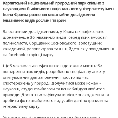
Карпатський національний природний парк спільно з
науковцями Львівського національного університету імені
Івана Франка розпочав масштабне дослідження
інвазивних видів рослин і тварин.
За останніми дослідженнями, у Карпатах зафіксовано
щонайменше 36 інвазійних видів, серед яких амброзія
полинолиста, борщівник Сосновського, золотушник
канадський, розрив-трава та інші, йдеться у повідомленні
на facebook-сторінці парку.
Щоб максимально ефективно відстежити масштаби
поширення цих видів, розроблено спеціальну анкету-
опитувальник для заповнення просто під час
спостережень у природі. Долучитися може кожен –
науковці, студенти-біологи та всі небайдужі любителі
природи. Достатньо зафіксувати місце знаходження та
зробити фото знайденого виду, аби дані потрапили на
інтерактивну карту.
Учасники дослідження мають змогу обрати один із