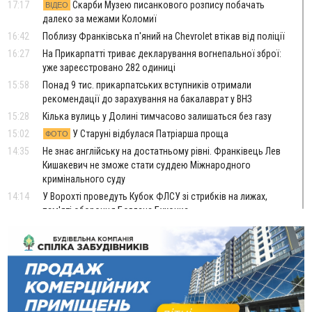
17:17
Скарби Музею писанкового розпису побачать
ВІДЕО
далеко за межами Коломиї
16:42
Поблизу Франківська п'яний на Chevrolet втікав від поліції
16:27
На Прикарпатті триває декларування вогнепальної зброї:
уже зареєстровано 282 одиниці
15:58
Понад 9 тис. прикарпатських вступників отримали
рекомендації до зарахування на бакалаврат у ВНЗ
15:28
Кілька вулиць у Долині тимчасово залишаться без газу
15:02
У Старуні відбулася Патріарша проща
ФОТО
14:35
Не знає англійську на достатньому рівні. Франківець Лев
Кишакевич не зможе стати суддею Міжнародного
кримінального суду
14:14
У Ворохті проведуть Кубок ФЛСУ зі стрибків на лижах,
пам'яті оборонця Богдана Бухонка
13:30
На Калущині розшукали чоловіка, який три дні
ФОТО
блукав у лісі
13:14
Боднар розповів про реакцію влади Польщі на атаки на
українців та про зміни після 23 серпня
12:31
"Едельвейси" щемливо привітали рідну Коломию з
ВІДЕО
Днем міста