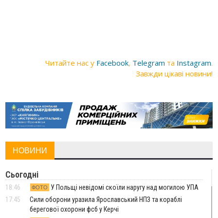
Читайте нас у
Facebook
,
Telegram
та
Instagram
.
Завжди цікаві новини!
НОВИНИ
Сьогодні
18:46
У Польщі невідомі скоїли наругу над могилою УПА
ФОТО
17:45
Сили оборони уразила Ярославський НПЗ та кораблі
берегової охорони фсб у Керчі