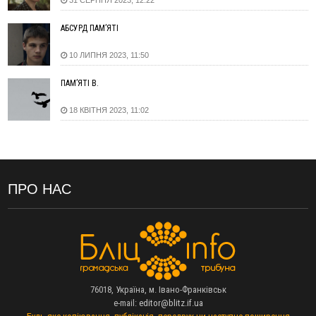
31 СЕРПНЯ 2023, 12:22
11:45
У Надвірній п'яна жінка побила малолітнього хлопчика: суд
призначив штраф і 30 тисяч компенсації
АБСУРД ПАМ’ЯТІ
11:17
У басейні Дністра встановилася гідрологічна посуха - рівні
10 ЛИПНЯ 2023, 11:50
води наблизилися до найнижчих показників
11:09
У Бурштині поблизу АЗС сталася масова бійка, поліція
ПАМ’ЯТІ В.
з'ясовує обставини
10:30
ФОП із Житомира після купівлі права вимоги за 120
18 КВІТНЯ 2023, 11:02
тисяч позивається до Франківська на понад 20 млн грн
08:52
У горах біля Осмолоди за допомогою БПЛА розшукали
двох жінок, які заблукали під час збирання ягід
05 Серпня
ПРО НАС
19:52
У Франківську вперше прооперували немовля без
відкритої операції
18:42
На лінії зіткнення загинув керівник пошукового загону
"Плацдарм" Олексій Юков
18:11
СБС за дві доби уразили 13 енергооб'єктів на окупованих
територіях
76018, Україна, м. Івано-Франківськ
17:20
Українці подали рекордну кількість заяв до університетів.
e-mail:
editor@blitz.if.ua
Які спеціальності обирають