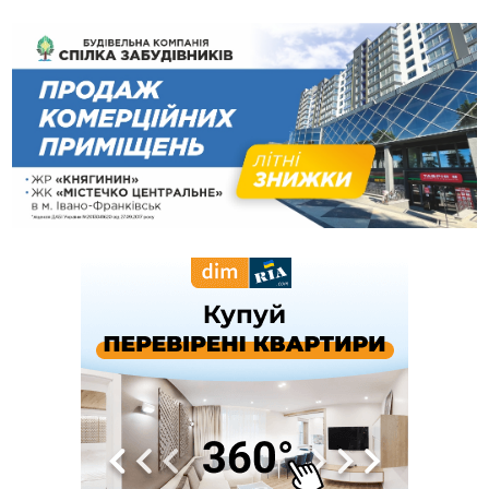
світла
10:43
За змову на тендері для Долинської лікарні двох
підприємців оштрафували на 272 тисячі гривень
10:09
Яремчанський суд виніс вирок чоловіку, який у Буковелі
вкрав із супермаркету пляшку віскі за 8,5 тисяч
09:53
В урочищі біля Галича археологи відкопали давньоруську
вагову гирку XII–XIII століть
09:39
У Франківську медики провели серію складних операцій
на аорті
07 Серпня
22:22
У Богородчанах на "зебрі" водій Audi наїхав на
ФОТО
хлопчика з велосипедом
21:01
Загальна площа всіх книгарень України - трохи більше ніж 6
футбольних полів
20:47
На "зебрі" у Франківську два мотоциклісти збили жінку
18:55
Прикарпаття серед лідерів за будівництвом новобудов і
рекордсмен за зростанням цін на житло
16:48
Де безпечно купатися на Прикарпатті?
ВІДЕО
16:20
У Франківську дружина загиблого воїна створила