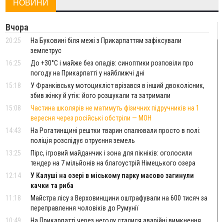
НОВИНИ
Вчора
20:25
На Буковині біля межі з Прикарпаттям зафіксували
землетрус
16:25
До +30°C і майже без опадів: синоптики розповіли про
погоду на Прикарпатті у найближчі дні
15:18
У Франківську мотоцикліст врізався в інший двоколісник,
збив жінку й утік: його розшукали та затримали
15:08
Частина школярів не матимуть фізичних підручників на 1
вересня через російські обстріли — МОН
14:43
На Рогатинщині рештки тварин спалювали просто в полі:
поліція розслідує отруєння земель
13:25
Пірс, ігровий майданчик і зона для пікніків: оголосили
тендер на 7 мільйонів на благоустрій Німецького озера
12:14
У Калуші на озері в міському парку масово загинули
качки та риба
11:18
Майстра лісу з Верховинщини оштрафували на 600 тисяч за
переправлення чоловіків до Румунії
10:49
На Прикарпатті через негоду сталися аварійні вимкнення