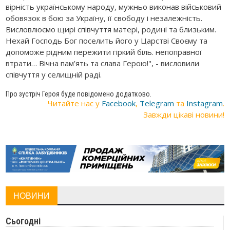
вірність українському народу, мужньо виконав військовий
обовязок в бою за Україну, її свободу і незалежність.
Висловлюємо щирі співчуття матері, родині та близьким.
Нехай Господь Бог поселить його у Царстві Своєму та
допоможе рідним пережити гіркий біль. непоправної
втрати… Вічна пам’ять та слава Герою!", - висловили
співчуття у селищній раді.
Про зустріч Героя буде повідомено додатково.
Читайте нас у
Facebook
,
Telegram
та
Instagram
.
Завжди цікаві новини!
НОВИНИ
Сьогодні