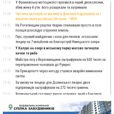
15:18
У Франківську мотоцикліст врізався в інший двоколісник,
збив жінку й утік: його розшукали та затримали
15:08
Частина школярів не матимуть фізичних підручників на 1
вересня через російські обстріли — МОН
14:43
На Рогатинщині рештки тварин спалювали просто в полі:
поліція розслідує отруєння земель
13:25
Пірс, ігровий майданчик і зона для пікніків: оголосили
тендер на 7 мільйонів на благоустрій Німецького озера
12:14
У Калуші на озері в міському парку масово загинули
качки та риба
11:18
Майстра лісу з Верховинщини оштрафували на 600 тисяч за
переправлення чоловіків до Румунії
10:49
На Прикарпатті через негоду сталися аварійні вимкнення
світла
10:43
За змову на тендері для Долинської лікарні двох
підприємців оштрафували на 272 тисячі гривень
10:09
Яремчанський суд виніс вирок чоловіку, який у Буковелі
вкрав із супермаркету пляшку віскі за 8,5 тисяч
09:53
В урочищі біля Галича археологи відкопали давньоруську
вагову гирку XII–XIII століть