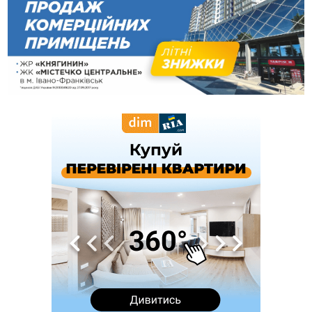
09:39
У Франківську медики провели серію складних операцій
на аорті
Вчора
22:22
У Богородчанах на "зебрі" водій Audi наїхав на
ФОТО
хлопчика з велосипедом
21:01
Загальна площа всіх книгарень України - трохи більше ніж 6
футбольних полів
20:47
На "зебрі" у Франківську два мотоциклісти збили жінку
18:55
Прикарпаття серед лідерів за будівництвом новобудов і
рекордсмен за зростанням цін на житло
16:48
Де безпечно купатися на Прикарпатті?
ВІДЕО
16:20
У Франківську дружина загиблого воїна створила
організацію «КОД 7'Я», аби підтримувати військових та їхні
сім'ї
15:57
У Коломиї на одній з вулиць встановлять комплекс
автоматичної фіксації швидкості
15:29
Війна забрала життя трьох воїнів з Прикарпаття
15:00
На Закарпатті викрили масштабну схему незаконного
виключення військовозобов’язаних з обліку