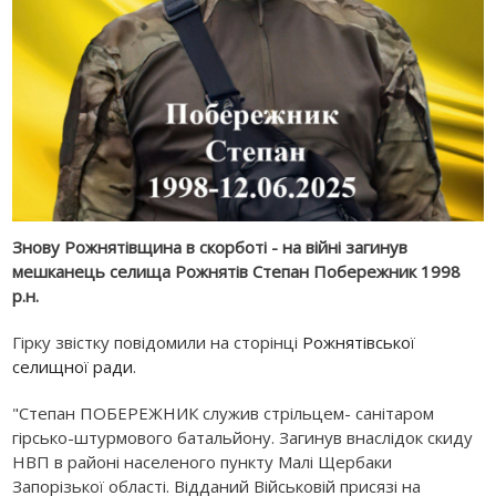
Знову Рожнятівщина в скорботі - на війні загинув
мешканець селища Рожнятів Степан Побережник 1998
р.н.
Гірку звістку повідомили на сторінці
Рожнятівської
селищної ради
.
"Степан ПОБЕРЕЖНИК служив стрільцем- санітаром
гірсько-штурмового батальйону. Загинув внаслідок скиду
НВП в районі населеного пункту Малі Щербаки
Запорізької області. Відданий Військовій присязі на