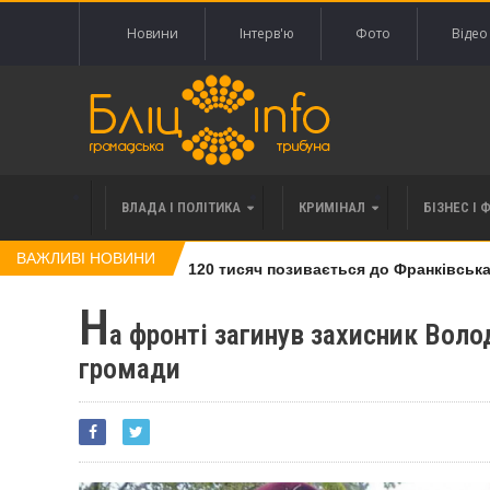
Новини
Інтерв'ю
Фото
Відео
ВЛАДА І ПОЛІТИКА
КРИМІНАЛ
БІЗНЕС І 
ВАЖЛИВІ НОВИНИ
влі права вимоги за 120 тисяч позивається до Франківська на
Н
а фронті загинув захисник Вол
громади