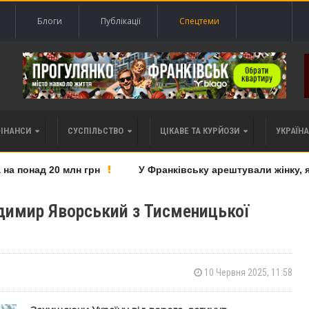
Блоги
Публікації
Спецтеми
ФІНАНСИ
СУСПІЛЬСТВО
ЦІКАВЕ ТА КУРЙОЗИ
УКРАЇНА 
 понад 20 млн грн
У Франківську арештували жінку, яку
одимир Яворський з Тисменицької
10 Червня 2025, 11:58