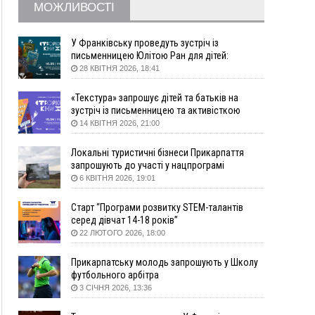
16:20
У Франківську дружина загиблого воїна
МОЖЛИВОСТІ
створила організацію «КОД 7'Я», аби
підтримувати військових та їхні сім'ї
У Франківську проведуть зустріч із
15:57
У Коломиї на одній з вулиць встановлять
письменницею Юлітою Ран для дітей:
комплекс автоматичної фіксації швидкості
говоритимуть про серію книг про Мавку
28 КВІТНЯ 2026, 18:41
15:29
Війна забрала життя трьох воїнів з
Прикарпаття
«Текстура» запрошує дітей та батьків на
зустріч із письменницею та активісткою
15:00
На Закарпатті викрили масштабну схему
Анною Повх
14 КВІТНЯ 2026, 21:00
незаконного виключення
військовозобов’язаних з обліку
Локальні туристичні бізнеси Прикарпаття
14:31
«Багато питань буде знято». На громадських
запрошують до участі у нацпрограмі
слуханнях в Яремче обговорили, як вирішити
«Подорож до себе»
6 КВІТНЯ 2026, 19:01
питання джипінгу в Карпатах
13:54
5 «тихих» хвороб, які виявляє профілактичне
Старт “Програми розвитку STEM-талантів
обстеження
серед дівчат 14-18 років”
22 ЛЮТОГО 2026, 18:00
13:30
На Надрічній тривають останні
ФОТО
приготування до нового руху
Прикарпатську молодь запрошують у Школу
12:57
У Франківську зафіксували найбільшу спеку за
футбольного арбітра
всю історію спостережень
3 СІЧНЯ 2026, 13:36
12:24
Лікування наркоманії Київ: чому важливо