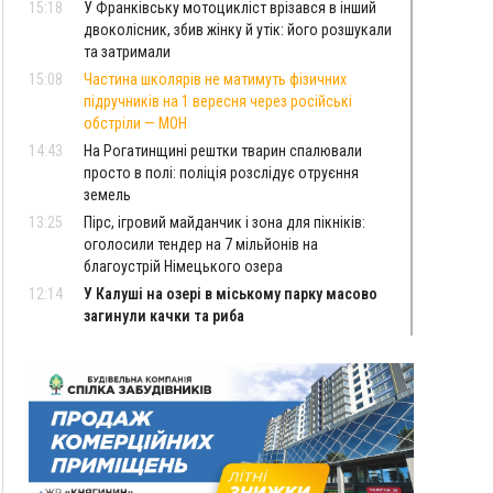
15:18
У Франківську мотоцикліст врізався в інший
двоколісник, збив жінку й утік: його розшукали
та затримали
15:08
Частина школярів не матимуть фізичних
підручників на 1 вересня через російські
обстріли — МОН
14:43
На Рогатинщині рештки тварин спалювали
просто в полі: поліція розслідує отруєння
земель
13:25
Пірс, ігровий майданчик і зона для пікніків:
оголосили тендер на 7 мільйонів на
благоустрій Німецького озера
12:14
У Калуші на озері в міському парку масово
загинули качки та риба
11:18
Майстра лісу з Верховинщини оштрафували на
600 тисяч за переправлення чоловіків до
Румунії
10:49
На Прикарпатті через негоду сталися аварійні
вимкнення світла
10:43
За змову на тендері для Долинської лікарні
двох підприємців оштрафували на 272 тисячі