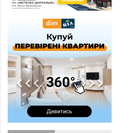
гривень
10:09
Яремчанський суд виніс вирок чоловіку, який
у Буковелі вкрав із супермаркету пляшку віскі
за 8,5 тисяч
09:53
В урочищі біля Галича археологи відкопали
давньоруську вагову гирку XII–XIII століть
09:39
У Франківську медики провели серію
складних операцій на аорті
Вчора
22:22
У Богородчанах на "зебрі" водій Audi
ФОТО
наїхав на хлопчика з велосипедом
21:01
Загальна площа всіх книгарень України - трохи
більше ніж 6 футбольних полів
20:47
На "зебрі" у Франківську два мотоциклісти
збили жінку
18:55
Прикарпаття серед лідерів за будівництвом
новобудов і рекордсмен за зростанням цін на
житло
16:48
Де безпечно купатися на Прикарпатті?
ВІДЕО