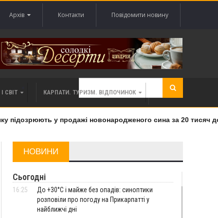
Архів
Контакти
Повідомити новину
І СВІТ
КАРПАТИ. ТУРИЗМ. ВІДПОЧИНОК
 підозрюють у продажі новонародженого сина за 20 тисяч дола
НОВИНИ
Сьогодні
16:25
До +30°C і майже без опадів: синоптики
розповіли про погоду на Прикарпатті у
найближчі дні