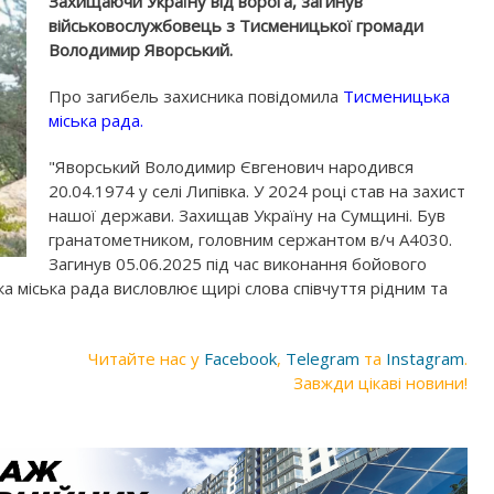
Захищаючи Україну від ворога, загинув
військовослужбовець з Тисменицької громади
Володимир Яворський.
Про загибель захисника повідомила
Тисменицька
міська рада
.
"Яворський Володимир Євгенович народився
20.04.1974 у селі Липівка. У 2024 році став на захист
нашої держави. Захищав Україну на Сумщині. Був
гранатометником, головним сержантом в/ч А4030.
Загинув 05.06.2025 під час виконання бойового
а міська рада висловлює щирі слова співчуття рідним та
Читайте нас у
Facebook
,
Telegram
та
Instagram
.
Завжди цікаві новини!