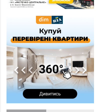
16:42
Поблизу Франківська п'яний на Chevrolet
втікав від поліції
16:27
На Прикарпатті триває декларування
вогнепальної зброї: уже зареєстровано 282
одиниці
15:58
Понад 9 тис. прикарпатських вступників
отримали рекомендації до зарахування на
бакалаврат у ВНЗ
15:28
Кілька вулиць у Долині тимчасово залишаться
без газу
15:02
У Старуні відбулася Патріарша проща
ФОТО
14:35
Не знає англійську на достатньому рівні.
Франківець Лев Кишакевич не зможе стати
суддею Міжнародного кримінального суду
14:14
У Ворохті проведуть Кубок ФЛСУ зі стрибків
на лижах, пам'яті оборонця Богдана Бухонка
13:30
На Калущині розшукали чоловіка, який
ФОТО
три дні блукав у лісі
13:14
Боднар розповів про реакцію влади Польщі
на атаки на українців та про зміни після 23