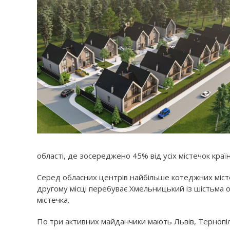
області, де зосереджено 45% від усіх містечок краї
Серед обласних центрів найбільше котеджних містечо
другому місці перебуває Хмельницький із шістьма 
містечка.
По три активних майданчики мають Львів, Тернопіль