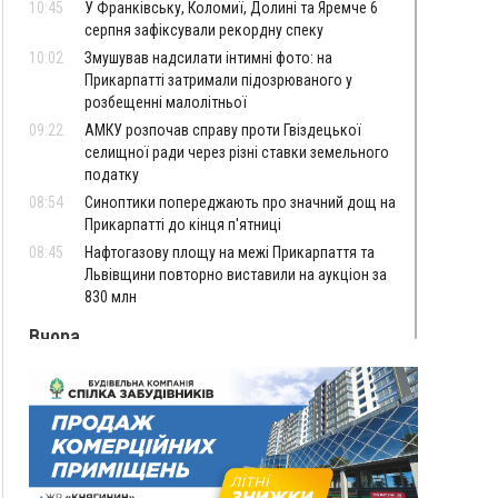
10:45
У Франківську, Коломиї, Долині та Яремче 6
серпня зафіксували рекордну спеку
10:02
Змушував надсилати інтимні фото: на
Прикарпатті затримали підозрюваного у
розбещенні малолітньої
09:22
АМКУ розпочав справу проти Гвіздецької
селищної ради через різні ставки земельного
податку
08:54
Синоптики попереджають про значний дощ на
Прикарпатті до кінця п'ятниці
08:45
Нафтогазову площу на межі Прикарпаття та
Львівщини повторно виставили на аукціон за
830 млн
Вчора
18:46
У Польщі невідомі скоїли наругу над
ФОТО
могилою УПА
17:45
Сили оборони уразила Ярославський НПЗ та
кораблі берегової охорони фсб у Керчі
17:17
Скарби Музею писанкового розпису
ВІДЕО
побачать далеко за межами Коломиї