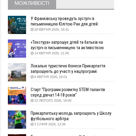
серпня
МОЖЛИВОСТІ
12:31
"Едельвейси" щемливо привітали рідну
ВІДЕО
Коломию з Днем міста
У Франківську проведуть зустріч із
11:55
Вчора у Франківську, Коломиї, Долині та
письменницею Юлітою Ран для дітей:
говоритимуть про серію книг про Мавку
Яремче зафіксували рекордну спеку
28 КВІТНЯ 2026, 18:41
11:45
У Надвірній п'яна жінка побила малолітнього
«Текстура» запрошує дітей та батьків на
хлопчика: суд призначив штраф і 30 тисяч
зустріч із письменницею та активісткою
компенсації
Анною Повх
14 КВІТНЯ 2026, 21:00
11:17
У басейні Дністра встановилася гідрологічна
посуха - рівні води наблизилися до найнижчих
Локальні туристичні бізнеси Прикарпаття
показників
запрошують до участі у нацпрограмі
11:09
У Бурштині поблизу АЗС сталася масова бійка,
«Подорож до себе»
6 КВІТНЯ 2026, 19:01
поліція з'ясовує обставини
Старт “Програми розвитку STEM-талантів
10:30
ФОП із Житомира після купівлі права
серед дівчат 14-18 років”
вимоги за 120 тисяч позивається до
22 ЛЮТОГО 2026, 18:00
Франківська на понад 20 млн грн
08:52
У горах біля Осмолоди за допомогою БПЛА
Прикарпатську молодь запрошують у Школу
розшукали двох жінок, які заблукали під час
футбольного арбітра
збирання ягід
3 СІЧНЯ 2026, 13:36
05 Серпня