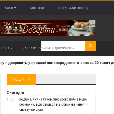
Архів
Контакти
Повідомити новину
І СВІТ
КАРПАТИ. ТУРИЗМ. ВІДПОЧИНОК
 підозрюють у продажі новонародженого сина за 20 тисяч дола
НОВИНИ
Сьогодні
11:20
Водійка, яку на Сухомлинського побив інший
керманич, відмовилася від обвинувачення —
справу закрили