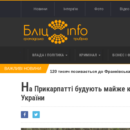
Новини
Інтерв'ю
Фото
Відео
ВЛАДА І ПОЛІТИКА
КРИМІНАЛ
БІЗНЕС І 
ВАЖЛИВІ НОВИНИ
влі права вимоги за 120 тисяч позивається до Франківська на
Н
а Прикарпатті будують майже 
України