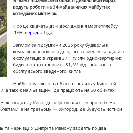
В Івано-Франківській області девелопери наразі
ведуть роботи на 34 майданчиках майбутніх
котеджних містечок.
Про це свідчать дані дослідження маркетплейсу
ЛУН,
передає
Liga.
Загалом за підсумками 2025 року будівельні
компанії повернулися до цього сегменту та здали в
експлуатацію в Україні 37,1 тисячі одноквартирних
будинків, що становить 31,5% від загального
обсягу всього зведеного житла.
Найбільшу кількість об'єктів зводять у Київській
ни, а також на Львівщині, де працюють на 60 об'єктах.
к зводять у Києві, де зафіксували вісім проєктів. На
об'єктами, а на третьому — Ужгород, де будують чотири
 та Чернівці. У Дніпрі та Рівному зводять по два