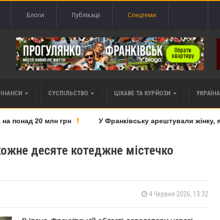
Блоги
Публікації
Спецтеми
ФІНАНСИ
СУСПІЛЬСТВО
ЦІКАВЕ ТА КУРЙОЗИ
УКРАЇНА 
 понад 20 млн грн
У Франківську арештували жінку, яку
кожне десяте котеджне містечко
4 Червня 2026, 13:32