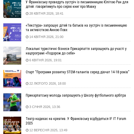
16:43
Зарплати на Прикарпатті за місяць зросли на 10%, але до
У Франківську проведуть зустріч із письменницею Юлітою Ран для
середньої по Україні ще далеко
дітей: говоритимуть про серію книг про Мавку
28 КВІТНЯ 2026, 18:41
16:14
Франківець, який стріляв біля АЗС, вийшов під заставу та
був повторно затриманий
«Текстура» запрошує дітей та батьків на зустріч із письменницею
15:54
Прикарпатець прийшов у Пенсійний та заявив поліції про
та активісткою Анною Повх
гранату, бо йому не нарахували пенсію
14 КВІТНЯ 2026, 21:00
14:59
У Болгарії затримали прикарпатця, який виготовляв
наркотики для міжнародного синдикату
Локальні туристичні бізнеси Прикарпаття запрошують до участі у
нацпрограмі «Подорож до себе»
14:47
Стефанішина отримала нову підозру. Їй обирають
запобіжний захід
6 КВІТНЯ 2026, 19:01
14:02
«Пілот з Лондона» видурив у жительки Коломийщини
Старт “Програми розвитку STEM-талантів серед дівчат 14-18 років”
майже 64 тисячі гривень
13:13
У четвер на Прикарпатті очікується сильна спека до 39°
22 ЛЮТОГО 2026, 18:00
13:00
На Снятинщині спіймали чоловіка, який зливав з цистерни
у полі невідому речовину
Прикарпатську молодь запрошують у Школу футбольного арбітра
12:29
У МОЗ змінили підхід до госпіталізації та оновили правила
3 СІЧНЯ 2026, 13:36
роботи стаціонарів
12:07
На межі Прикарпаття і Тернопільщини невідомі засипали
Театр надихає на креатив. У Франківську відбудеться IF IT Forum
русло Золотої Липи та облаштували переправу
2025
11:44
У Франківську та Яремче зафіксували нові температурні
12 ВЕРЕСНЯ 2025, 13:49