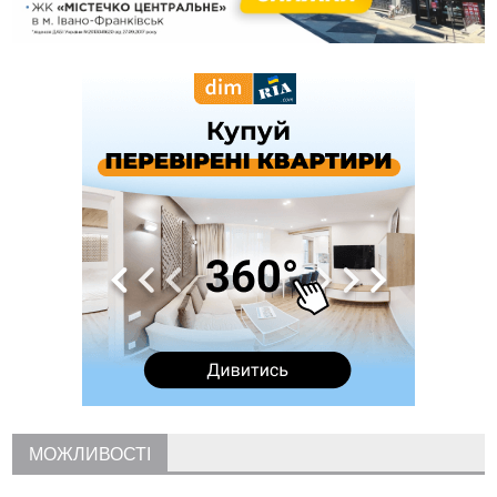
11:45
У Надвірній п'яна жінка побила малолітнього хлопчика: суд
призначив штраф і 30 тисяч компенсації
11:17
У басейні Дністра встановилася гідрологічна посуха - рівні
води наблизилися до найнижчих показників
11:09
У Бурштині поблизу АЗС сталася масова бійка, поліція
з'ясовує обставини
10:30
ФОП із Житомира після купівлі права вимоги за 120
тисяч позивається до Франківська на понад 20 млн грн
08:52
У горах біля Осмолоди за допомогою БПЛА розшукали
двох жінок, які заблукали під час збирання ягід
Вчора
19:52
У Франківську вперше прооперували немовля без
відкритої операції
18:42
На лінії зіткнення загинув керівник пошукового загону
"Плацдарм" Олексій Юков
18:11
СБС за дві доби уразили 13 енергооб'єктів на окупованих
територіях
17:20
Українці подали рекордну кількість заяв до університетів.
МОЖЛИВОСТІ
Які спеціальності обирають