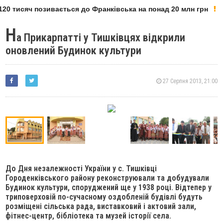
20 тисяч позивається до Франківська на понад 20 млн грн
Н
а Прикарпатті у Тишківцях відкрили
оновлений Будинок культури
27 Серпня 2013, 21:00
До Дня незалежності України у с. Тишківці
Городенківського району реконструювали та добудували
Будинок культури, споруджений ще у 1938 році. Відтепер у
триповерховій по-сучасному оздобленій будівлі будуть
розміщені сільська рада, виставковий і актовий зали,
фітнес-центр, бібліотека та музей історії села.