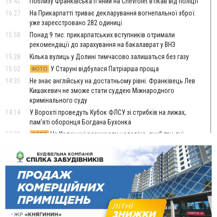
16:42
Поблизу Франківська п'яний на Chevrolet втікав від поліції
16:27
На Прикарпатті триває декларування вогнепальної зброї:
уже зареєстровано 282 одиниці
15:58
Понад 9 тис. прикарпатських вступників отримали
рекомендації до зарахування на бакалаврат у ВНЗ
15:28
Кілька вулиць у Долині тимчасово залишаться без газу
15:02
У Старуні відбулася Патріарша проща
ФОТО
14:35
Не знає англійську на достатньому рівні. Франківець Лев
Кишакевич не зможе стати суддею Міжнародного
кримінального суду
14:14
У Ворохті проведуть Кубок ФЛСУ зі стрибків на лижах,
пам'яті оборонця Богдана Бухонка
13:30
На Калущині розшукали чоловіка, який три дні
ФОТО
блукав у лісі
13:14
Боднар розповів про реакцію влади Польщі на атаки на
українців та про зміни після 23 серпня
12:31
"Едельвейси" щемливо привітали рідну Коломию з
ВІДЕО
Днем міста
11:55
Вчора у Франківську, Коломиї, Долині та Яремче
зафіксували рекордну спеку