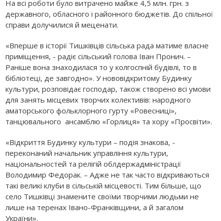
На всі роботи було витрачено майже 4,5 млн. грн. з
державного, обласного і районного бюджетів. До спільної
справи долучилися й меценати.
«Вперше в історії Тишківців сільська рада матиме власне
приміщення, - радіє сільський голова Іван Пронич. –
Раніше вона знаходилася то у колгоспній будівлі, то в
бібліотеці, де завгодно». У нововідкритому Будинку
культури, розповідає господар, також створено всі умови
для занять місцевих творчих колективів: народного
аматорського фольклорного гурту «Ровесниці»,
танцювального ансамблю «Горлиця» та хору «Просвіти».
«Відкриття Будинку культури – подія знакова, -
переконаний начальник управління культури,
національностей та релігій облдержадміністрації
Володимир Федорак. – Адже не так часто відкриваються
такі великі клуби в сільській місцевості. Тим більше, що
село Тишківці знамените своїми творчими людьми не
лише на теренах Івано-Франківщини, а й загалом
України».