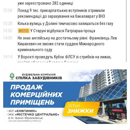
уже зареєстровано 282 одиниці
15:58
Понад 9 тис. прикарпатських вступників отримали
рекомендації до зарахування на бакалаврат у ВНЗ
15:28
Кілька вулиць у Долині тимчасово залишаться без газу
15:02
У Старуні відбулася Патріарша проща
ФОТО
14:35
Не знає англійську на достатньому рівні. Франківець Лев
Кишакевич не зможе стати суддею Міжнародного
кримінального суду
14:14
У Ворохті проведуть Кубок ФЛСУ зі стрибків на лижах,
пам'яті оборонця Богдана Бухонка
13:30
На Калущині розшукали чоловіка, який три дні
ФОТО
блукав у лісі
13:14
Боднар розповів про реакцію влади Польщі на атаки на
українців та про зміни після 23 серпня
12:31
"Едельвейси" щемливо привітали рідну Коломию з
ВІДЕО
Днем міста
11:55
Вчора у Франківську, Коломиї, Долині та Яремче
зафіксували рекордну спеку
11:45
У Надвірній п'яна жінка побила малолітнього хлопчика: суд
призначив штраф і 30 тисяч компенсації