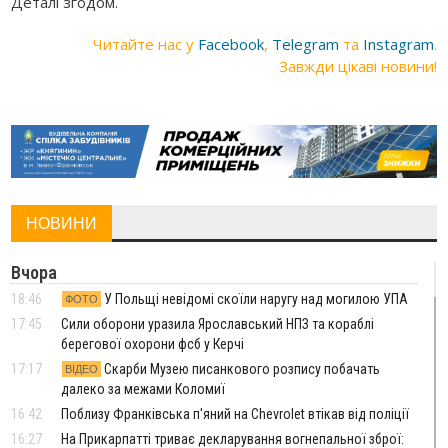
Деталі згодом.
Читайте нас у
Facebook
,
Telegram
та
Instagram
.
Завжди цікаві новини!
НОВИНИ
Вчора
18:46
У Польщі невідомі скоїли наругу над могилою УПА
ФОТО
17:45
Сили оборони уразила Ярославський НПЗ та кораблі
берегової охорони фсб у Керчі
17:17
Скарби Музею писанкового розпису побачать
ВІДЕО
далеко за межами Коломиї
16:42
Поблизу Франківська п'яний на Chevrolet втікав від поліції
16:27
На Прикарпатті триває декларування вогнепальної зброї: