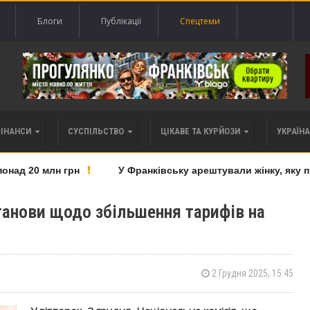
Блоги
Публікації
Спецтеми
ФІНАНСИ
СУСПІЛЬСТВО
ЦІКАВЕ ТА КУРЙОЗИ
УКРАЇНА 
д 20 млн грн
У Франківську арештували жінку, яку під
танови щодо збільшення тарифів на
2 Грудня 2025, 15:45