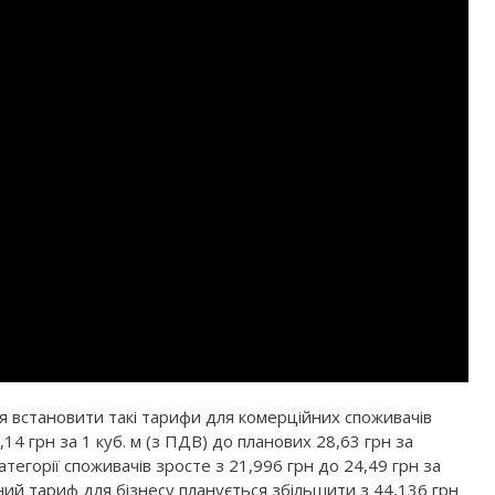
ься встановити такі тарифи для комерційних споживачів
14 грн за 1 куб. м (з ПДВ) до планових 28,63 грн за
тегорії споживачів зросте з 21,996 грн до 24,49 грн за
ний тариф для бізнесу планується збільшити з 44,136 грн