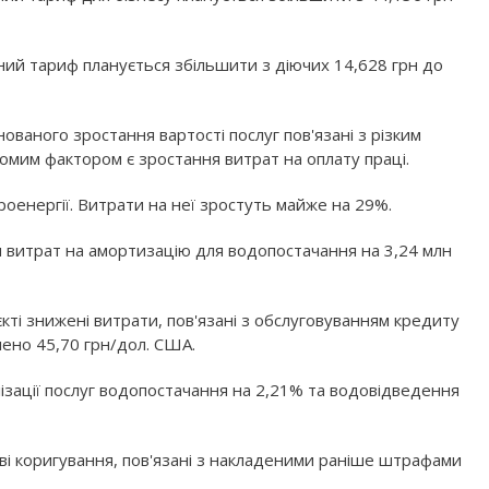
ний тариф планується збільшити з діючих 14,628 грн до
нованого зростання вартості послуг пов'язані з різким
мим фактором є зростання витрат на оплату праці.
енергії. Витрати на неї зростуть майже на 29%.
я витрат на амортизацію для водопостачання на 3,24 млн
єкті знижені витрати, пов'язані з обслуговуванням кредиту
лено 45,70 грн/дол. США.
ізації послуг водопостачання на 2,21% та водовідведення
ві коригування, пов'язані з накладеними раніше штрафами