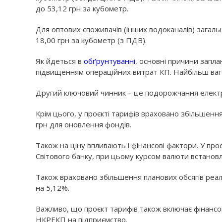
до 53,12 грн за кубометр.
Для оптових споживачів (інших водоканалів) загаль
18,00 грн за кубометр (з ПДВ).
Як йдеться в
обґрунтуванні
, основні причини запла
підвищенням операційних витрат КП. Найбільш ваго
Другий ключовий чинник – це подорожчання електро
Крім цього, у проєкті тарифів враховано збільшенн
грн для оновлення фондів.
Також на ціну впливають і фінансові фактори. У про
Світового банку, при цьому курсом валюти встанов
Також враховано збільшення планових обсягів реал
на 5,12%.
Важливо, що проєкт тарифів також включає фінансо
НКРЕКП на підприємство.