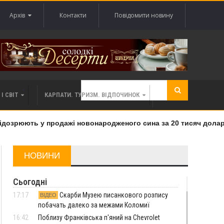
Архів
Контакти
Повідомити новину
І СВІТ
КАРПАТИ. ТУРИЗМ. ВІДПОЧИНОК
озрюють у продажі новонародженого сина за 20 тисяч доларів
НОВИНИ
Сьогодні
17:17
Скарби Музею писанкового розпису
ВІДЕО
побачать далеко за межами Коломиї
16:42
Поблизу Франківська п'яний на Chevrolet