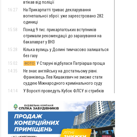
втікав від поліції
16:27
На Прикарпатті триває декларування
вогнепальної зброї: уже зареєстровано 282
одиниці
15:58
Понад 9 тис. прикарпатських вступників
отримали рекомендації до зарахування на
бакалаврат у ВНЗ
15:28
Кілька вулиць у Долині тимчасово залишаться
без газу
15:02
У Старуні відбулася Патріарша проща
ФОТО
14:35
Не знає англійську на достатньому рівні.
Франківець Лев Кишакевич не зможе стати
суддею Міжнародного кримінального суду
14:14
У Ворохті проведуть Кубок ФЛСУ зі стрибків
на лижах, пам'яті оборонця Богдана Бухонка
13:30
На Калущині розшукали чоловіка, який
ФОТО
три дні блукав у лісі
13:14
Боднар розповів про реакцію влади Польщі
на атаки на українців та про зміни після 23
серпня