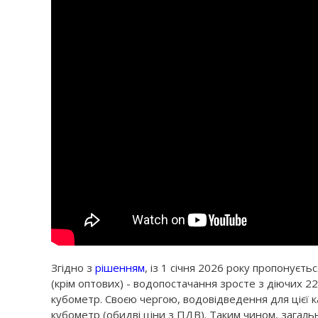
Згідно з
рішенням
, із 1 січня 2026 року пропонуєт
(крім оптових) - водопостачання зросте з діючих 22,
кубометр. Своєю чергою, водовідведення для цієї ка
кубометр (обидві ціни з ПДВ). Таким чином, загаль