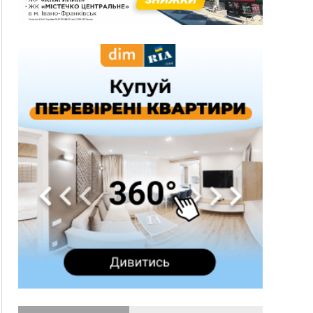
12:31
"Едельвейси" щемливо привітали рідну
ВІДЕО
Коломию з Днем міста
11:55
Вчора у Франківську, Коломиї, Долині та
Яремче зафіксували рекордну спеку
11:45
У Надвірній п'яна жінка побила малолітнього
хлопчика: суд призначив штраф і 30 тисяч
компенсації
11:17
У басейні Дністра встановилася гідрологічна
посуха - рівні води наблизилися до найнижчих
показників
11:09
У Бурштині поблизу АЗС сталася масова бійка,
поліція з'ясовує обставини
10:30
ФОП із Житомира після купівлі права
вимоги за 120 тисяч позивається до
Франківська на понад 20 млн грн
08:52
У горах біля Осмолоди за допомогою БПЛА
розшукали двох жінок, які заблукали під час
збирання ягід
Вчора
19:52
У Франківську вперше прооперували немовля