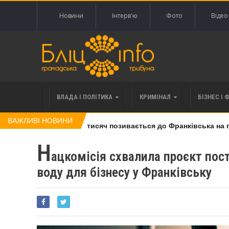
Новини
Інтерв'ю
Фото
Відео
ВЛАДА І ПОЛІТИКА
КРИМІНАЛ
БІЗНЕС І 
ВАЖЛИВІ НОВИНИ
права вимоги за 120 тисяч позивається до Франківська на пона
Н
ацкомісія схвалила проєкт пос
воду для бізнесу у Франківську