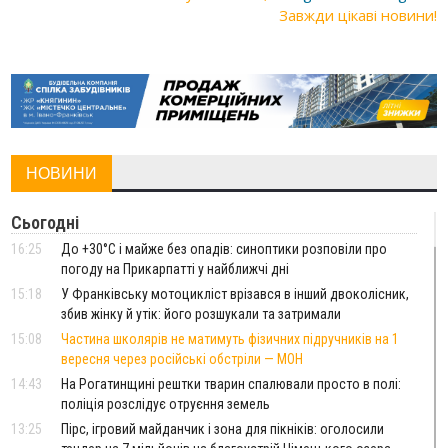
Завжди цікаві новини!
НОВИНИ
Сьогодні
16:25
До +30°C і майже без опадів: синоптики розповіли про
погоду на Прикарпатті у найближчі дні
15:18
У Франківську мотоцикліст врізався в інший двоколісник,
збив жінку й утік: його розшукали та затримали
15:08
Частина школярів не матимуть фізичних підручників на 1
вересня через російські обстріли — МОН
14:43
На Рогатинщині рештки тварин спалювали просто в полі:
поліція розслідує отруєння земель
13:25
Пірс, ігровий майданчик і зона для пікніків: оголосили