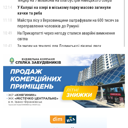
тендер на 7 мільйонів на благоустрій Німецького озера
12:14
У Калуші на озері в міському парку масово загинули
качки та риба
11:18
Майстра лісу з Верховинщини оштрафували на 600 тисяч за
переправлення чоловіків до Румунії
10:49
На Прикарпатті через негоду сталися аварійні вимкнення
світла
10:43
За змову на тендері для Долинської лікарні двох
підприємців оштрафували на 272 тисячі гривень
10:09
Яремчанський суд виніс вирок чоловіку, який у Буковелі
вкрав із супермаркету пляшку віскі за 8,5 тисяч
09:53
В урочищі біля Галича археологи відкопали давньоруську
вагову гирку XII–XIII століть
09:39
У Франківську медики провели серію складних операцій
на аорті
Вчора
22:22
У Богородчанах на "зебрі" водій Audi наїхав на
ФОТО
хлопчика з велосипедом
21:01
Загальна площа всіх книгарень України - трохи більше ніж 6
футбольних полів