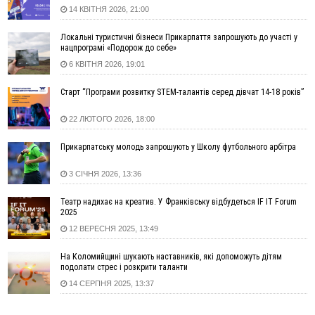
спостережень
14 КВІТНЯ 2026, 21:00
12:24
Лікування наркоманії Київ: чому важливо розпочати
терапію якомога раніше
Локальні туристичні бізнеси Прикарпаття запрошують до участі у
нацпрограмі «Подорож до себе»
12:00
Франківця, який у Косові викрав за магазину понад 640
тисяч гривень у валюті, засудили до 5 років
6 КВІТНЯ 2026, 19:01
11:50
Податкова передасть в Міноборони для "Оберегу" дані про
Старт “Програми розвитку STEM-талантів серед дівчат 14-18 років”
чоловіків 18–60 років
11:20
Водійка, яку на Сухомлинського побив інший керманич,
22 ЛЮТОГО 2026, 18:00
відмовилася від обвинувачення — справу закрили
10:45
У Франківську, Коломиї, Долині та Яремче 6 серпня
Прикарпатську молодь запрошують у Школу футбольного арбітра
зафіксували рекордну спеку
3 СІЧНЯ 2026, 13:36
10:02
Змушував надсилати інтимні фото: на Прикарпатті
затримали підозрюваного у розбещенні малолітньої
Театр надихає на креатив. У Франківську відбудеться IF IT Forum
09:22
АМКУ розпочав справу проти Гвіздецької селищної ради
2025
через різні ставки земельного податку
12 ВЕРЕСНЯ 2025, 13:49
08:54
Синоптики попереджають про значний дощ на Прикарпатті
до кінця п'ятниці
На Коломийщині шукають наставників, які допоможуть дітям
подолати стрес і розкрити таланти
08:45
Нафтогазову площу на межі Прикарпаття та Львівщини
14 СЕРПНЯ 2025, 13:37
повторно виставили на аукціон за 830 млн
06 Серпня