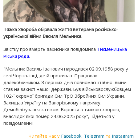
Тяжка хвороба обірвала життя ветерана російсько-
української війни Василя Мельника.
Звістку про вмерть захисника повідомила
Тисменицька
міська рада
.
"Мельник Василь Іванович народився 02.09.1958 року у
селі Чорнолізці, де й проживав. Працював
далекобійником. З перших днів повномасштабної війни
став на захист нашої держави. Був військовослужбовцем
102-ї окремої бригади Сил ТрО Збройних Сил України.
Захищав Україну на Запорізькому напрямку.
Демобілізувався за віком. Боровся з тяжкою хворою,
внаслідок якої помер 24.06.2025 року",- йдеться у
повідомленні.
Читайте нас у
Facebook
,
Telegram
та
Instagram
.