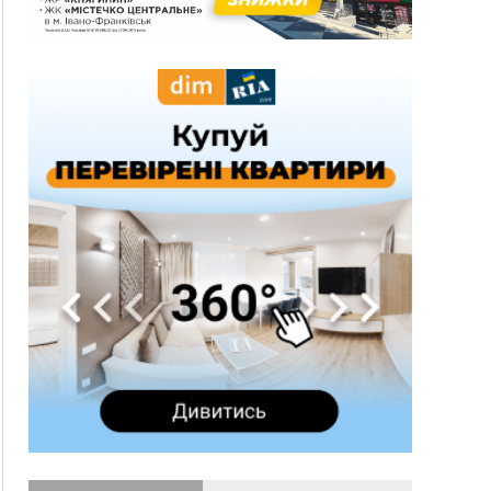
спека до 39°
13:00
На Снятинщині спіймали чоловіка, який зливав
з цистерни у полі невідому речовину
12:29
У МОЗ змінили підхід до госпіталізації та
оновили правила роботи стаціонарів
12:07
На межі Прикарпаття і Тернопільщини невідомі
засипали русло Золотої Липи та облаштували
переправу
11:44
У Франківську та Яремче зафіксували нові
температурні рекорди
11:17
Росія вдарила по Харкову "Бандероллю": є
постраждалі, пошкоджено цивільне
підприємство
10:54
Верховний суд повернув державі 1,5 га лісу із
трьома ставками в Івано-Франківській
громаді
10:10
На Каскаді замість веж планують зробити
сквер з дитмайданчиком
09:31
На Верховинщині під час пожежі будинку
травмувалась жінка