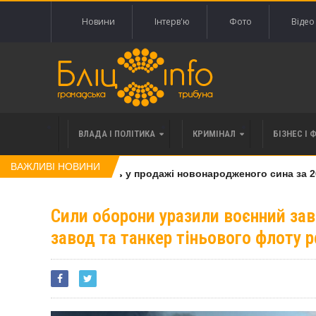
Новини
Інтерв'ю
Фото
Відео
ВЛАДА І ПОЛІТИКА
КРИМІНАЛ
БІЗНЕС І 
ВАЖЛИВІ НОВИНИ
нку, яку підозрюють у продажі новонародженого сина за 20 т
Сили оборони уразили воєнний за
завод та танкер тіньового флоту р