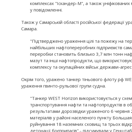
комплексах "Іскандер-М", а також уніфікованих 
у повідомленні.
Також у Самарській області російської федерації 
Самара.
"Підтверджено ураження цілі та пожежу на тер
найбільших нафтопереробних підприємств самарс
переробки становить близько 3,7 млн тонн наф
мазут та інші нафтопродукти, що використову
комплексу та окупаційних військ держави-агрес
Окрім того, уражено танкер тіньового флоту рф WE
ураження гвинто-рульової групи судна.
"Танкер WEST Horizon використовується у схема
транспортування нафти та нафтопродуктів в обх
результатами дорозвідки ураженого 6 червня 2
матеріалів у районі населеного пункту Большая
руйнування 18 наземних сховищ та трьох відкр
детонації боєприпасів",- підсумували у Генштабі