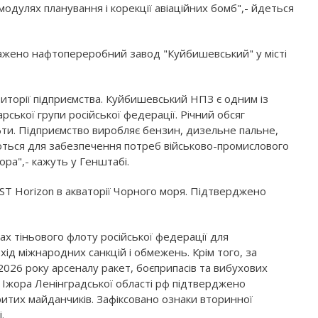
модулях планування і корекції авіаційних бомб",- йдеться
уражено нафтопереробний завод "Куйбишевський" у місті
иторії підприємства. Куйбишевський НПЗ є одним із
ької групи російської федерації. Річний обсяг
ти. Підприємство виробляє бензин, дизельне пальне,
ються для забезпечення потреб військово-промислового
ора",- кажуть у Генштабі.
ST Horizon в акваторії Чорного моря. Підтверджено
х тіньового флоту російської федерації для
ід міжнародних санкцій і обмежень. Крім того, за
026 року арсеналу ракет, боєприпасів та вибухових
 Іжора Ленінградської області рф підтверджено
итих майданчиків. Зафіксовано ознаки вторинної
.