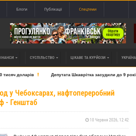
Блоги
Публікації
Спецтеми
ФІНАНСИ
СУСПІЛЬСТВО
ЦІКАВЕ ТА КУРЙОЗИ
УКРАЇНА 
исяч доларів
Депутата Шкаврітка засудили до 9 років тю
вод у Чебоксарах, нафтопереробний
ф - Генштаб
10 Червня 2026, 12:42