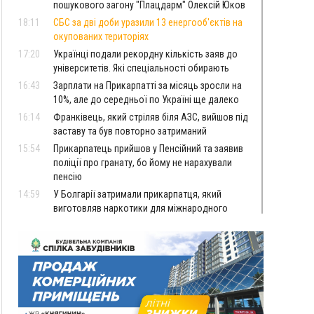
пошукового загону "Плацдарм" Олексій Юков
18:11
СБС за дві доби уразили 13 енергооб'єктів на
окупованих територіях
17:20
Українці подали рекордну кількість заяв до
університетів. Які спеціальності обирають
16:43
Зарплати на Прикарпатті за місяць зросли на
10%, але до середньої по Україні ще далеко
16:14
Франківець, який стріляв біля АЗС, вийшов під
заставу та був повторно затриманий
15:54
Прикарпатець прийшов у Пенсійний та заявив
поліції про гранату, бо йому не нарахували
пенсію
14:59
У Болгарії затримали прикарпатця, який
виготовляв наркотики для міжнародного
синдикату
14:47
Стефанішина отримала нову підозру. Їй
обирають запобіжний захід
14:02
«Пілот з Лондона» видурив у жительки
Коломийщини майже 64 тисячі гривень
13:13
У четвер на Прикарпатті очікується сильна