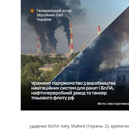
ударних БпЛА типу Shahed (Герань-2), крилати