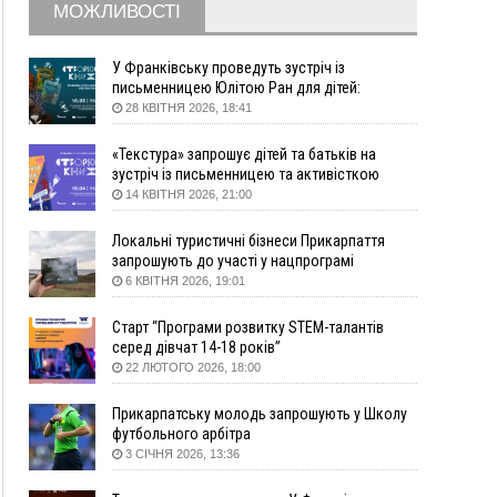
09:09
35 цимбалістів на Говерлі встановили
ВІДЕО
МОЖЛИВОСТІ
Рекорд України
08:37
На Прикарпатті за пів року трапилось понад
У Франківську проведуть зустріч із
100 ДТП через нетверезих водіїв
письменницею Юлітою Ран для дітей:
08:08
рф масовано атакувала Київ та область: 14
говоритимуть про серію книг про Мавку
28 КВІТНЯ 2026, 18:41
загиблих, десятки постраждалих і пожежі
(фото, відео)
«Текстура» запрошує дітей та батьків на
зустріч із письменницею та активісткою
04 Серпня
Анною Повх
14 КВІТНЯ 2026, 21:00
19:49
«Коли я обернувся, ворог уже був у нашій
траншеї»: командир з Надвірної на псевдо
Локальні туристичні бізнеси Прикарпаття
«Француз»
запрошують до участі у нацпрограмі
«Подорож до себе»
6 КВІТНЯ 2026, 19:01
19:34
В міському озері Франківська втопився
чоловік
Старт “Програми розвитку STEM-талантів
18:45
Є висока потреба у кількох групах крові:
серед дівчат 14-18 років”
прикарпатців просять у серпні ставати
22 ЛЮТОГО 2026, 18:00
донорами
18:07
У Франківську звільнили водія маршрутки,
Прикарпатську молодь запрошують у Школу
який зневажив і образив матір загиблого воїна
футбольного арбітра
3 СІЧНЯ 2026, 13:36
17:40
У горах на Прикарпатті з водоспаду впала
жінка і загинула