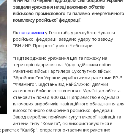
В ніч на 10 червня підрозділи Сил оборони України
завдали ураження низці важливих об'єктів
військово-промислового та паливно-енергетичного
комплексу російської федерації.
Як
повідомили
у Генштабі, у республіці Чувашія
російської федерації завдано удару по заводу
"ВНИИР-Прогресс" у місті Чебоксари.
"Підтверджено ураження цілі та пожежу на
території підприємства. Удар здійснили воїни
Ракетних військ і артилерії Сухопутних військ
Збройних Сил України українськими ракетами FP-5
"Фламінго". Відстань від найближчої ділянки
активного бойового зіткнення в Україні до об'єкта
становить понад 900 км. Підприємство є одним із
ключових виробників навігаційного обладнання для
високоточного озброєння російської федерації.
Завод виробляє приймачі супутникової навігації та
антени типу "Комета", які використовуються в
х ракетах "Калібр", оперативно-тактичних ракетних