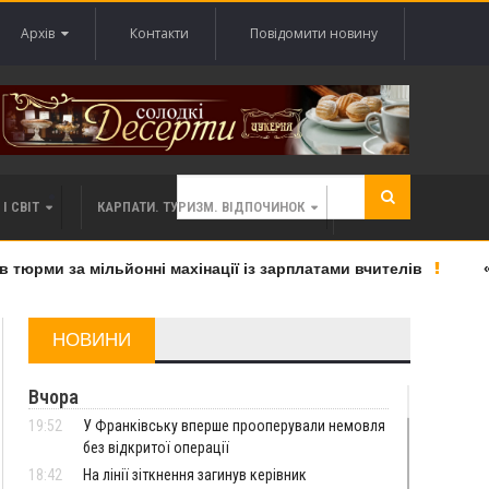
Архів
Контакти
Повідомити новину
І СВІТ
КАРПАТИ. ТУРИЗМ. ВІДПОЧИНОК
рми за мільйонні махінації із зарплатами вчителів
«Вел
НОВИНИ
Вчора
19:52
У Франківську вперше прооперували немовля
без відкритої операції
18:42
На лінії зіткнення загинув керівник