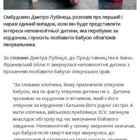
Омбудсмен Дмитро Лубінець розповів про перший і
наразі єдиний випадок, коли він буде представляти
інтереси неповнолітньої дитини, яка перебуває за
кордоном, і просить позбавити бабусю обовʼязків
піклувальника.
За
словами
Дмитра Лубінця, до Представництва в Івано-
Франківській області звернулася неповнолітня дитина з
проханням позбавити бабусю опікунських прав.
"За словами хлопчика, йому призначили опікуном
бабусю, яка по факту опікуном дитини не є. Дитина
проживає за кордоном із вітчимом, який є його
опікуном за кордоном і батьком його рідної сестри. А
мати хлопчика, військовослужбовиця ЗСУ, загинула
внаслідок обстрілу під час виконання бойового
завдання. Неповнолітній у своєму зверненні зазначає,
що бабуся після смерті матері звернулась до
держорганів й отримала на свою користь рішення: