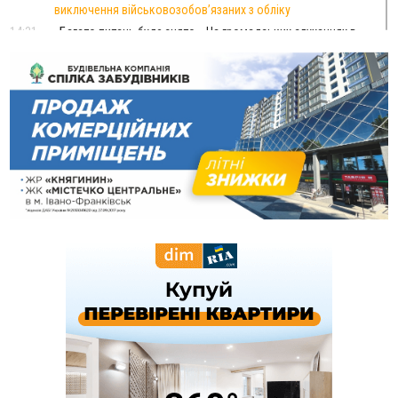
виключення військовозобов’язаних з обліку
14:31
«Багато питань буде знято». На громадських слуханнях в
Яремче обговорили, як вирішити питання джипінгу в
Карпатах
13:54
5 «тихих» хвороб, які виявляє профілактичне обстеження
13:30
На Надрічній тривають останні приготування до
ФОТО
нового руху
12:57
У Франківську зафіксували найбільшу спеку за всю історію
спостережень
12:24
Лікування наркоманії Київ: чому важливо розпочати
терапію якомога раніше
12:00
Франківця, який у Косові викрав за магазину понад 640
тисяч гривень у валюті, засудили до 5 років
11:50
Податкова передасть в Міноборони для "Оберегу" дані про
чоловіків 18–60 років
11:20
Водійка, яку на Сухомлинського побив інший керманич,
відмовилася від обвинувачення — справу закрили
10:45
У Франківську, Коломиї, Долині та Яремче 6 серпня
зафіксували рекордну спеку
10:02
Змушував надсилати інтимні фото: на Прикарпатті