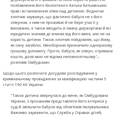
позбавлення його біологічного батька батьківських
прав і встановлення опіки над дитиною. Водночас
хлопчик зауважує, що фактично бабуся не є його
опікуном, з ним не проживає й не бере участі у
вихованні, а також вводить в оману держоргани й всі
юридично значимі дії вчиняє від його імені, але не на
користь дитини. Також хлопчик повідомляє, що йому,
як сину загиблої, Міноборони призначило одноразову
грошову допомогу. Проте, бабуся, як опікун, отримала
кошти, доля яких не відома неповнолітньому",-
розповів Омбудсман.
Щодо цього розпочате досудове розслідування у
кримінальному провадженні за кваліфікацією частини 5
статті 190 КК України.
"Також дитина звернулася до мене, як Омбудсмана
України, з проханням представляти його інтереси у
суді й звільнити бабусю від обов’язків піклувальника.
Важливо зауважити, що Служба у Справах дітей,