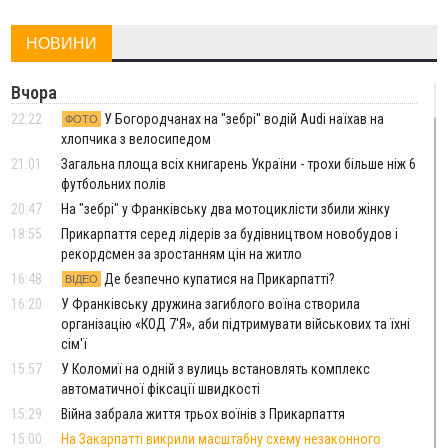
НОВИНИ
Вчора
22:22
У Богородчанах на "зебрі" водій Audi наїхав на
ФОТО
хлопчика з велосипедом
21:01
Загальна площа всіх книгарень України - трохи більше ніж 6
футбольних полів
20:47
На "зебрі" у Франківську два мотоциклісти збили жінку
18:55
Прикарпаття серед лідерів за будівництвом новобудов і
рекордсмен за зростанням цін на житло
16:48
Де безпечно купатися на Прикарпатті?
ВІДЕО
16:20
У Франківську дружина загиблого воїна створила
організацію «КОД 7'Я», аби підтримувати військових та їхні
сім'ї
15:57
У Коломиї на одній з вулиць встановлять комплекс
автоматичної фіксації швидкості
15:29
Війна забрала життя трьох воїнів з Прикарпаття
15:00
На Закарпатті викрили масштабну схему незаконного