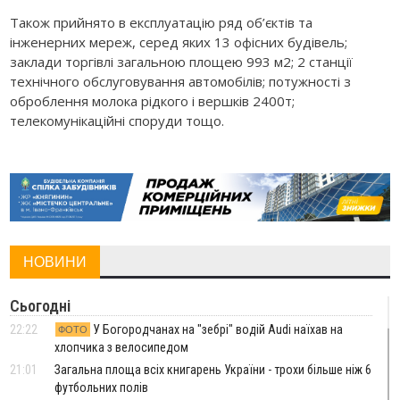
Також прийнято в експлуатацію ряд об’єктів та
інженерних мереж, серед яких 13 офісних будівель;
заклади торгівлі загальною площею 993 м2; 2 станції
технічного обслуговування автомобілів; потужності з
оброблення молока рідкого і вершків 2400т;
телекомунікаційні споруди тощо.
НОВИНИ
Сьогодні
22:22
У Богородчанах на "зебрі" водій Audi наїхав на
ФОТО
хлопчика з велосипедом
21:01
Загальна площа всіх книгарень України - трохи більше ніж 6
футбольних полів