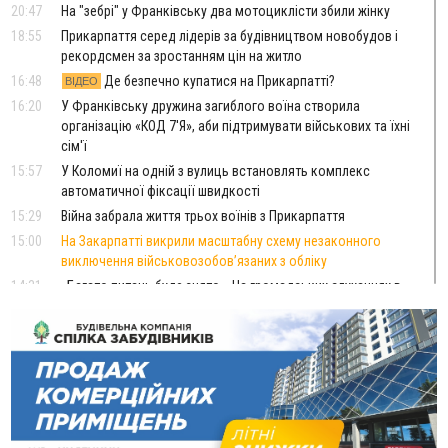
20:47
На "зебрі" у Франківську два мотоциклісти збили жінку
18:55
Прикарпаття серед лідерів за будівництвом новобудов і
рекордсмен за зростанням цін на житло
16:48
Де безпечно купатися на Прикарпатті?
ВІДЕО
16:20
У Франківську дружина загиблого воїна створила
організацію «КОД 7'Я», аби підтримувати військових та їхні
сім'ї
15:57
У Коломиї на одній з вулиць встановлять комплекс
автоматичної фіксації швидкості
15:29
Війна забрала життя трьох воїнів з Прикарпаття
15:00
На Закарпатті викрили масштабну схему незаконного
виключення військовозобов’язаних з обліку
14:31
«Багато питань буде знято». На громадських слуханнях в
Яремче обговорили, як вирішити питання джипінгу в
Карпатах
13:54
5 «тихих» хвороб, які виявляє профілактичне обстеження
13:30
На Надрічній тривають останні приготування до
ФОТО
нового руху
12:57
У Франківську зафіксували найбільшу спеку за всю історію
спостережень