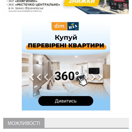
12:24
Лікування наркоманії Київ: чому важливо розпочати
терапію якомога раніше
12:00
Франківця, який у Косові викрав за магазину понад 640
тисяч гривень у валюті, засудили до 5 років
11:50
Податкова передасть в Міноборони для "Оберегу" дані про
чоловіків 18–60 років
11:20
Водійка, яку на Сухомлинського побив інший керманич,
відмовилася від обвинувачення — справу закрили
10:45
У Франківську, Коломиї, Долині та Яремче 6 серпня
зафіксували рекордну спеку
10:02
Змушував надсилати інтимні фото: на Прикарпатті
затримали підозрюваного у розбещенні малолітньої
09:22
АМКУ розпочав справу проти Гвіздецької селищної ради
через різні ставки земельного податку
08:54
Синоптики попереджають про значний дощ на Прикарпатті
до кінця п'ятниці
08:45
Нафтогазову площу на межі Прикарпаття та Львівщини
повторно виставили на аукціон за 830 млн
МОЖЛИВОСТІ
Вчора