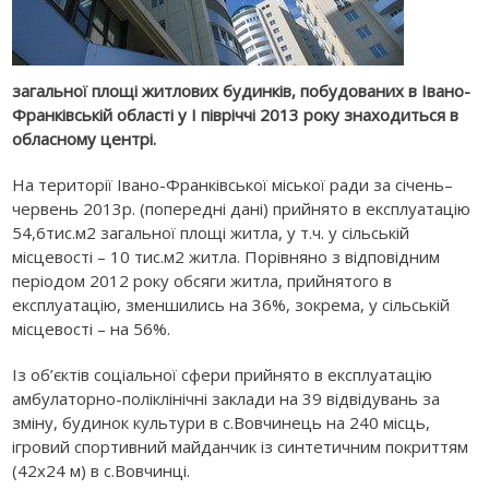
загальної площі житлових будинків, побудованих в Івано-
Франківській області у І півріччі 2013 року знаходиться в
обласному центрі.
На території Івано-Франківської міської ради за січень–
червень 2013р. (попередні дані) прийнято в експлуатацію
54,6тис.м2 загальної площі житла, у т.ч. у сільській
місцевості – 10 тис.м2 житла. Порівняно з відповідним
періодом 2012 року обсяги житла, прийнятого в
експлуатацію, зменшились на 36%, зокрема, у сільській
місцевості – на 56%.
Із об’єктів соціальної сфери прийнято в експлуатацію
амбулаторно-поліклінічні заклади на 39 відвідувань за
зміну, будинок культури в с.Вовчинець на 240 місць,
ігровий спортивний майданчик із синтетичним покриттям
(42х24 м) в с.Вовчинці.