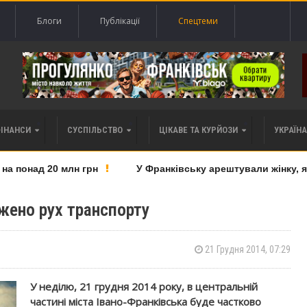
Блоги
Публікації
Спецтеми
ФІНАНСИ
СУСПІЛЬСТВО
ЦІКАВЕ ТА КУРЙОЗИ
УКРАЇНА 
понад 20 млн грн
У Франківську арештували жінку, яку
жено рух транспорту
21 Грудня 2014, 07:29
У неділю, 21 грудня 2014 року, в центральній
частині міста Івано-Франківська буде частково