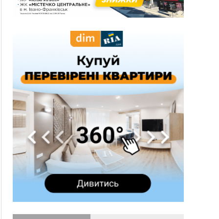
10:45
У Франківську, Коломиї, Долині та Яремче 6
серпня зафіксували рекордну спеку
10:02
Змушував надсилати інтимні фото: на
Прикарпатті затримали підозрюваного у
розбещенні малолітньої
09:22
АМКУ розпочав справу проти Гвіздецької
селищної ради через різні ставки земельного
податку
08:54
Синоптики попереджають про значний дощ на
Прикарпатті до кінця п'ятниці
08:45
Нафтогазову площу на межі Прикарпаття та
Львівщини повторно виставили на аукціон за
830 млн
Вчора
18:46
У Польщі невідомі скоїли наругу над
ФОТО
могилою УПА
17:45
Сили оборони уразила Ярославський НПЗ та
кораблі берегової охорони фсб у Керчі
17:17
Скарби Музею писанкового розпису
ВІДЕО