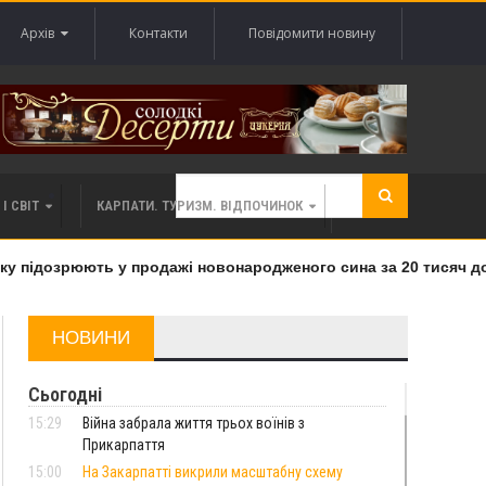
Архів
Контакти
Повідомити новину
І СВІТ
КАРПАТИ. ТУРИЗМ. ВІДПОЧИНОК
 підозрюють у продажі новонародженого сина за 20 тисяч дола
НОВИНИ
Сьогодні
15:29
Війна забрала життя трьох воїнів з
Прикарпаття
15:00
На Закарпатті викрили масштабну схему