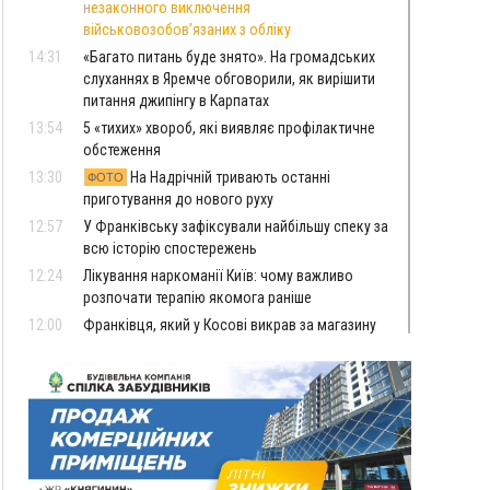
незаконного виключення
військовозобов’язаних з обліку
14:31
«Багато питань буде знято». На громадських
слуханнях в Яремче обговорили, як вирішити
питання джипінгу в Карпатах
13:54
5 «тихих» хвороб, які виявляє профілактичне
обстеження
13:30
На Надрічній тривають останні
ФОТО
приготування до нового руху
12:57
У Франківську зафіксували найбільшу спеку за
всю історію спостережень
12:24
Лікування наркоманії Київ: чому важливо
розпочати терапію якомога раніше
12:00
Франківця, який у Косові викрав за магазину
понад 640 тисяч гривень у валюті, засудили до
5 років
11:50
Податкова передасть в Міноборони для
"Оберегу" дані про чоловіків 18–60 років
11:20
Водійка, яку на Сухомлинського побив інший
керманич, відмовилася від обвинувачення —
справу закрили