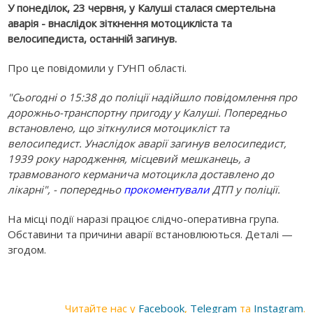
У понеділок, 23 червня, у Калуші сталася смертельна
аварія - внаслідок зіткнення мотоцикліста та
велосипедиста, останній загинув.
Про це повідомили у ГУНП області.
"Сьогодні о 15:38 до поліції надійшло повідомлення про
дорожньо-транспортну пригоду у Калуші. Попередньо
встановлено, що зіткнулися мотоцикліст та
велосипедист. Унаслідок аварії загинув велосипедист,
1939 року народження, місцевий мешканець, а
травмованого керманича мотоцикла доставлено до
лікарні", - попередньо
прокоментували
ДТП у поліції.
На місці події наразі працює слідчо-оперативна група.
Обставини та причини аварії встановлюються. Деталі —
згодом.
Читайте нас у
Facebook
,
Telegram
та
Instagram
.