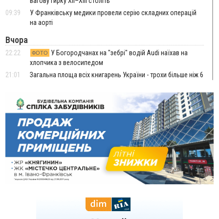
вагову гирку XII–XIII століть
09:39
У Франківську медики провели серію складних операцій
на аорті
Вчора
22:22
У Богородчанах на "зебрі" водій Audi наїхав на
ФОТО
хлопчика з велосипедом
21:01
Загальна площа всіх книгарень України - трохи більше ніж 6
футбольних полів
20:47
На "зебрі" у Франківську два мотоциклісти збили жінку
18:55
Прикарпаття серед лідерів за будівництвом новобудов і
рекордсмен за зростанням цін на житло
16:48
Де безпечно купатися на Прикарпатті?
ВІДЕО
16:20
У Франківську дружина загиблого воїна створила
організацію «КОД 7'Я», аби підтримувати військових та їхні
сім'ї
15:57
У Коломиї на одній з вулиць встановлять комплекс
автоматичної фіксації швидкості
15:29
Війна забрала життя трьох воїнів з Прикарпаття
15:00
На Закарпатті викрили масштабну схему незаконного