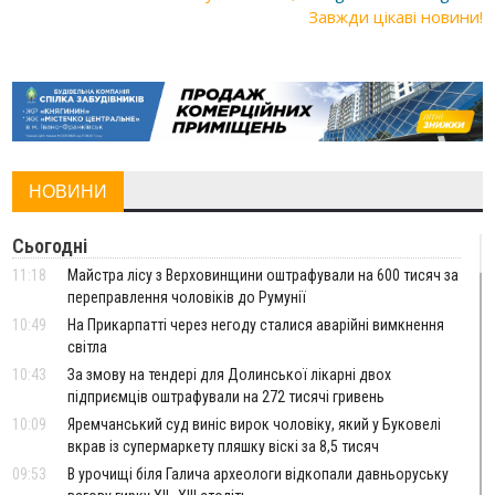
Завжди цікаві новини!
НОВИНИ
Сьогодні
11:18
Майстра лісу з Верховинщини оштрафували на 600 тисяч за
переправлення чоловіків до Румунії
10:49
На Прикарпатті через негоду сталися аварійні вимкнення
світла
10:43
За змову на тендері для Долинської лікарні двох
підприємців оштрафували на 272 тисячі гривень
10:09
Яремчанський суд виніс вирок чоловіку, який у Буковелі
вкрав із супермаркету пляшку віскі за 8,5 тисяч
09:53
В урочищі біля Галича археологи відкопали давньоруську