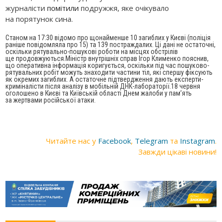
журналісти
помітили
подружжя, яке очікувало
на порятунок сина.
Станом на 17:30 відомо про щонайменше 10 загиблих у Києві (поліція
раніше повідомляла про 15) та 139 постраждалих. Ці дані не остаточні,
оскільки рятувально-пошукові роботи на місцях обстрілів
ще продовжуються.Міністр внутрішніх справ Ігор Клименко пояснив,
що оперативна інформація коригується, оскільки під час пошуково-
рятувальних робіт можуть знаходити частини тіл, які спершу фіксують
як окремих загиблих. А остаточне підтвердження дають експерти-
криміналісти після аналізу в мобільній ДНК-лабораторії.18 червня
оголошено в Києві та Київській області Днем жалоби у памʼять
за жертвами російської атаки.
Читайте нас у
Facebook
,
Telegram
та
Instagram
.
Завжди цікаві новини!