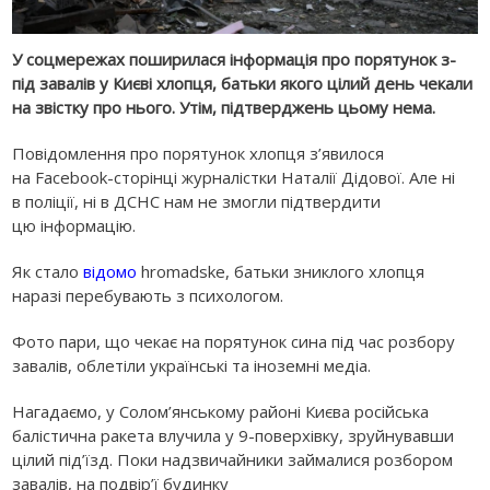
У соцмережах поширилася інформація про порятунок з-
під завалів у Києві хлопця, батьки якого цілий день чекали
на звістку про нього. Утім, підтверджень цьому нема.
Повідомлення про порятунок хлопця з’явилося
на Facebook-сторінці журналістки Наталії Дідової. Але ні
в поліції, ні в ДСНС нам не змогли підтвердити
цю інформацію.
Як стало
відомо
hromadske, батьки зниклого хлопця
наразі перебувають з психологом.
Фото пари, що чекає на порятунок сина під час розбору
завалів, облетіли українські та іноземні медіа.
Нагадаємо, у Солом’янському районі Києва російська
балістична ракета влучила у 9-поверхівку, зруйнувавши
цілий під’їзд. Поки надзвичайники займалися розбором
завалів, на подвір’ї будинку