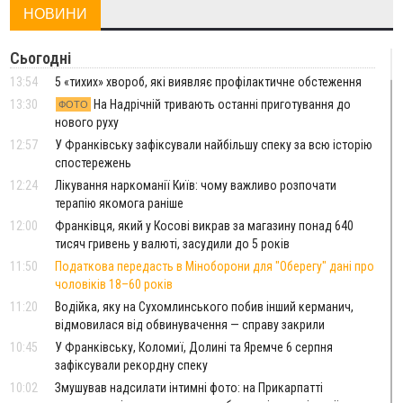
НОВИНИ
Сьогодні
13:54
5 «тихих» хвороб, які виявляє профілактичне обстеження
13:30
На Надрічній тривають останні приготування до
ФОТО
нового руху
12:57
У Франківську зафіксували найбільшу спеку за всю історію
спостережень
12:24
Лікування наркоманії Київ: чому важливо розпочати
терапію якомога раніше
12:00
Франківця, який у Косові викрав за магазину понад 640
тисяч гривень у валюті, засудили до 5 років
11:50
Податкова передасть в Міноборони для "Оберегу" дані про
чоловіків 18–60 років
11:20
Водійка, яку на Сухомлинського побив інший керманич,
відмовилася від обвинувачення — справу закрили
10:45
У Франківську, Коломиї, Долині та Яремче 6 серпня
зафіксували рекордну спеку
10:02
Змушував надсилати інтимні фото: на Прикарпатті