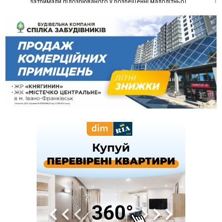
затримали підозрюваного у розбещенні малолітньої
09:22
АМКУ розпочав справу проти Гвіздецької селищної ради
через різні ставки земельного податку
08:54
Синоптики попереджають про значний дощ на Прикарпатті
до кінця п'ятниці
08:45
Нафтогазову площу на межі Прикарпаття та Львівщини
повторно виставили на аукціон за 830 млн
Вчора
18:46
У Польщі невідомі скоїли наругу над могилою УПА
ФОТО
17:45
Сили оборони уразила Ярославський НПЗ та кораблі
берегової охорони фсб у Керчі
17:17
Скарби Музею писанкового розпису побачать
ВІДЕО
далеко за межами Коломиї
16:42
Поблизу Франківська п'яний на Chevrolet втікав від поліції
16:27
На Прикарпатті триває декларування вогнепальної зброї:
уже зареєстровано 282 одиниці
15:58
Понад 9 тис. прикарпатських вступників отримали
рекомендації до зарахування на бакалаврат у ВНЗ
15:28
Кілька вулиць у Долині тимчасово залишаться без газу