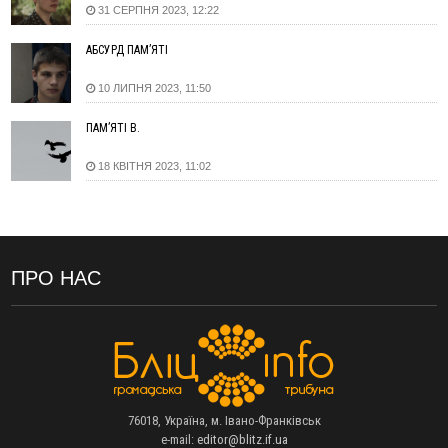
дитмайданчиком
31 СЕРПНЯ 2023, 12:22
09:31
На Верховинщині під час пожежі будинку травмувалась
жінка
АБСУРД ПАМ’ЯТІ
09:09
35 цимбалістів на Говерлі встановили Рекорд
ВІДЕО
10 ЛИПНЯ 2023, 11:50
України
08:37
На Прикарпатті за пів року трапилось понад 100 ДТП через
ПАМ’ЯТІ В.
нетверезих водіїв
08:08
рф масовано атакувала Київ та область: 14 загиблих,
18 КВІТНЯ 2023, 11:02
десятки постраждалих і пожежі (фото, відео)
04 Серпня
19:49
«Коли я обернувся, ворог уже був у нашій траншеї»:
командир з Надвірної на псевдо «Француз»
ПРО НАС
19:34
В міському озері Франківська втопився чоловік
18:45
Є висока потреба у кількох групах крові: прикарпатців
просять у серпні ставати донорами
18:07
У Франківську звільнили водія маршрутки, який зневажив і
образив матір загиблого воїна
17:40
У горах на Прикарпатті з водоспаду впала жінка і загинула
76018, Україна, м. Івано-Франківськ
17:04
Пільгова іпотека без обмежень: blago розширює участь ЖК
e-mail:
editor@blitz.if.ua