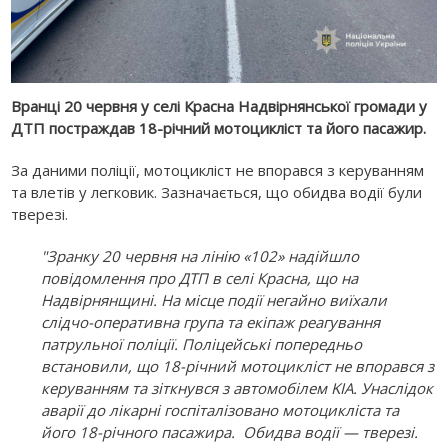
Вранці 20 червня у селі Красна Надвірнянської громади у
ДТП постраждав 18-річний мотоцикліст та його пасажир.
За даними поліції, мотоцикліст не впорався з керуванням
та влетів у легковик. Зазначається, що обидва водії були
тверезі.
"Зранку 20 червня на лінію «102» надійшло
повідомлення про ДТП в селі Красна, що на
Надвірнянщині. На місце події негайно виїхали
слідчо-оперативна група та екіпаж реагування
патрульної поліції. Поліцейські попередньо
встановили, що 18-річний мотоцикліст не впорався з
керуванням та зіткнувся з автомобілем KIA. Унаслідок
аварії до лікарні госпіталізовано мотоцикліста та
його 18-річного пасажира. Обидва водії — тверезі.