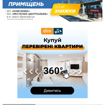
14:35
Не знає англійську на достатньому рівні. Франківець Лев
Кишакевич не зможе стати суддею Міжнародного
кримінального суду
14:14
У Ворохті проведуть Кубок ФЛСУ зі стрибків на лижах,
пам'яті оборонця Богдана Бухонка
13:30
На Калущині розшукали чоловіка, який три дні
ФОТО
блукав у лісі
13:14
Боднар розповів про реакцію влади Польщі на атаки на
українців та про зміни після 23 серпня
12:31
"Едельвейси" щемливо привітали рідну Коломию з
ВІДЕО
Днем міста
11:55
Вчора у Франківську, Коломиї, Долині та Яремче
зафіксували рекордну спеку
11:45
У Надвірній п'яна жінка побила малолітнього хлопчика: суд
призначив штраф і 30 тисяч компенсації
11:17
У басейні Дністра встановилася гідрологічна посуха - рівні
води наблизилися до найнижчих показників
11:09
У Бурштині поблизу АЗС сталася масова бійка, поліція
з'ясовує обставини
10:30
ФОП із Житомира після купівлі права вимоги за 120