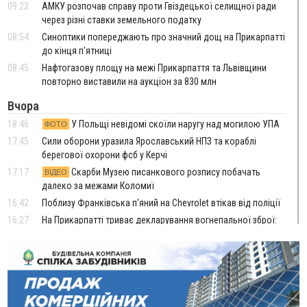
09:22
АМКУ розпочав справу проти Гвіздецької селищної ради
через різні ставки земельного податку
08:54
Синоптики попереджають про значний дощ на Прикарпатті
до кінця п'ятниці
08:45
Нафтогазову площу на межі Прикарпаття та Львівщини
повторно виставили на аукціон за 830 млн
Вчора
18:46
У Польщі невідомі скоїли наругу над могилою УПА
ФОТО
17:45
Сили оборони уразила Ярославський НПЗ та кораблі
берегової охорони фсб у Керчі
17:17
Скарби Музею писанкового розпису побачать
ВІДЕО
далеко за межами Коломиї
16:42
Поблизу Франківська п'яний на Chevrolet втікав від поліції
16:27
На Прикарпатті триває декларування вогнепальної зброї:
уже зареєстровано 282 одиниці
15:58
Понад 9 тис. прикарпатських вступників отримали
рекомендації до зарахування на бакалаврат у ВНЗ
15:28
Кілька вулиць у Долині тимчасово залишаться без газу
15:02
У Старуні відбулася Патріарша проща
ФОТО