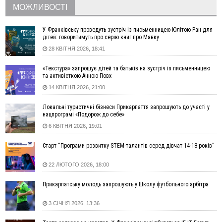
тисяч позивається до Франківська на понад 20 млн грн
МОЖЛИВОСТІ
08:52
У горах біля Осмолоди за допомогою БПЛА розшукали
двох жінок, які заблукали під час збирання ягід
У Франківську проведуть зустріч із письменницею Юлітою Ран для
дітей: говоритимуть про серію книг про Мавку
05 Серпня
28 КВІТНЯ 2026, 18:41
19:52
У Франківську вперше прооперували немовля без
відкритої операції
«Текстура» запрошує дітей та батьків на зустріч із письменницею
та активісткою Анною Повх
18:42
На лінії зіткнення загинув керівник пошукового загону
14 КВІТНЯ 2026, 21:00
"Плацдарм" Олексій Юков
18:11
СБС за дві доби уразили 13 енергооб'єктів на окупованих
Локальні туристичні бізнеси Прикарпаття запрошують до участі у
територіях
нацпрограмі «Подорож до себе»
17:20
Українці подали рекордну кількість заяв до університетів.
6 КВІТНЯ 2026, 19:01
Які спеціальності обирають
Старт “Програми розвитку STEM-талантів серед дівчат 14-18 років”
16:43
Зарплати на Прикарпатті за місяць зросли на 10%, але до
середньої по Україні ще далеко
22 ЛЮТОГО 2026, 18:00
16:14
Франківець, який стріляв біля АЗС, вийшов під заставу та
був повторно затриманий
Прикарпатську молодь запрошують у Школу футбольного арбітра
15:54
Прикарпатець прийшов у Пенсійний та заявив поліції про
гранату, бо йому не нарахували пенсію
3 СІЧНЯ 2026, 13:36
14:59
У Болгарії затримали прикарпатця, який виготовляв