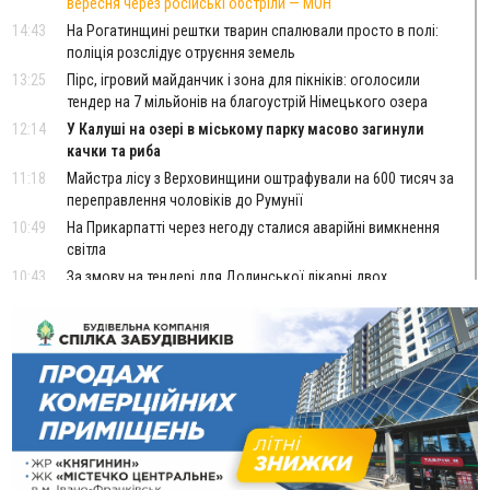
вересня через російські обстріли — МОН
14:43
На Рогатинщині рештки тварин спалювали просто в полі:
поліція розслідує отруєння земель
13:25
Пірс, ігровий майданчик і зона для пікніків: оголосили
тендер на 7 мільйонів на благоустрій Німецького озера
12:14
У Калуші на озері в міському парку масово загинули
качки та риба
11:18
Майстра лісу з Верховинщини оштрафували на 600 тисяч за
переправлення чоловіків до Румунії
10:49
На Прикарпатті через негоду сталися аварійні вимкнення
світла
10:43
За змову на тендері для Долинської лікарні двох
підприємців оштрафували на 272 тисячі гривень
10:09
Яремчанський суд виніс вирок чоловіку, який у Буковелі
вкрав із супермаркету пляшку віскі за 8,5 тисяч
09:53
В урочищі біля Галича археологи відкопали давньоруську
вагову гирку XII–XIII століть
09:39
У Франківську медики провели серію складних операцій
на аорті
Вчора