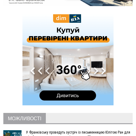
22:22
У Богородчанах на "зебрі" водій Audi наїхав на
ФОТО
хлопчика з велосипедом
21:01
Загальна площа всіх книгарень України - трохи більше ніж 6
футбольних полів
20:47
На "зебрі" у Франківську два мотоциклісти збили жінку
18:55
Прикарпаття серед лідерів за будівництвом новобудов і
рекордсмен за зростанням цін на житло
16:48
Де безпечно купатися на Прикарпатті?
ВІДЕО
16:20
У Франківську дружина загиблого воїна створила
організацію «КОД 7'Я», аби підтримувати військових та їхні
сім'ї
15:57
У Коломиї на одній з вулиць встановлять комплекс
автоматичної фіксації швидкості
15:29
Війна забрала життя трьох воїнів з Прикарпаття
15:00
На Закарпатті викрили масштабну схему незаконного
виключення військовозобов’язаних з обліку
14:31
«Багато питань буде знято». На громадських слуханнях в
МОЖЛИВОСТІ
Яремче обговорили, як вирішити питання джипінгу в
Карпатах
У Франківську проведуть зустріч із письменницею Юлітою Ран для