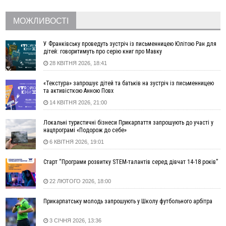
11:44
У Франківську та Яремче зафіксували нові температурні
рекорди
МОЖЛИВОСТІ
11:17
Росія вдарила по Харкову "Бандероллю": є постраждалі,
пошкоджено цивільне підприємство
У Франківську проведуть зустріч із письменницею Юлітою Ран для
10:54
Верховний суд повернув державі 1,5 га лісу із трьома
дітей: говоритимуть про серію книг про Мавку
ставками в Івано-Франківській громаді
28 КВІТНЯ 2026, 18:41
10:10
На Каскаді замість веж планують зробити сквер з
«Текстура» запрошує дітей та батьків на зустріч із письменницею
дитмайданчиком
та активісткою Анною Повх
09:31
На Верховинщині під час пожежі будинку травмувалась
14 КВІТНЯ 2026, 21:00
жінка
09:09
35 цимбалістів на Говерлі встановили Рекорд
ВІДЕО
Локальні туристичні бізнеси Прикарпаття запрошують до участі у
України
нацпрограмі «Подорож до себе»
08:37
На Прикарпатті за пів року трапилось понад 100 ДТП через
6 КВІТНЯ 2026, 19:01
нетверезих водіїв
Старт “Програми розвитку STEM-талантів серед дівчат 14-18 років”
08:08
рф масовано атакувала Київ та область: 14 загиблих,
десятки постраждалих і пожежі (фото, відео)
22 ЛЮТОГО 2026, 18:00
04 Серпня
Прикарпатську молодь запрошують у Школу футбольного арбітра
19:49
«Коли я обернувся, ворог уже був у нашій траншеї»:
командир з Надвірної на псевдо «Француз»
3 СІЧНЯ 2026, 13:36