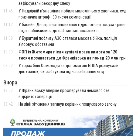
зафіксували рекордну спеку
11:45
У Надвірній п'яна жінка побила малолітнього хлопчика: суд
призначив штраф і 30 тисяч компенсації
11:17
У басейні Дністра встановилася гідрологічна посуха - рівні
води наблизилися до найнижчих показників
11:09
У Бурштині поблизу АЗС сталася масова бійка, поліція
з'ясовує обставини
10:30
ФОП із Житомира після купівлі права вимоги за 120
тисяч позивається до Франківська на понад 20 млн грн
08:52
У горах біля Осмолоди за допомогою БПЛА розшукали
двох жінок, які заблукали під час збирання ягід
Вчора
19:52
У Франківську вперше прооперували немовля без
відкритої операції
18:42
На лінії зіткнення загинув керівник пошукового загону
"Плацдарм" Олексій Юков
18:11
СБС за дві доби уразили 13 енергооб'єктів на окупованих
територіях
17:20
Українці подали рекордну кількість заяв до університетів.