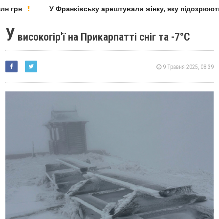
 грн
У Франківську арештували жінку, яку підозрюють 
У
високогір'ї на Прикарпатті сніг та -7°С
9 Травня 2025, 08:39