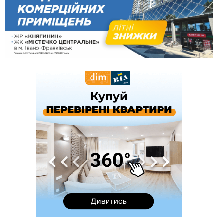
Які спеціальності обирають
16:43
Зарплати на Прикарпатті за місяць зросли на 10%, але до
середньої по Україні ще далеко
16:14
Франківець, який стріляв біля АЗС, вийшов під заставу та
був повторно затриманий
15:54
Прикарпатець прийшов у Пенсійний та заявив поліції про
гранату, бо йому не нарахували пенсію
14:59
У Болгарії затримали прикарпатця, який виготовляв
наркотики для міжнародного синдикату
14:47
Стефанішина отримала нову підозру. Їй обирають
запобіжний захід
14:02
«Пілот з Лондона» видурив у жительки Коломийщини
майже 64 тисячі гривень
13:13
У четвер на Прикарпатті очікується сильна спека до 39°
13:00
На Снятинщині спіймали чоловіка, який зливав з цистерни
у полі невідому речовину
12:29
У МОЗ змінили підхід до госпіталізації та оновили правила
роботи стаціонарів
12:07
На межі Прикарпаття і Тернопільщини невідомі засипали
русло Золотої Липи та облаштували переправу