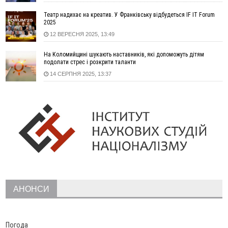
19:34
В міському озері Франківська втопився чоловік
Театр надихає на креатив. У Франківську відбудеться IF IT Forum
18:45
Є висока потреба у кількох групах крові: прикарпатців
2025
просять у серпні ставати донорами
12 ВЕРЕСНЯ 2025, 13:49
18:07
У Франківську звільнили водія маршрутки, який зневажив і
образив матір загиблого воїна
На Коломийщині шукають наставників, які допоможуть дітям
17:40
У горах на Прикарпатті з водоспаду впала жінка і загинула
подолати стрес і розкрити таланти
17:04
Пільгова іпотека без обмежень: blago розширює участь ЖК
14 СЕРПНЯ 2025, 13:37
SKYGARDEN у програмі «єОселя»
16:24
Калуський проєкт «КО-ХАТИ. Море питань» представить
Україну на архітектурній виставці у Венеції
15:35
Що посіяти у серпні? Поради для щедрого
ВІДЕО
осіннього врожаю
15:03
У Коломиї до 10 серпня частково обмежуватимуть рух
через нанесення розмітки
14:42
СБУ повідомила про нову тактику ФСБ: фейкові побачення
для замахів на військових
АНОНСИ
14:11
На Прикарпатті з початку року сталося майже 1,4 тисячі
пожеж в екосистемах: є загиблі та травмовані
13:24
У Сумах через нічний удар російських КАБів загинули дві
дитини та літня жінка
Погода