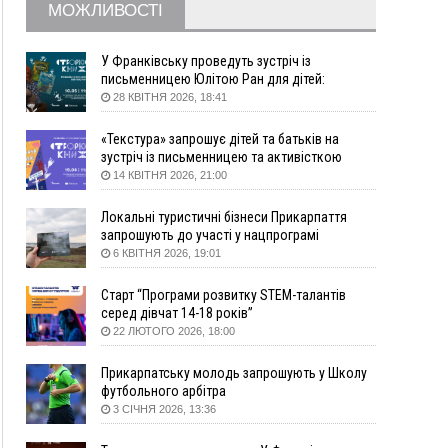
МОЖЛИВОСТІ
09:22
АМКУ розпочав справу проти Гвіздецької
селищної ради через різні ставки земельного
податку
У Франківську проведуть зустріч із
письменницею Юлітою Ран для дітей:
08:54
Синоптики попереджають про значний дощ на
говоритимуть про серію книг про Мавку
28 КВІТНЯ 2026, 18:41
Прикарпатті до кінця п'ятниці
08:45
Нафтогазову площу на межі Прикарпаття та
«Текстура» запрошує дітей та батьків на
Львівщини повторно виставили на аукціон за
зустріч із письменницею та активісткою
830 млн
Анною Повх
14 КВІТНЯ 2026, 21:00
06 Серпня
Локальні туристичні бізнеси Прикарпаття
18:46
У Польщі невідомі скоїли наругу над
ФОТО
запрошують до участі у нацпрограмі
могилою УПА
«Подорож до себе»
6 КВІТНЯ 2026, 19:01
17:45
Сили оборони уразила Ярославський НПЗ та
Старт “Програми розвитку STEM-талантів
кораблі берегової охорони фсб у Керчі
серед дівчат 14-18 років”
17:17
Скарби Музею писанкового розпису
ВІДЕО
22 ЛЮТОГО 2026, 18:00
побачать далеко за межами Коломиї
16:42
Поблизу Франківська п'яний на Chevrolet
Прикарпатську молодь запрошують у Школу
втікав від поліції
футбольного арбітра
3 СІЧНЯ 2026, 13:36
16:27
На Прикарпатті триває декларування
вогнепальної зброї: уже зареєстровано 282