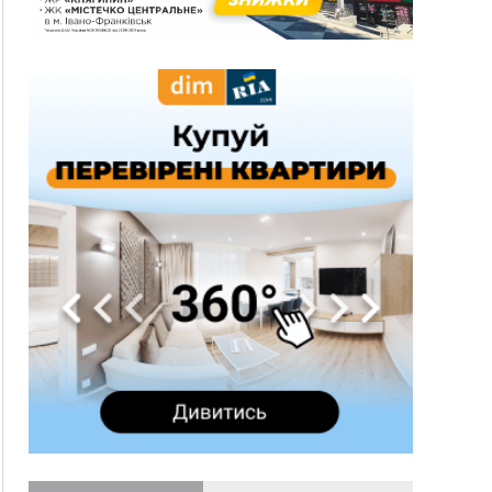
13:54
5 «тихих» хвороб, які виявляє профілактичне
обстеження
13:30
На Надрічній тривають останні
ФОТО
приготування до нового руху
12:57
У Франківську зафіксували найбільшу спеку за
всю історію спостережень
12:24
Лікування наркоманії Київ: чому важливо
розпочати терапію якомога раніше
12:00
Франківця, який у Косові викрав за магазину
понад 640 тисяч гривень у валюті, засудили до
5 років
11:50
Податкова передасть в Міноборони для
"Оберегу" дані про чоловіків 18–60 років
11:20
Водійка, яку на Сухомлинського побив інший
керманич, відмовилася від обвинувачення —
справу закрили
10:45
У Франківську, Коломиї, Долині та Яремче 6
серпня зафіксували рекордну спеку
10:02
Змушував надсилати інтимні фото: на
Прикарпатті затримали підозрюваного у
розбещенні малолітньої