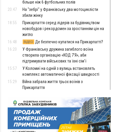
більше ніж 6 футбольних полів
20:47
На "зебрі" у Франківську два мотоциклісти
збили жінку
18:55
Прикарпаття серед лідерів за будівництвом
новобудов і рекордсмен за зростанням цін на
житло
16:48
Де безпечно купатися на Прикарпатті?
ВІДЕО
16:20
У Франківську дружина загиблого воїна
створила організацію «КОД 7'Я», аби
підтримувати військових та їхні сім'ї
15:57
У Коломиї на одній з вулиць встановлять
комплекс автоматичної фіксації швидкості
15:29
Війна забрала життя трьох воїнів з
Прикарпаття
15:00
На Закарпатті викрили масштабну схему
незаконного виключення
військовозобов’язаних з обліку
14:31
«Багато питань буде знято». На громадських
слуханнях в Яремче обговорили, як вирішити
питання джипінгу в Карпатах