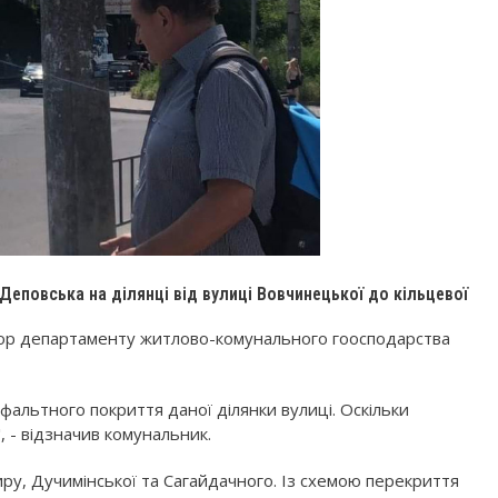
 Деповська на ділянці від вулиці Вовчинецької до кільцевої
ктор департаменту житлово-комунального гоосподарства
фальтного покриття даної ділянки вулиці. Оскільки
, - відзначив комунальник.
ру, Дучимінської та Сагайдачного. Із схемою перекриття