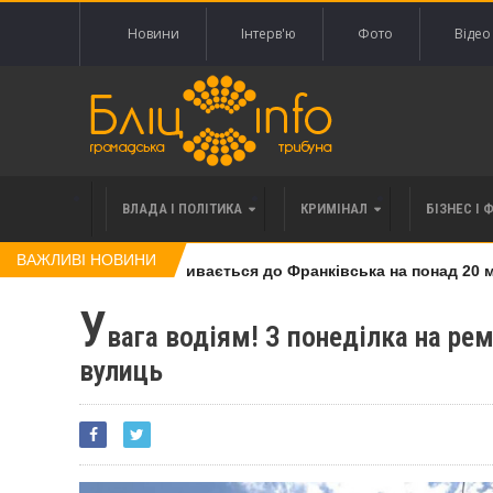
Новини
Інтерв'ю
Фото
Відео
ВЛАДА І ПОЛІТИКА
КРИМІНАЛ
БІЗНЕС І 
ВАЖЛИВІ НОВИНИ
оги за 120 тисяч позивається до Франківська на понад 20 млн
У
вага водіям! З понеділка на ре
вулиць