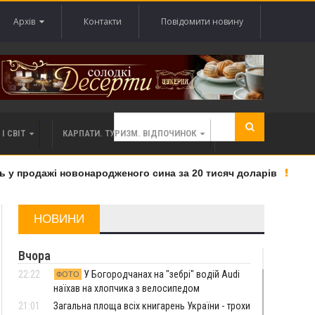
Архів
Контакти
Повідомити новину
І СВІТ
КАРПАТИ. ТУРИЗМ. ВІДПОЧИНОК
 продажі новонародженого сина за 20 тисяч доларів
Де
НОВИНИ
Вчора
22:22
У Богородчанах на "зебрі" водій Audi
ФОТО
наїхав на хлопчика з велосипедом
21:01
Загальна площа всіх книгарень України - трохи