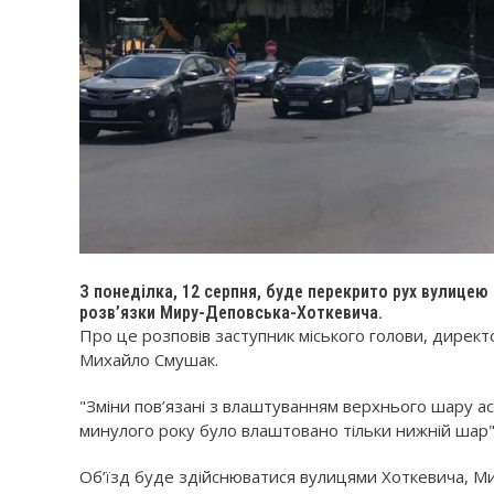
З понеділка, 12 серпня, буде перекрито рух вулицею
розв’язки Миру-Деповська-Хоткевича.
Про це розповів заступник міського голови, дире
Михайло Смушак.
"Зміни пов’язані з влаштуванням верхнього шару ас
минулого року було влаштовано тільки нижній шар"
Об’їзд буде здійснюватися вулицями Хоткевича, Ми