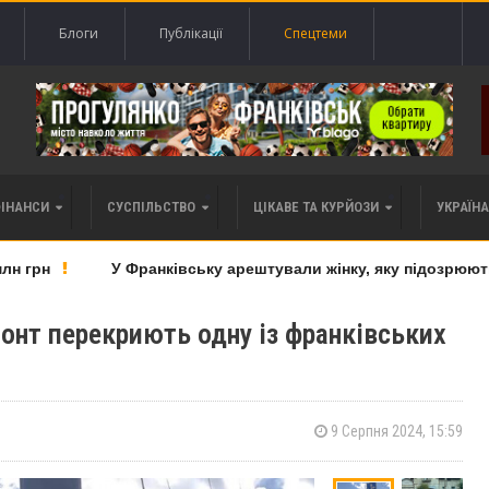
Блоги
Публікації
Спецтеми
ФІНАНСИ
СУСПІЛЬСТВО
ЦІКАВЕ ТА КУРЙОЗИ
УКРАЇНА 
 грн
У Франківську арештували жінку, яку підозрюють у
монт перекриють одну із франківських
9 Серпня 2024, 15:59