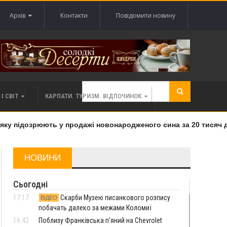
Архів
Контакти
Повідомити новину
І СВІТ
КАРПАТИ. ТУРИЗМ. ВІДПОЧИНОК
у підозрюють у продажі новонародженого сина за 20 тисяч дол
НОВИНИ
Сьогодні
17:17
Скарби Музею писанкового розпису
ВІДЕО
побачать далеко за межами Коломиї
16:42
Поблизу Франківська п'яний на Chevrolet