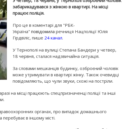
У четвер, 18 червня, у Тернополі озброєний чоловік
забарикадувався з жінкою в квартирі. На місці
працює поліція.
Про це в коментарі для "РБК-
Україна"
повідомила
речниця Нацполіції Юлія
Гірдвіліс, пише
24 канал
.
У Тернополі на вулиці Степана Бандери у четвер,
18 червня, сталася надзвичайна ситуація.
За словами мешканців будинку, озброєний чоловік
може утримувати в квартирі жінку. Також очевидці
повідомляють, що чули звуки, схожі на постріли.
аразі на місці працюють спецпризначенці поліції та інші
ни.
у правоохоронних органах, про випадок домашнього
а перебуває в іншому місті.