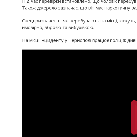
Під час перевірки встановлено, що чоловік перебув
Також джерело зазначає, що він має наркотичну за
Спецпризначенці, які перебувають на місці, кажуть, 
ймовірно, зброєю та вибухівкою.
На місці інциденту у Тернополі працює поліція: диві