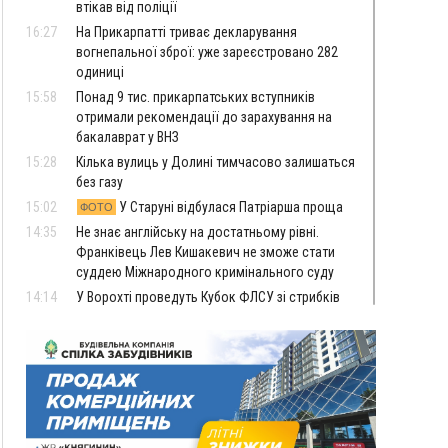
втікав від поліції
16:27
На Прикарпатті триває декларування
вогнепальної зброї: уже зареєстровано 282
одиниці
15:58
Понад 9 тис. прикарпатських вступників
отримали рекомендації до зарахування на
бакалаврат у ВНЗ
15:28
Кілька вулиць у Долині тимчасово залишаться
без газу
15:02
У Старуні відбулася Патріарша проща
ФОТО
14:35
Не знає англійську на достатньому рівні.
Франківець Лев Кишакевич не зможе стати
суддею Міжнародного кримінального суду
14:14
У Ворохті проведуть Кубок ФЛСУ зі стрибків
на лижах, пам'яті оборонця Богдана Бухонка
13:30
На Калущині розшукали чоловіка, який
ФОТО
три дні блукав у лісі
13:14
Боднар розповів про реакцію влади Польщі
на атаки на українців та про зміни після 23
серпня