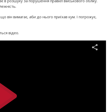
ає в розшуку за порушення правил військового обліку.
лежність.
що він вимагає, аби до нього приїхав кум. І погрожує,
ться відео.