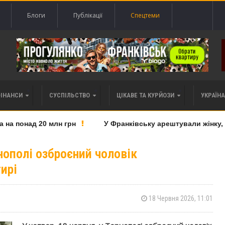
Блоги
Публікації
Спецтеми
ФІНАНСИ
СУСПІЛЬСТВО
ЦІКАВЕ ТА КУРЙОЗИ
УКРАЇНА 
 понад 20 млн грн
У Франківську арештували жінку, як
нополі озброєний чоловік
ирі
18 Червня 2026, 11:01