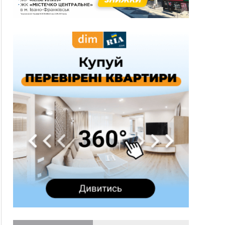
12:31
"Едельвейси" щемливо привітали рідну
ВІДЕО
Коломию з Днем міста
11:55
Вчора у Франківську, Коломиї, Долині та
Яремче зафіксували рекордну спеку
11:45
У Надвірній п'яна жінка побила малолітнього
хлопчика: суд призначив штраф і 30 тисяч
компенсації
11:17
У басейні Дністра встановилася гідрологічна
посуха - рівні води наблизилися до найнижчих
показників
11:09
У Бурштині поблизу АЗС сталася масова бійка,
поліція з'ясовує обставини
10:30
ФОП із Житомира після купівлі права
вимоги за 120 тисяч позивається до
Франківська на понад 20 млн грн
08:52
У горах біля Осмолоди за допомогою БПЛА
розшукали двох жінок, які заблукали під час
збирання ягід
Вчора
19:52
У Франківську вперше прооперували немовля