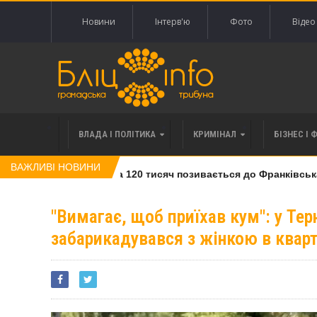
Новини
Інтерв'ю
Фото
Відео
ВЛАДА І ПОЛІТИКА
КРИМІНАЛ
БІЗНЕС І 
ВАЖЛИВІ НОВИНИ
івлі права вимоги за 120 тисяч позивається до Франківська на
"Вимагає, щоб приїхав кум": у Тер
забарикадувався з жінкою в кварт