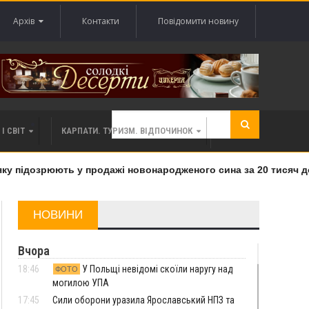
Архів
Контакти
Повідомити новину
І СВІТ
КАРПАТИ. ТУРИЗМ. ВІДПОЧИНОК
у підозрюють у продажі новонародженого сина за 20 тисяч дол
НОВИНИ
Вчора
18:46
У Польщі невідомі скоїли наругу над
ФОТО
могилою УПА
17:45
Сили оборони уразила Ярославський НПЗ та