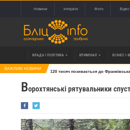
Новини
Інтерв'ю
Фото
Відео
ВЛАДА І ПОЛІТИКА
КРИМІНАЛ
БІЗНЕС І 
ВАЖЛИВІ НОВИНИ
івлі права вимоги за 120 тисяч позивається до Франківська на
В
орохтянські рятувальники спуст