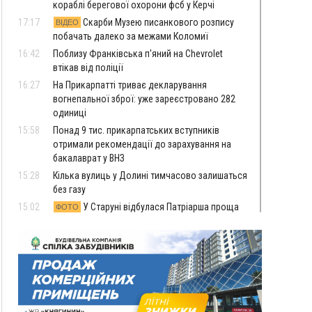
кораблі берегової охорони фсб у Керчі
17:17
Скарби Музею писанкового розпису
ВІДЕО
побачать далеко за межами Коломиї
16:42
Поблизу Франківська п'яний на Chevrolet
втікав від поліції
16:27
На Прикарпатті триває декларування
вогнепальної зброї: уже зареєстровано 282
одиниці
15:58
Понад 9 тис. прикарпатських вступників
отримали рекомендації до зарахування на
бакалаврат у ВНЗ
15:28
Кілька вулиць у Долині тимчасово залишаться
без газу
15:02
У Старуні відбулася Патріарша проща
ФОТО
14:35
Не знає англійську на достатньому рівні.
Франківець Лев Кишакевич не зможе стати
суддею Міжнародного кримінального суду
14:14
У Ворохті проведуть Кубок ФЛСУ зі стрибків
на лижах, пам'яті оборонця Богдана Бухонка
13:30
На Калущині розшукали чоловіка, який
ФОТО