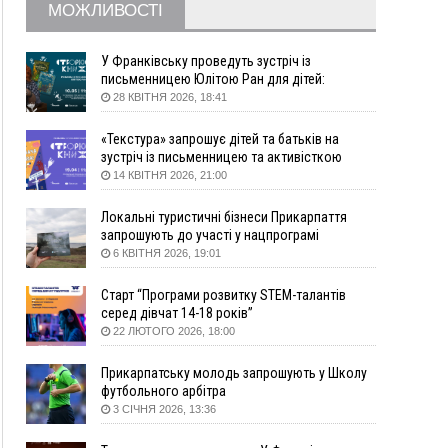
МОЖЛИВОСТІ
збирання ягід
05 Серпня
У Франківську проведуть зустріч із
19:52
У Франківську вперше прооперували немовля
письменницею Юлітою Ран для дітей:
говоритимуть про серію книг про Мавку
без відкритої операції
28 КВІТНЯ 2026, 18:41
18:42
На лінії зіткнення загинув керівник
«Текстура» запрошує дітей та батьків на
пошукового загону "Плацдарм" Олексій Юков
зустріч із письменницею та активісткою
18:11
СБС за дві доби уразили 13 енергооб'єктів на
Анною Повх
14 КВІТНЯ 2026, 21:00
окупованих територіях
17:20
Українці подали рекордну кількість заяв до
Локальні туристичні бізнеси Прикарпаття
університетів. Які спеціальності обирають
запрошують до участі у нацпрограмі
«Подорож до себе»
6 КВІТНЯ 2026, 19:01
16:43
Зарплати на Прикарпатті за місяць зросли на
10%, але до середньої по Україні ще далеко
Старт “Програми розвитку STEM-талантів
16:14
Франківець, який стріляв біля АЗС, вийшов під
серед дівчат 14-18 років”
заставу та був повторно затриманий
22 ЛЮТОГО 2026, 18:00
15:54
Прикарпатець прийшов у Пенсійний та заявив
поліції про гранату, бо йому не нарахували
Прикарпатську молодь запрошують у Школу
пенсію
футбольного арбітра
3 СІЧНЯ 2026, 13:36
14:59
У Болгарії затримали прикарпатця, який
виготовляв наркотики для міжнародного