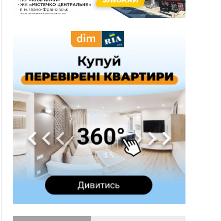
три дні блукав у лісі
13:14
Боднар розповів про реакцію влади Польщі
на атаки на українців та про зміни після 23
серпня
12:31
"Едельвейси" щемливо привітали рідну
ВІДЕО
Коломию з Днем міста
11:55
Вчора у Франківську, Коломиї, Долині та
Яремче зафіксували рекордну спеку
11:45
У Надвірній п'яна жінка побила малолітнього
хлопчика: суд призначив штраф і 30 тисяч
компенсації
11:17
У басейні Дністра встановилася гідрологічна
посуха - рівні води наблизилися до найнижчих
показників
11:09
У Бурштині поблизу АЗС сталася масова бійка,
поліція з'ясовує обставини
10:30
ФОП із Житомира після купівлі права
вимоги за 120 тисяч позивається до
Франківська на понад 20 млн грн
08:52
У горах біля Осмолоди за допомогою БПЛА
розшукали двох жінок, які заблукали під час