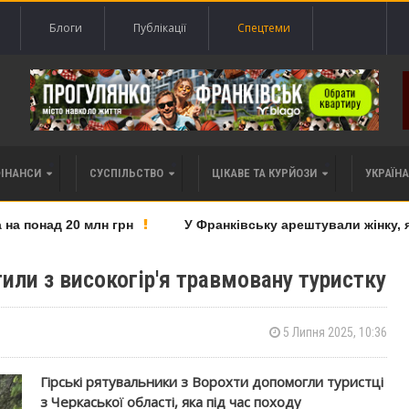
Блоги
Публікації
Спецтеми
ФІНАНСИ
СУСПІЛЬСТВО
ЦІКАВЕ ТА КУРЙОЗИ
УКРАЇНА 
 понад 20 млн грн
У Франківську арештували жінку, як
или з високогір'я травмовану туристку
5 Липня 2025, 10:36
Гірські рятувальники з Ворохти допомогли туристці
з Черкаської області, яка під час походу