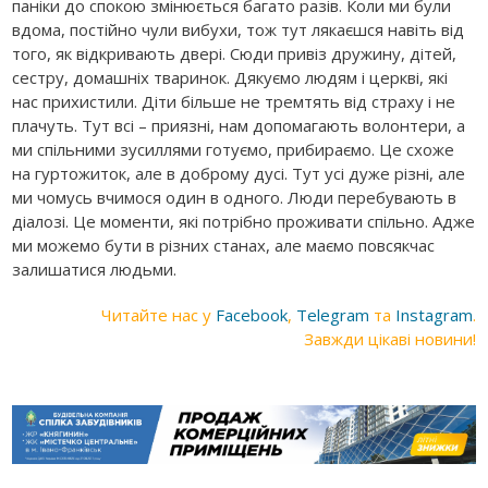
паніки до спокою змінюється багато разів. Коли ми були
вдома, постійно чули вибухи, тож тут лякаєшся навіть від
того, як відкривають двері. Сюди привіз дружину, дітей,
сестру, домашніх тваринок. Дякуємо людям і церкві, які
нас прихистили. Діти більше не тремтять від страху і не
плачуть. Тут всі – приязні, нам допомагають волонтери, а
ми спільними зусиллями готуємо, прибираємо. Це схоже
на гуртожиток, але в доброму дусі. Тут усі дуже різні, але
ми чомусь вчимося один в одного. Люди перебувають в
діалозі. Це моменти, які потрібно проживати спільно. Адже
ми можемо бути в різних станах, але маємо повсякчас
залишатися людьми.
Читайте нас у
Facebook
,
Telegram
та
Instagram
.
Завжди цікаві новини!