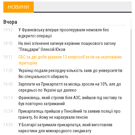
НОВИНИ
Вчора
19:52
У Франківську вперше прооперували немовля без
відкритої операції
18:42
На лінії зіткнення загинув керівник пошукового загону
"Плацдарм" Олексій Юков
18:11
СБС за дві доби уразили 13 енергооб'єктів на окупованих
територіях
17:20
Українці подали рекордну кількість заяв до університетів.
Які спеціальності обирають
16:43
Зарплати на Прикарпатті за місяць зросли на 10%, але до
середньої по Україні ще далеко
16:14
Франківець, який стріляв біля АЗС, вийшов під заставу та
був повторно затриманий
15:54
Прикарпатець прийшов у Пенсійний та заявив поліції про
гранату, бо йому не нарахували пенсію
14:59
У Болгарії затримали прикарпатця, який виготовляв
наркотики для міжнародного синдикату