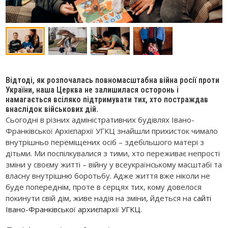
Відтоді, як розпочалась повномасштабна війна росії проти
України, наша Церква не залишилася осторонь і
намагається всіляко підтримувати тих, хто постраждав
внаслідок військових дій.
Сьогодні в різних адміністративних будівлях Івано-
Франківської Архієпархії УГКЦ знайшли прихисток чимало
внутрішньо переміщених осіб – здебільшого матері з
дітьми. Ми поспілкувалися з тими, хто переживає непрості
зміни у своєму житті – війну у всеукраїнському масштабі та
власну внутрішню боротьбу. Адже життя вже ніколи не
буде попереднім, проте в серцях тих, кому довелося
покинути свій дім, живе надія на зміни, йдеться на
сайті
Івано-Франківської архиєпархії УГКЦ
.