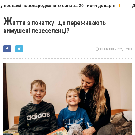
 продажі новонародженого сина за 20 тисяч доларів
Деп
Ж
иття з початку: що переживають
вимушені переселенці?
18 Квітня 2022, 07:00