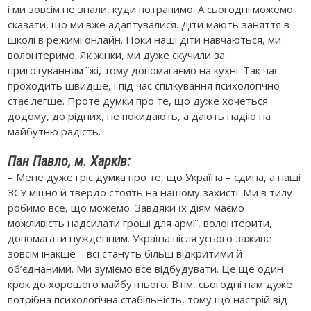
і ми зовсім не знали, куди потрапимо. А сьогодні можемо
сказати, що ми вже адаптувалися. Діти мають заняття в
школі в режимі онлайн. Поки наші діти навчаються, ми
волонтеримо. Як жінки, ми дуже скучили за
приготуванням їжі, тому допомагаємо на кухні. Так час
проходить швидше, і під час спілкування психологічно
стає легше. Проте думки про те, що дуже хочеться
додому, до рідних, не покидають, а дають надію на
майбутню радість.
Пан Павло, м. Харків:
– Мене дуже гріє думка про те, що Україна – єдина, а наші
ЗСУ міцно й твердо стоять на нашому захисті. Ми в тилу
робимо все, що можемо. Завдяки їх діям маємо
можливість надсилати гроші для армії, волонтерити,
допомагати нужденним. Україна після усього заживе
зовсім інакше – всі стануть більш відкритими й
об’єднаними. Ми зуміємо все відбудувати. Це ще один
крок до хорошого майбутнього. Втім, сьогодні нам дуже
потрібна психологічна стабільність, тому що настрій від