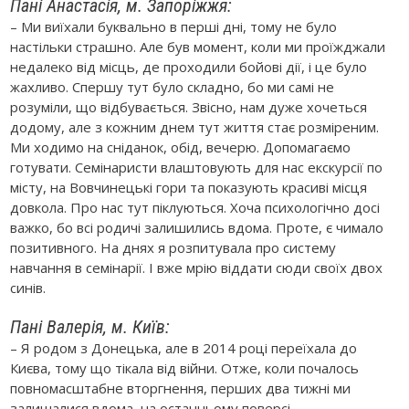
Пані Анастасія, м. Запоріжжя:
– Ми виїхали буквально в перші дні, тому не було
настільки страшно. Але був момент, коли ми проїжджали
недалеко від місць, де проходили бойові дії, і це було
жахливо. Спершу тут було складно, бо ми самі не
розуміли, що відбувається. Звісно, нам дуже хочеться
додому, але з кожним днем тут життя стає розміреним.
Ми ходимо на сніданок, обід, вечерю. Допомагаємо
готувати. Семінаристи влаштовують для нас екскурсії по
місту, на Вовчинецькі гори та показують красиві місця
довкола. Про нас тут піклуються. Хоча психологічно досі
важко, бо всі родичі залишились вдома. Проте, є чимало
позитивного. На днях я розпитувала про систему
навчання в семінарії. І вже мрію віддати сюди своїх двох
синів.
Пані Валерія, м. Київ:
– Я родом з Донецька, але в 2014 році переїхала до
Києва, тому що тікала від війни. Отже, коли почалось
повномасштабне вторгнення, перших два тижні ми
залишалися вдома, на останньому поверсі