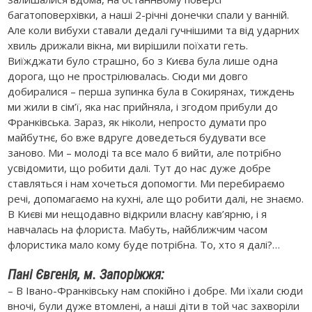
багатоповерхівки, а наші 2-річні донечки спали у ванній.
Але коли вибухи ставали дедалі гучнішими та від ударних
хвиль дрижали вікна, ми вирішили поїхати геть.
Виїжджати було страшно, бо з Києва була лише одна
дорога, що не прострілювалась. Сюди ми довго
добиралися – перша зупинка була в Сокирянах, тиждень
ми жили в сім’ї, яка нас прийняла, і згодом прибули до
Франківська. Зараз, як ніколи, непросто думати про
майбутнє, бо вже вдруге доведеться будувати все
заново. Ми – молоді та все мало б вийти, але потрібно
усвідомити, що робити далі. Тут до нас дуже добре
ставляться і нам хочеться допомогти. Ми перебираємо
речі, допомагаємо на кухні, але що робити далі, не знаємо.
В Києві ми нещодавно відкрили власну кав’ярню, і я
навчалась на флориста. Мабуть, найближчим часом
флористика мало кому буде потрібна. То, хто я далі?…
Пані Євгенія, м. Запоріжжя:
– В Івано-Франківську нам спокійно і добре. Ми їхали сюди
вночі, були дуже втомлені, а наші діти в той час захворіли