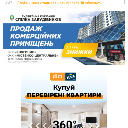
14:47
Стефанішина отримала нову підозру. Їй обирають
запобіжний захід
14:02
«Пілот з Лондона» видурив у жительки Коломийщини
майже 64 тисячі гривень
13:13
У четвер на Прикарпатті очікується сильна спека до 39°
13:00
На Снятинщині спіймали чоловіка, який зливав з цистерни
у полі невідому речовину
12:29
У МОЗ змінили підхід до госпіталізації та оновили правила
роботи стаціонарів
12:07
На межі Прикарпаття і Тернопільщини невідомі засипали
русло Золотої Липи та облаштували переправу
11:44
У Франківську та Яремче зафіксували нові температурні
рекорди
11:17
Росія вдарила по Харкову "Бандероллю": є постраждалі,
пошкоджено цивільне підприємство
10:54
Верховний суд повернув державі 1,5 га лісу із трьома
ставками в Івано-Франківській громаді
10:10
На Каскаді замість веж планують зробити сквер з
дитмайданчиком
09:31
На Верховинщині під час пожежі будинку травмувалась