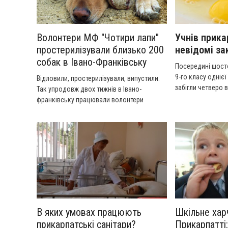
Волонтери МФ "Чотири лапи"
Учнів прика
простерилізували близько 200
невідомі з
собак в Івано-Франківську
Посередині шост
9-го класу однієї
Відловили, простерилізували, випустили.
забігли четверо в
Так упродовж двох тижнів в Івано-
курячими яйцями
франківську працювали волонтери
міжнародного фонду "Чотири лапи".
Детальніше у сюжеті "24 канал".
В яких умовах працюють
Шкільне хар
прикарпатські санітари?
Прикарпатті: