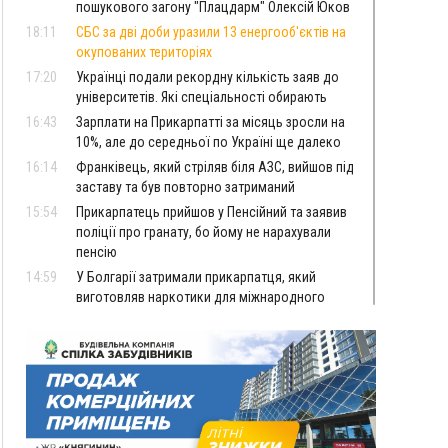
пошукового загону "Плацдарм" Олексій Юков
18:11
СБС за дві доби уразили 13 енергооб'єктів на
окупованих територіях
17:20
Українці подали рекордну кількість заяв до
університетів. Які спеціальності обирають
16:43
Зарплати на Прикарпатті за місяць зросли на
10%, але до середньої по Україні ще далеко
16:14
Франківець, який стріляв біля АЗС, вийшов під
заставу та був повторно затриманий
15:54
Прикарпатець прийшов у Пенсійний та заявив
поліції про гранату, бо йому не нарахували
пенсію
14:59
У Болгарії затримали прикарпатця, який
виготовляв наркотики для міжнародного
синдикату
14:47
Стефанішина отримала нову підозру. Їй
обирають запобіжний захід
14:02
«Пілот з Лондона» видурив у жительки
Коломийщини майже 64 тисячі гривень
13:13
У четвер на Прикарпатті очікується сильна