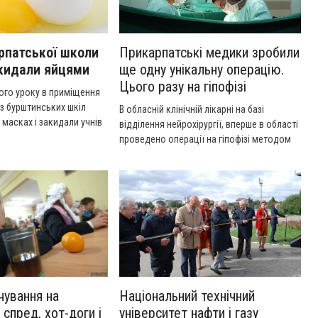
рпатської школи
Прикарпатські медики зробили
акидали яйцями
ще одну унікальну операцію.
Цього разу на гіпофізі
ого уроку в приміщення
 з бурштинських шкіл
В обласній клінічній лікарні на базі
 масках і закидали учнів
відділення нейрохірургії, вперше в області
.
проведено операції на гіпофізі методом
ендоскопічного ендоназально-
трансетмоїдального видалення аденоми
гіпофізу.
чування на
Національний технічний
 спред, хот-доги і
університет нафти і газу