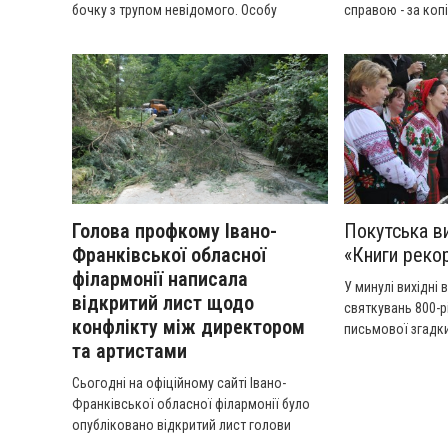
бочку з трупом невідомого. Особу
справою - за коп
чоловіка 40-50 років встановлюють.
домашню роботу.
домогосподарств
перевірка з Києва
Детальніше у сюже
Голова профкому Івано-
Покутська в
Франківської обласної
«Книги рекор
філармонії написала
У минулі вихідні 
відкритий лист щодо
святкувань 800-р
конфлікту між директором
письмової згадки
та артистами
обласний відкри
аматорського ми
Сьогодні на офіційному сайті Івано-
джерела».
Франківської обласної філармонії було
опубліковано відкритий лист голови
профкому Золотової Олександри