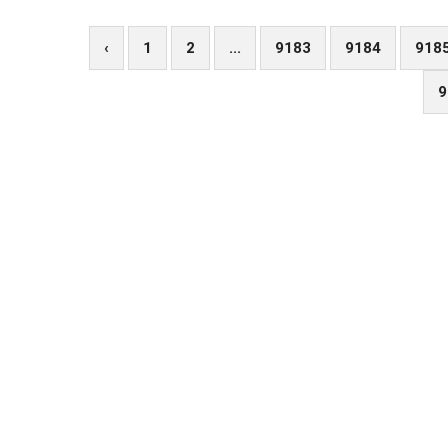
Йосипівни щодо конфлікту між
директором філармонії та групою артистів
‹
1
2
...
9183
9184
918
симфонічного оркестру. Нижче ми
публікуємо повний текст відкритиого
9
листа.