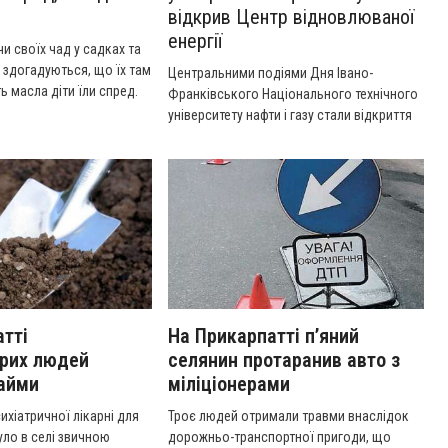
відкрив Центр відновлюваної
енергії
и своїх чад у садках та
е здогадуються, що їх там
Центральними подіями Дня Івано-
ь масла діти їли спред.
Франківського Національного технічного
сполох, слідчі шукають
університету нафти і газу стали відкриття
Центру відновлюваної енергії та
присвоєння Почесного звання професора.
тті
На Прикарпатті п’яний
орих людей
селянин протаранив авто з
найми
міліціонерами
ихіатричної лікарні для
Троє людей отримали травми внаслідок
уло в селі звичною
дорожньо-транспортної пригоди, що