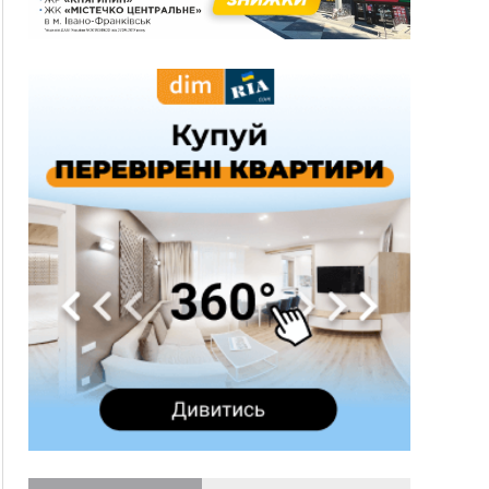
спека до 39°
13:00
На Снятинщині спіймали чоловіка, який зливав
з цистерни у полі невідому речовину
12:29
У МОЗ змінили підхід до госпіталізації та
оновили правила роботи стаціонарів
12:07
На межі Прикарпаття і Тернопільщини невідомі
засипали русло Золотої Липи та облаштували
переправу
11:44
У Франківську та Яремче зафіксували нові
температурні рекорди
11:17
Росія вдарила по Харкову "Бандероллю": є
постраждалі, пошкоджено цивільне
підприємство
10:54
Верховний суд повернув державі 1,5 га лісу із
трьома ставками в Івано-Франківській
громаді
10:10
На Каскаді замість веж планують зробити
сквер з дитмайданчиком
09:31
На Верховинщині під час пожежі будинку
травмувалась жінка