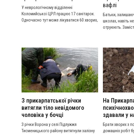
вафлі
У неврологічному відділенні
Коломийської ЦРЛ працює 17 санітарок.
Батьки, залишаюч
Одночасно тут може лікуватися 60 хворих,
школах, навіть н
тож одна санітарка доглядає чималу
отруюють. Заміст
кількість осіб. До її обов’язків належить
Батьки б’ють на 
вологе прибирання двічі на день, один раз
винних.
на тиждень – генеральне прибирання в
палатах, а ще – мити, перевдягати хворих,
міняти білизну, подавати підкладні судна,
допомагати медсестрі у зборі аналізів при
виконанні лікарських маніпуляцій.
З прикарпатської річки
На Прикарпа
витягли тіло невідомого
психічнохв
чоловіка у бочці
здавали у 
З річки Ворона у селі Підлужжя
Брати хворих з пс
Тисменицького району витягнули залізну
домашніх робіт б