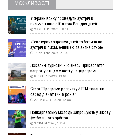
09:09
35 цимбалістів на Говерлі встановили
ВІДЕО
МОЖЛИВОСТІ
Рекорд України
08:37
На Прикарпатті за пів року трапилось понад
У Франківську проведуть зустріч із
100 ДТП через нетверезих водіїв
письменницею Юлітою Ран для дітей:
08:08
рф масовано атакувала Київ та область: 14
говоритимуть про серію книг про Мавку
28 КВІТНЯ 2026, 18:41
загиблих, десятки постраждалих і пожежі
(фото, відео)
«Текстура» запрошує дітей та батьків на
зустріч із письменницею та активісткою
04 Серпня
Анною Повх
14 КВІТНЯ 2026, 21:00
19:49
«Коли я обернувся, ворог уже був у нашій
траншеї»: командир з Надвірної на псевдо
Локальні туристичні бізнеси Прикарпаття
«Француз»
запрошують до участі у нацпрограмі
«Подорож до себе»
6 КВІТНЯ 2026, 19:01
19:34
В міському озері Франківська втопився
чоловік
Старт “Програми розвитку STEM-талантів
18:45
Є висока потреба у кількох групах крові:
серед дівчат 14-18 років”
прикарпатців просять у серпні ставати
22 ЛЮТОГО 2026, 18:00
донорами
18:07
У Франківську звільнили водія маршрутки,
Прикарпатську молодь запрошують у Школу
який зневажив і образив матір загиблого воїна
футбольного арбітра
3 СІЧНЯ 2026, 13:36
17:40
У горах на Прикарпатті з водоспаду впала
жінка і загинула