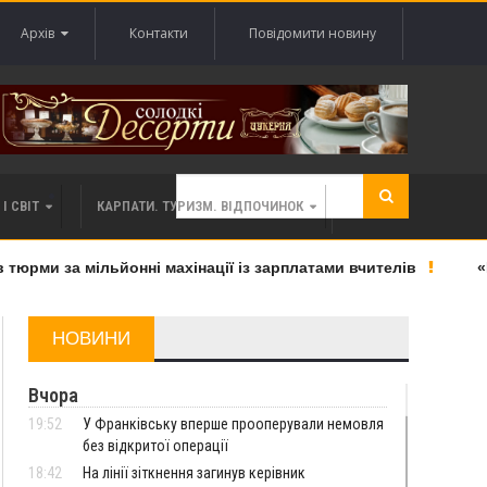
Архів
Контакти
Повідомити новину
І СВІТ
КАРПАТИ. ТУРИЗМ. ВІДПОЧИНОК
ми за мільйонні махінації із зарплатами вчителів
«Вел
НОВИНИ
Вчора
19:52
У Франківську вперше прооперували немовля
без відкритої операції
18:42
На лінії зіткнення загинув керівник