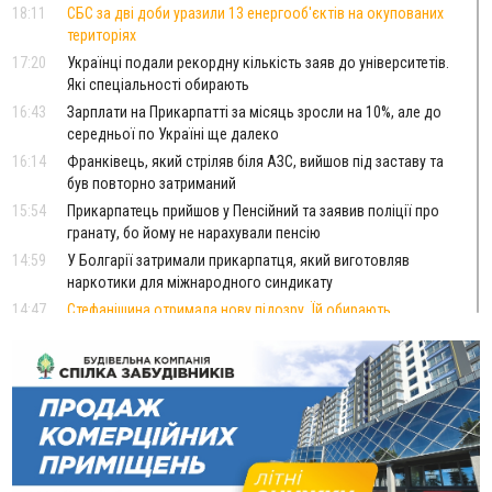
18:11
СБС за дві доби уразили 13 енергооб'єктів на окупованих
територіях
17:20
Українці подали рекордну кількість заяв до університетів.
Які спеціальності обирають
16:43
Зарплати на Прикарпатті за місяць зросли на 10%, але до
середньої по Україні ще далеко
16:14
Франківець, який стріляв біля АЗС, вийшов під заставу та
був повторно затриманий
15:54
Прикарпатець прийшов у Пенсійний та заявив поліції про
гранату, бо йому не нарахували пенсію
14:59
У Болгарії затримали прикарпатця, який виготовляв
наркотики для міжнародного синдикату
14:47
Стефанішина отримала нову підозру. Їй обирають
запобіжний захід
14:02
«Пілот з Лондона» видурив у жительки Коломийщини
майже 64 тисячі гривень
13:13
У четвер на Прикарпатті очікується сильна спека до 39°
13:00
На Снятинщині спіймали чоловіка, який зливав з цистерни
у полі невідому речовину
12:29
У МОЗ змінили підхід до госпіталізації та оновили правила