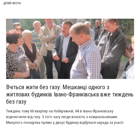
дітей міста.
Вчіться жити без газу: Мешканці одного з
житлових будинків Івано-Франківська вже тиждень
без газу
Тиждень тому 60 квартир на Набережній, 4А в Івано-Франківську
відключили від газу. З того часу люди воюють з комунальниками.
Минулого понеділка прямо у дворі будинку відбулася нарада за участі
мешканців. Як не дивно, на неї прийшли далеко не перші особи міста і
причетних до того підприємств. А й справді, що їм там робити – це ж не