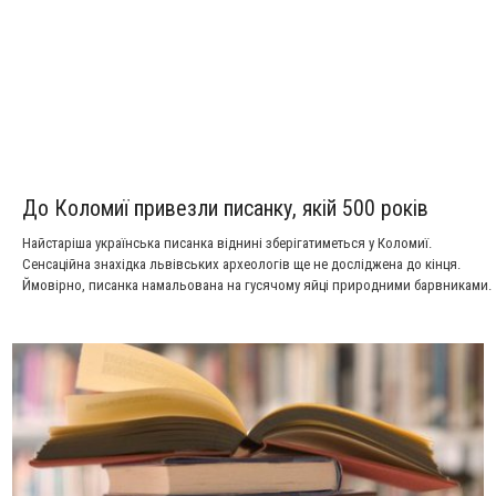
До Коломиї привезли писанку, якій 500 років
Найстаріша українська писанка віднині зберігатиметься у Коломиї.
Сенсаційна знахідка львівських археологів ще не досліджена до кінця.
Ймовірно, писанка намальована на гусячому яйці природними барвниками.
Детальніше у сюжеті НТК.