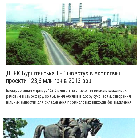
урочисте відкриття чергового пам’ятника?
ДТЕК Бурштинська ТЕС інвестує в екологічні
проекти 123,6 млн грн в 2013 році
Електростанція спрямує 123,6 млнгрн на зниження викидів шкідливих
речовин в атмосферу, збільшення обсягів відбору сухої золи, створення
вільних ємностей для складування промислових відходів без виділення
додаткових ділянок землі, мініміза­цію негативного впливу на водні
ресурси.