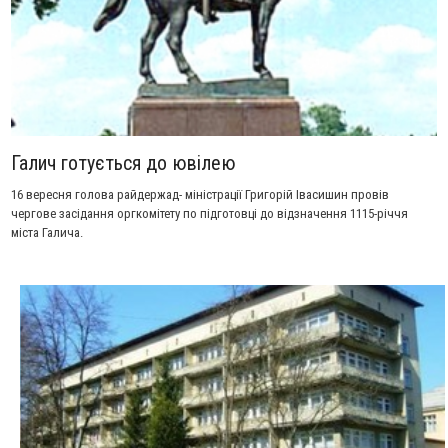
Галич готується до ювілею
16 вересня го­лова райдержад- міністрації Гри­горій Івасишин провів
чергове засідання оргко­мітету по підго­товці до відзна­чення 1115-річчя
міста Галича.