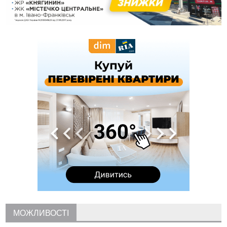
роботи стаціонарів
12:07
На межі Прикарпаття і Тернопільщини невідомі засипали
русло Золотої Липи та облаштували переправу
11:44
У Франківську та Яремче зафіксували нові температурні
рекорди
11:17
Росія вдарила по Харкову "Бандероллю": є постраждалі,
пошкоджено цивільне підприємство
10:54
Верховний суд повернув державі 1,5 га лісу із трьома
ставками в Івано-Франківській громаді
10:10
На Каскаді замість веж планують зробити сквер з
дитмайданчиком
09:31
На Верховинщині під час пожежі будинку травмувалась
жінка
09:09
35 цимбалістів на Говерлі встановили Рекорд
ВІДЕО
України
08:37
На Прикарпатті за пів року трапилось понад 100 ДТП через
нетверезих водіїв
08:08
рф масовано атакувала Київ та область: 14 загиблих,
десятки постраждалих і пожежі (фото, відео)
МОЖЛИВОСТІ