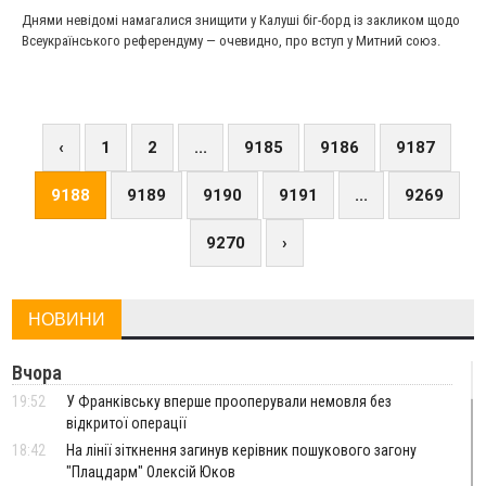
Днями невідомі намагалися знищити у Калуші біг-борд із закликом щодо
Всеукраїнського референдуму — очевидно, про вступ у Митний союз.
‹
1
2
...
9185
9186
9187
9188
9189
9190
9191
...
9269
9270
›
НОВИНИ
Вчора
19:52
У Франківську вперше прооперували немовля без
відкритої операції
18:42
На лінії зіткнення загинув керівник пошукового загону
"Плацдарм" Олексій Юков