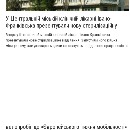
У Центральній міській клінічній лікарні Івано-
Франківська презентували нову стерилізаційну
Вчора у Центральній міській клінічній лікарні Івано-Франківська
презентували нове стерилізаційне відділення. Запустили його кілька
місяців тому, але уже зараз медики констатують - відділення працює якісно
і без жодних збоїв.
велопробіг до «Європейського тижня мобільності»