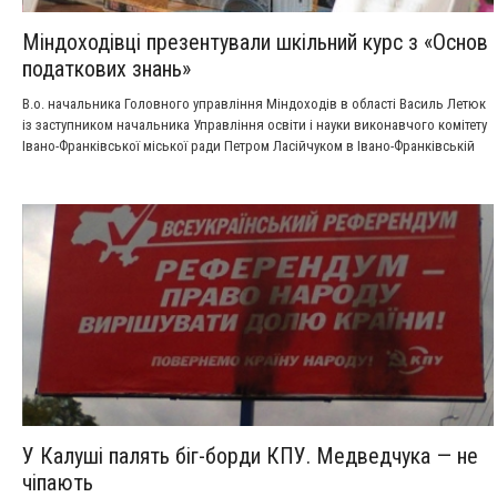
Міндоходівці презентували шкільний курс з «Основ
податкових знань»
В.о. начальника Головного управління Міндоходів в області Василь Летюк
із заступником начальника Управління освіти і науки виконавчого комітету
Івано-Франківської міської ради Петром Ласійчуком в Івано-Франківській
загальноосвітній школі № 22 презентували спеціальний навчальний курс
«Основи податкових знань» для учнів дев’ятих класів.
У Калуші палять біг-борди КПУ. Медведчука — не
чіпають