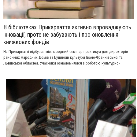
В бібліотеках Прикарпаття активно впроваджують
інновації, проте не забувають і про оновлення
книжкових фондів
На Прикарпатті відбувся міжнародний семінар-практикум для директорів
районних Народних Домів та Будинків культури Івано-Франківської та
Львівської областей. Учасники ознайомилися з роботою культурно-
мистецьких закладів області. Під час практичного семінару директори мали
змогу обмінятися досвідом роботи та методичними розробками,
ознайомитися з роботою творчих колективів.