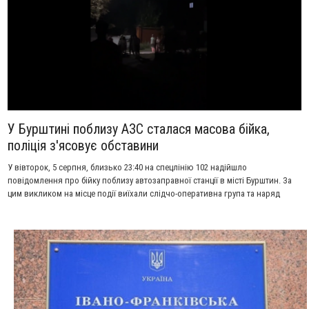
У Бурштині поблизу АЗС сталася масова бійка,
поліція з'ясовує обставини
У вівторок, 5 серпня, близько 23:40 на спецлінію 102 надійшло
повідомлення про бійку поблизу автозаправної станції в місті Бурштин. За
цим викликом на місце події виїхали слідчо-оперативна група та наряд
поліції.