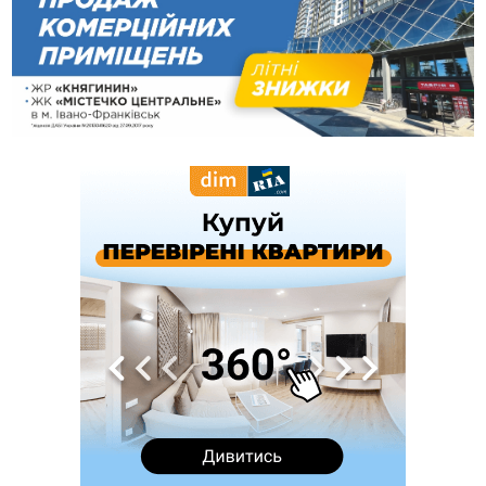
українців та про зміни після 23 серпня
12:31
"Едельвейси" щемливо привітали рідну Коломию з
ВІДЕО
Днем міста
11:55
Вчора у Франківську, Коломиї, Долині та Яремче
зафіксували рекордну спеку
11:45
У Надвірній п'яна жінка побила малолітнього хлопчика: суд
призначив штраф і 30 тисяч компенсації
11:17
У басейні Дністра встановилася гідрологічна посуха - рівні
води наблизилися до найнижчих показників
11:09
У Бурштині поблизу АЗС сталася масова бійка, поліція
з'ясовує обставини
10:30
ФОП із Житомира після купівлі права вимоги за 120
тисяч позивається до Франківська на понад 20 млн грн
08:52
У горах біля Осмолоди за допомогою БПЛА розшукали
двох жінок, які заблукали під час збирання ягід
05 Серпня
19:52
У Франківську вперше прооперували немовля без
відкритої операції
18:42
На лінії зіткнення загинув керівник пошукового загону
"Плацдарм" Олексій Юков