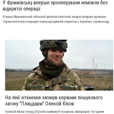
У Франківську вперше прооперували немовля без
відкритої операції
В Івано-Франківській обласній дитячій клінічній лікарні вперше провели
торакоскопічну операцію новонародженій пацієнтці з атрезією стравоходу.
На лінії зіткнення загинув керівник пошукового
загону "Плацдарм" Олексій Юков
Олексій Юков понад 20 років займався пошуком, евакуацією та гідним