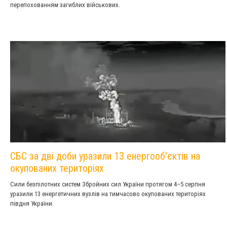
перепохованням загиблих військових.
СБС за дві доби уразили 13 енергооб'єктів на
окупованих територіях
Сили безпілотних систем Збройних сил України протягом 4–5 серпня
уразили 13 енергетичних вузлів на тимчасово окупованих територіях
півдня України.