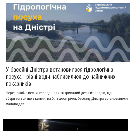
У басейні Дністра встановилася гідрологічна
посуха - рівні води наблизилися до найнижчих
показників
Через слабке весняне водопілля та тривалий дефіцит опадів, що
зберігається ще з квітня, на більшості річок басейну Дністра встановилося
маловоддя.