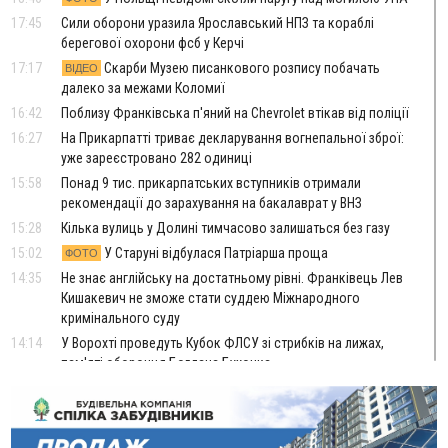
17:45
Сили оборони уразила Ярославський НПЗ та кораблі
берегової охорони фсб у Керчі
17:17
Скарби Музею писанкового розпису побачать
ВІДЕО
далеко за межами Коломиї
16:42
Поблизу Франківська п'яний на Chevrolet втікав від поліції
16:27
На Прикарпатті триває декларування вогнепальної зброї:
уже зареєстровано 282 одиниці
15:58
Понад 9 тис. прикарпатських вступників отримали
рекомендації до зарахування на бакалаврат у ВНЗ
15:28
Кілька вулиць у Долині тимчасово залишаться без газу
15:02
У Старуні відбулася Патріарша проща
ФОТО
14:35
Не знає англійську на достатньому рівні. Франківець Лев
Кишакевич не зможе стати суддею Міжнародного
кримінального суду
14:14
У Ворохті проведуть Кубок ФЛСУ зі стрибків на лижах,
пам'яті оборонця Богдана Бухонка
13:30
На Калущині розшукали чоловіка, який три дні
ФОТО
блукав у лісі
13:14
Боднар розповів про реакцію влади Польщі на атаки на