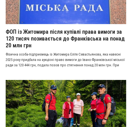
ФОП із Житомира після купівлі права вимоги за
120 тисяч позивається до Франківська на понад
20 млн грн
Фізична особа-підприємець із Житомира Еліте Севастьянова, яка навесні
2025 року придбала на аукціоні право вимоги до Івано-Франківської міської
ради за 120 444 грн, подала позов про стягнення понад 20 млн грн. При
цьому законність самого продажу права вимоги ще не має остаточного
судового рішення — її зараз переглядає Верховний Суд.