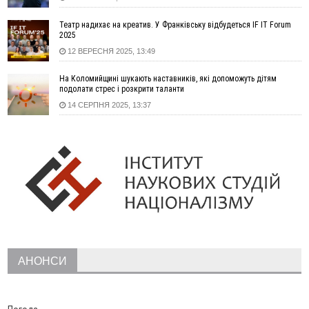
12:29
У МОЗ змінили підхід до госпіталізації та оновили правила
роботи стаціонарів
Театр надихає на креатив. У Франківську відбудеться IF IT Forum
12:07
На межі Прикарпаття і Тернопільщини невідомі засипали
2025
русло Золотої Липи та облаштували переправу
12 ВЕРЕСНЯ 2025, 13:49
11:44
У Франківську та Яремче зафіксували нові температурні
На Коломийщині шукають наставників, які допоможуть дітям
рекорди
подолати стрес і розкрити таланти
11:17
Росія вдарила по Харкову "Бандероллю": є постраждалі,
14 СЕРПНЯ 2025, 13:37
пошкоджено цивільне підприємство
10:54
Верховний суд повернув державі 1,5 га лісу із трьома
ставками в Івано-Франківській громаді
10:10
На Каскаді замість веж планують зробити сквер з
дитмайданчиком
09:31
На Верховинщині під час пожежі будинку травмувалась
жінка
09:09
35 цимбалістів на Говерлі встановили Рекорд
ВІДЕО
України
08:37
На Прикарпатті за пів року трапилось понад 100 ДТП через
АНОНСИ
нетверезих водіїв
08:08
рф масовано атакувала Київ та область: 14 загиблих,
десятки постраждалих і пожежі (фото, відео)