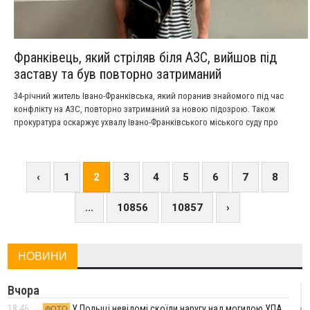
Франківець, який стріляв біля АЗС, вийшов під
заставу та був повторно затриманий
34-річний житель Івано-Франківська, який поранив знайомого під час
конфлікту на АЗС, повторно затриманий за новою підозрою. Також
прокуратура оскаржує ухвалу Івано-Франківського міського суду про
визначення застави як альтернативи триманню під вартою щодо нього.
‹
1
2
3
4
5
6
7
8
...
10856
10857
›
НОВИНИ
Вчора
18:46
У Польщі невідомі скоїли наругу над могилою УПА
ФОТО