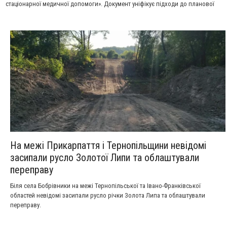
стаціонарної медичної допомоги». Документ уніфікує підходи до планової
та екстреної госпіталізації, продовження лікування, переведення та
виписки дорослих пацієнтів і є обов’язковим для закладів охорони
здоров’я всіх форм власності та лікарів-ФОП.
На межі Прикарпаття і Тернопільщини невідомі
засипали русло Золотої Липи та облаштували
переправу
Біля села Бобрівники на межі Тернопільської та Івано-Франківської
областей невідомі засипали русло річки Золота Липа та облаштували
переправу.