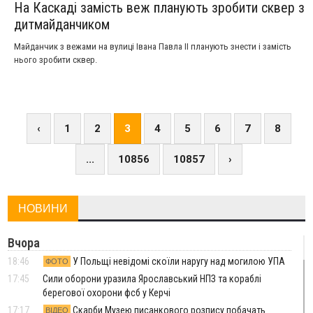
На Каскаді замість веж планують зробити сквер з
дитмайданчиком
Майданчик з вежами на вулиці Івана Павла ІІ планують знести і замість
нього зробити сквер.
‹
1
2
3
4
5
6
7
8
...
10856
10857
›
НОВИНИ
Вчора
18:46
У Польщі невідомі скоїли наругу над могилою УПА
ФОТО
17:45
Сили оборони уразила Ярославський НПЗ та кораблі
берегової охорони фсб у Керчі
17:17
Скарби Музею писанкового розпису побачать
ВІДЕО