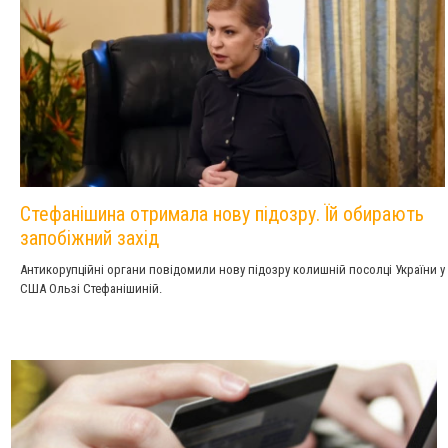
Стефанішина отримала нову підозру. Їй обирають
запобіжний захід
Антикорупційні органи повідомили нову підозру колишній посолці України у
США Ользі Стефанішиній.