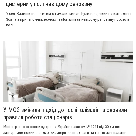
цистерни у полі невідому речовину
У селі Видинів поліцейські спіймали жителя Будилова, який на вантажівці
Scania з причепом-цистерною Trailor зливав невідому речовину просто в
полі.
У МОЗ змінили підхід до госпіталізації та оновили
правила роботи стаціонарів
Міністерство охорони здоров’я України наказом № 1044 від 30 липня
затвердило новий стандарт «Критерії госпіталізації пацієнтів для надання