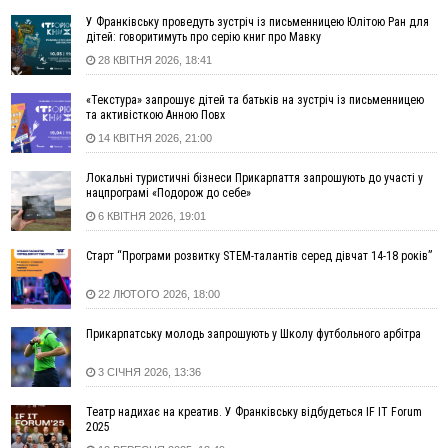
Які спеціальності обирають
У Франківську проведуть зустріч із письменницею Юлітою Ран для
дітей: говоритимуть про серію книг про Мавку
16:43
Зарплати на Прикарпатті за місяць зросли на 10%, але до
28 КВІТНЯ 2026, 18:41
середньої по Україні ще далеко
16:14
Франківець, який стріляв біля АЗС, вийшов під заставу та
«Текстура» запрошує дітей та батьків на зустріч із письменницею
був повторно затриманий
та активісткою Анною Повх
15:54
Прикарпатець прийшов у Пенсійний та заявив поліції про
14 КВІТНЯ 2026, 21:00
гранату, бо йому не нарахували пенсію
14:59
У Болгарії затримали прикарпатця, який виготовляв
Локальні туристичні бізнеси Прикарпаття запрошують до участі у
нацпрограмі «Подорож до себе»
наркотики для міжнародного синдикату
6 КВІТНЯ 2026, 19:01
14:47
Стефанішина отримала нову підозру. Їй обирають
запобіжний захід
Старт “Програми розвитку STEM-талантів серед дівчат 14-18 років”
14:02
«Пілот з Лондона» видурив у жительки Коломийщини
майже 64 тисячі гривень
22 ЛЮТОГО 2026, 18:00
13:13
У четвер на Прикарпатті очікується сильна спека до 39°
Прикарпатську молодь запрошують у Школу футбольного арбітра
13:00
На Снятинщині спіймали чоловіка, який зливав з цистерни
у полі невідому речовину
3 СІЧНЯ 2026, 13:36
12:29
У МОЗ змінили підхід до госпіталізації та оновили правила
роботи стаціонарів
Театр надихає на креатив. У Франківську відбудеться IF IT Forum
12:07
На межі Прикарпаття і Тернопільщини невідомі засипали
2025
русло Золотої Липи та облаштували переправу