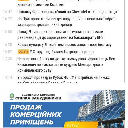
далеко за межами Коломиї
16:42
Поблизу Франківська п'яний на Chevrolet втікав від поліції
16:27
На Прикарпатті триває декларування вогнепальної зброї:
уже зареєстровано 282 одиниці
15:58
Понад 9 тис. прикарпатських вступників отримали
рекомендації до зарахування на бакалаврат у ВНЗ
15:28
Кілька вулиць у Долині тимчасово залишаться без газу
15:02
У Старуні відбулася Патріарша проща
ФОТО
14:35
Не знає англійську на достатньому рівні. Франківець Лев
Кишакевич не зможе стати суддею Міжнародного
кримінального суду
14:14
У Ворохті проведуть Кубок ФЛСУ зі стрибків на лижах,
пам'яті оборонця Богдана Бухонка
13:30
На Калущині розшукали чоловіка, який три дні
ФОТО
блукав у лісі
13:14
Боднар розповів про реакцію влади Польщі на атаки на
українців та про зміни після 23 серпня
12:31
"Едельвейси" щемливо привітали рідну Коломию з
ВІДЕО
Днем міста