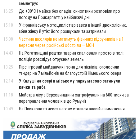
землетрус
16:25
До +30°C і майже без опадів: синоптики розповіли про
погоду на Прикарпатті у найближчі дні
15:18
У Франківську мотоцикліст врізався в інший двоколісник,
збив жінку й утік: його розшукали та затримали
15:08
Частина школярів не матимуть фізичних підручників на 1
вересня через російські обстріли — МОН
14:43
На Рогатинщині рештки тварин спалювали просто в полі:
поліція розслідує отруєння земель
13:25
Пірс, ігровий майданчик і зона для пікніків: оголосили
тендер на 7 мільйонів на благоустрій Німецького озера
12:14
У Калуші на озері в міському парку масово загинули
качки та риба
11:18
Майстра лісу з Верховинщини оштрафували на 600 тисяч за
переправлення чоловіків до Румунії
10:49
На Прикарпатті через негоду сталися аварійні вимкнення
світла
10:43
За змову на тендері для Долинської лікарні двох
підприємців оштрафували на 272 тисячі гривень
10:09
Яремчанський суд виніс вирок чоловіку, який у Буковелі