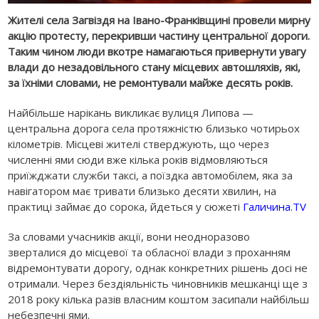
Жителі села Загвіздя на Івано-Франківщині провели мирну
акцію протесту, перекривши частину центральної дороги.
Таким чином люди вкотре намагаються привернути увагу
влади до незадовільного стану місцевих автошляхів, які,
за їхніми словами, не ремонтували майже десять років.
Найбільше нарікань викликає вулиця Липова —
центральна дорога села протяжністю близько чотирьох
кілометрів. Місцеві жителі стверджують, що через
численні ями сюди вже кілька років відмовляються
приїжджати служби таксі, а поїздка автомобілем, яка за
навігатором має тривати близько десяти хвилин, на
практиці займає до сорока, йдеться у сюжеті
Галичина.TV
За словами учасників акції, вони неодноразово
зверталися до місцевої та обласної влади з проханням
відремонтувати дорогу, однак конкретних рішень досі не
отримали. Через бездіяльність чиновників мешканці ще з
2018 року кілька разів власним коштом засипали найбільш
небезпечні ями.