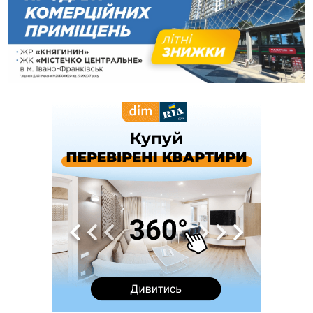
вкрав із супермаркету пляшку віскі за 8,5 тисяч
09:53
В урочищі біля Галича археологи відкопали давньоруську
вагову гирку XII–XIII століть
09:39
У Франківську медики провели серію складних операцій
на аорті
Вчора
22:22
У Богородчанах на "зебрі" водій Audi наїхав на
ФОТО
хлопчика з велосипедом
21:01
Загальна площа всіх книгарень України - трохи більше ніж 6
футбольних полів
20:47
На "зебрі" у Франківську два мотоциклісти збили жінку
18:55
Прикарпаття серед лідерів за будівництвом новобудов і
рекордсмен за зростанням цін на житло
16:48
Де безпечно купатися на Прикарпатті?
ВІДЕО
16:20
У Франківську дружина загиблого воїна створила
організацію «КОД 7'Я», аби підтримувати військових та їхні
сім'ї
15:57
У Коломиї на одній з вулиць встановлять комплекс
автоматичної фіксації швидкості