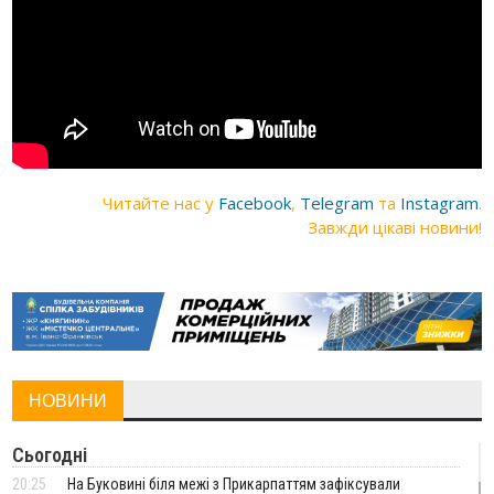
Читайте нас у
Facebook
,
Telegram
та
Instagram
.
Завжди цікаві новини!
НОВИНИ
Сьогодні
20:25
На Буковині біля межі з Прикарпаттям зафіксували