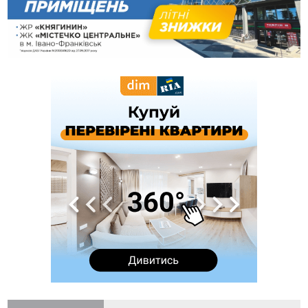
до кінця п'ятниці
08:45
Нафтогазову площу на межі Прикарпаття та Львівщини
повторно виставили на аукціон за 830 млн
Вчора
18:46
У Польщі невідомі скоїли наругу над могилою УПА
ФОТО
17:45
Сили оборони уразила Ярославський НПЗ та кораблі
берегової охорони фсб у Керчі
17:17
Скарби Музею писанкового розпису побачать
ВІДЕО
далеко за межами Коломиї
16:42
Поблизу Франківська п'яний на Chevrolet втікав від поліції
16:27
На Прикарпатті триває декларування вогнепальної зброї:
уже зареєстровано 282 одиниці
15:58
Понад 9 тис. прикарпатських вступників отримали
рекомендації до зарахування на бакалаврат у ВНЗ
15:28
Кілька вулиць у Долині тимчасово залишаться без газу
15:02
У Старуні відбулася Патріарша проща
ФОТО
14:35
Не знає англійську на достатньому рівні. Франківець Лев
Кишакевич не зможе стати суддею Міжнародного
кримінального суду