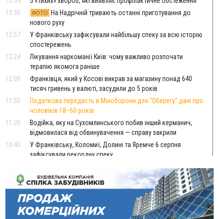
13:54
5 «тихих» хвороб, які виявляє профілактичне обстеження
13:30
На Надрічній тривають останні приготування до
ФОТО
нового руху
12:57
У Франківську зафіксували найбільшу спеку за всю історію
спостережень
12:24
Лікування наркоманії Київ: чому важливо розпочати
терапію якомога раніше
12:00
Франківця, який у Косові викрав за магазину понад 640
тисяч гривень у валюті, засудили до 5 років
11:50
Податкова передасть в Міноборони для "Оберегу" дані про
чоловіків 18–60 років
11:20
Водійка, яку на Сухомлинського побив інший керманич,
відмовилася від обвинувачення — справу закрили
10:45
У Франківську, Коломиї, Долині та Яремче 6 серпня
зафіксували рекордну спеку
10:02
Змушував надсилати інтимні фото: на Прикарпатті
затримали підозрюваного у розбещенні малолітньої
09:22
АМКУ розпочав справу проти Гвіздецької селищної ради
через різні ставки земельного податку
08:54
Синоптики попереджають про значний дощ на Прикарпатті