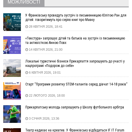
МОЖЛИВОСТІ
14:14
У Ворохті проведуть Кубок ФЛСУ зі стрибків на лижах,
пам'яті оборонця Богдана Бухонка
13:30
На Калущині розшукали чоловіка, який три дні
У Франківську проведуть зустріч із письменницею Юлітою Ран для
ФОТО
дітей: говоритимуть про серію книг про Мавку
блукав у лісі
28 КВІТНЯ 2026, 18:41
13:14
Боднар розповів про реакцію влади Польщі на атаки на
українців та про зміни після 23 серпня
«Текстура» запрошує дітей та батьків на зустріч із письменницею
12:31
"Едельвейси" щемливо привітали рідну Коломию з
ВІДЕО
та активісткою Анною Повх
Днем міста
14 КВІТНЯ 2026, 21:00
11:55
Вчора у Франківську, Коломиї, Долині та Яремче
зафіксували рекордну спеку
Локальні туристичні бізнеси Прикарпаття запрошують до участі у
нацпрограмі «Подорож до себе»
11:45
У Надвірній п'яна жінка побила малолітнього хлопчика: суд
6 КВІТНЯ 2026, 19:01
призначив штраф і 30 тисяч компенсації
11:17
У басейні Дністра встановилася гідрологічна посуха - рівні
Старт “Програми розвитку STEM-талантів серед дівчат 14-18 років”
води наблизилися до найнижчих показників
11:09
У Бурштині поблизу АЗС сталася масова бійка, поліція
22 ЛЮТОГО 2026, 18:00
з'ясовує обставини
Прикарпатську молодь запрошують у Школу футбольного арбітра
10:30
ФОП із Житомира після купівлі права вимоги за 120
тисяч позивається до Франківська на понад 20 млн грн
3 СІЧНЯ 2026, 13:36
08:52
У горах біля Осмолоди за допомогою БПЛА розшукали
двох жінок, які заблукали під час збирання ягід
Театр надихає на креатив. У Франківську відбудеться IF IT Forum