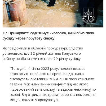
На Прикарпатті судитимуть чоловіка, який вбив свою
сусідку через побутову сварку.
Як повідомили в обласній прокуратурі, слідство
установило, що 32-річний житель Калуського
району позбавив життя свою 79-річну сусідку.
"Того дня, 4 січня 2025 року, чоловік вживав
алкогольні напої, а жінка прийшла до нього
з’ясовувати обставини зникнення своїх свійських
тварин. Між ними виник конфлікт під час якого
підозрюваний взяв сокиру та вдарив нею жінку по
голові. Від отриманих травм потерпіла померла на
місці",- кажуть у прокуратурі.