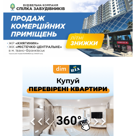
10:43
За змову на тендері для Долинської лікарні двох
підприємців оштрафували на 272 тисячі гривень
10:09
Яремчанський суд виніс вирок чоловіку, який у Буковелі
вкрав із супермаркету пляшку віскі за 8,5 тисяч
09:53
В урочищі біля Галича археологи відкопали давньоруську
вагову гирку XII–XIII століть
09:39
У Франківську медики провели серію складних операцій
на аорті
07 Серпня
22:22
У Богородчанах на "зебрі" водій Audi наїхав на
ФОТО
хлопчика з велосипедом
21:01
Загальна площа всіх книгарень України - трохи більше ніж 6
футбольних полів
20:47
На "зебрі" у Франківську два мотоциклісти збили жінку
18:55
Прикарпаття серед лідерів за будівництвом новобудов і
рекордсмен за зростанням цін на житло
16:48
Де безпечно купатися на Прикарпатті?
ВІДЕО
16:20
У Франківську дружина загиблого воїна створила
організацію «КОД 7'Я», аби підтримувати військових та їхні