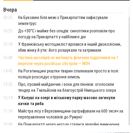
Вчора
20:25
На Буковині біля межі з Прикарпаттям зафіксували
землетрус
16:25
До +30°C і майже без опадів: синоптики розповіли про
погоду на Прикарпатті у найближчі дні
15:18
У Франківську мотоцикліст врізався в інший двоколісник,
збив жінку й утік: його розшукали та затримали
15:08
Частина школярів не матимуть фізичних підручників на 1
вересня через російські обстріли — МОН
14:43
На Рогатинщині рештки тварин спалювали просто в полі:
поліція розслідує отруєння земель
13:25
Пірс, ігровий майданчик і зона для пікніків: оголосили
тендер на 7 мільйонів на благоустрій Німецького озера
12:14
У Калуші на озері в міському парку масово загинули
качки та риба
11:18
Майстра лісу з Верховинщини оштрафували на 600 тисяч за
переправлення чоловіків до Румунії
10:49
На Прикарпатті через негоду сталися аварійні вимкнення
світла