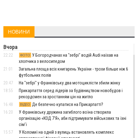
НОВИНИ
Вчора
22:22
У Богородчанах на "зебрі" водій Audi наїхав на
ФОТО
хлопчика з велосипедом
21:01
Загальна площа всіх книгарень України - трохи більше ніж 6
футбольних полів
20:47
На "зебрі" у Франківську два мотоциклісти збили жінку
18:55
Прикарпаття серед лідерів за будівництвом новобудов і
рекордсмен за зростанням цін на житло
16:48
Де безпечно купатися на Прикарпатті?
ВІДЕО
16:20
У Франківську дружина загиблого воїна створила
організацію «КОД 7'Я», аби підтримувати військових та їхні
сім'ї
15:57
У Коломиї на одній з вулиць встановлять комплекс