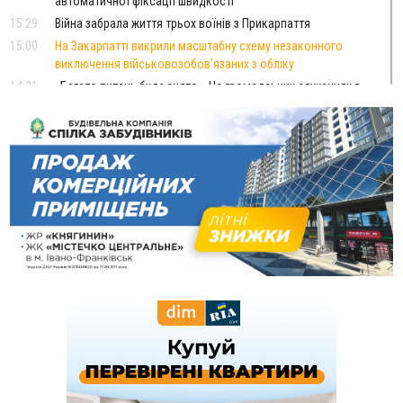
автоматичної фіксації швидкості
15:29
Війна забрала життя трьох воїнів з Прикарпаття
15:00
На Закарпатті викрили масштабну схему незаконного
виключення військовозобов’язаних з обліку
14:31
«Багато питань буде знято». На громадських слуханнях в
Яремче обговорили, як вирішити питання джипінгу в
Карпатах
13:54
5 «тихих» хвороб, які виявляє профілактичне обстеження
13:30
На Надрічній тривають останні приготування до
ФОТО
нового руху
12:57
У Франківську зафіксували найбільшу спеку за всю історію
спостережень
12:24
Лікування наркоманії Київ: чому важливо розпочати
терапію якомога раніше
12:00
Франківця, який у Косові викрав за магазину понад 640
тисяч гривень у валюті, засудили до 5 років
11:50
Податкова передасть в Міноборони для "Оберегу" дані про
чоловіків 18–60 років
11:20
Водійка, яку на Сухомлинського побив інший керманич,
відмовилася від обвинувачення — справу закрили