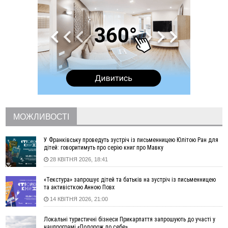
ставками в Івано-Франківській громаді
10:10
На Каскаді замість веж планують зробити сквер з
дитмайданчиком
09:31
На Верховинщині під час пожежі будинку травмувалась
жінка
09:09
35 цимбалістів на Говерлі встановили Рекорд
ВІДЕО
України
08:37
На Прикарпатті за пів року трапилось понад 100 ДТП через
нетверезих водіїв
08:08
рф масовано атакувала Київ та область: 14 загиблих,
десятки постраждалих і пожежі (фото, відео)
МОЖЛИВОСТІ
04 Серпня
У Франківську проведуть зустріч із письменницею Юлітою Ран для
19:49
«Коли я обернувся, ворог уже був у нашій траншеї»:
дітей: говоритимуть про серію книг про Мавку
командир з Надвірної на псевдо «Француз»
28 КВІТНЯ 2026, 18:41
19:34
В міському озері Франківська втопився чоловік
«Текстура» запрошує дітей та батьків на зустріч із письменницею
18:45
Є висока потреба у кількох групах крові: прикарпатців
та активісткою Анною Повх
просять у серпні ставати донорами
14 КВІТНЯ 2026, 21:00
18:07
У Франківську звільнили водія маршрутки, який зневажив і
образив матір загиблого воїна
Локальні туристичні бізнеси Прикарпаття запрошують до участі у
нацпрограмі «Подорож до себе»