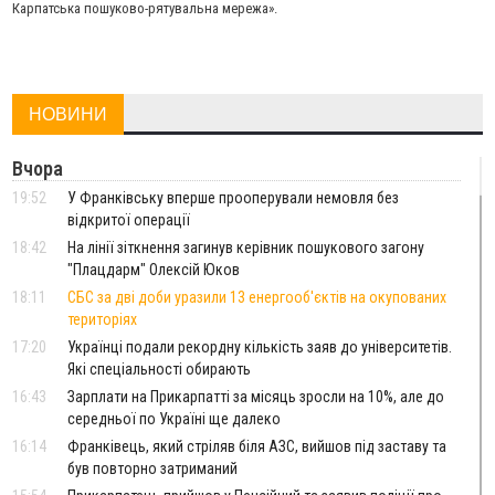
Карпатська пошуково-рятувальна мережа».
НОВИНИ
Вчора
19:52
У Франківську вперше прооперували немовля без
відкритої операції
18:42
На лінії зіткнення загинув керівник пошукового загону
"Плацдарм" Олексій Юков
18:11
СБС за дві доби уразили 13 енергооб'єктів на окупованих
територіях
17:20
Українці подали рекордну кількість заяв до університетів.
Які спеціальності обирають
16:43
Зарплати на Прикарпатті за місяць зросли на 10%, але до
середньої по Україні ще далеко
16:14
Франківець, який стріляв біля АЗС, вийшов під заставу та
був повторно затриманий