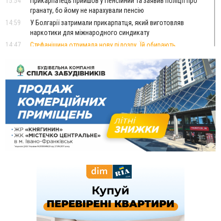
15:54
Прикарпатець прийшов у Пенсійний та заявив поліції про
гранату, бо йому не нарахували пенсію
14:59
У Болгарії затримали прикарпатця, який виготовляв
наркотики для міжнародного синдикату
14:47
Стефанішина отримала нову підозру. Їй обирають
запобіжний захід
14:02
«Пілот з Лондона» видурив у жительки Коломийщини
майже 64 тисячі гривень
13:13
У четвер на Прикарпатті очікується сильна спека до 39°
13:00
На Снятинщині спіймали чоловіка, який зливав з цистерни
у полі невідому речовину
12:29
У МОЗ змінили підхід до госпіталізації та оновили правила
роботи стаціонарів
12:07
На межі Прикарпаття і Тернопільщини невідомі засипали
русло Золотої Липи та облаштували переправу
11:44
У Франківську та Яремче зафіксували нові температурні
рекорди
11:17
Росія вдарила по Харкову "Бандероллю": є постраждалі,
пошкоджено цивільне підприємство
10:54
Верховний суд повернув державі 1,5 га лісу із трьома