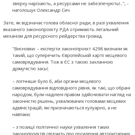
зверху нарізають, а ресурсами не забезпечують!...", -
наголошує Олександр Сич.
Зате, як відзначає голова обласної ради, в разі ухвалення
вказаного законопроєкту РДА отримають легальний
механізм для ресурсного рейдерства громад.
"Висновки: – експерти законопроєкт 4298 визнали як
такий, що суперечить Європейській хартії місцевого
самоврядування. Тож в ЄС з такою захланною
дрімучістю зась!;
– логічніше було б, аби органи місцевого
самоврядування відповідного рівня, як такі, що обрані
народом, були наділені правом здійснювати нагляд на
законністю рішень, ухвалюваних головами місцевих
адміністрацій, які призначаються кулуарно, а не
навпаки;
– з позиції політичної науки ухвалення таких
законопроєктів свідчить про посилення авторитарних