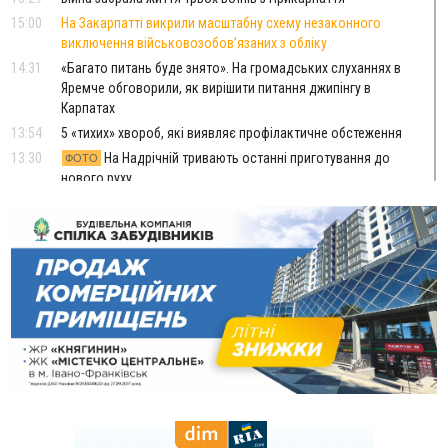
15:00
На Закарпатті викрили масштабну схему незаконного
виключення військовозобов’язаних з обліку
14:31
«Багато питань буде знято». На громадських слуханнях в
Яремче обговорили, як вирішити питання джипінгу в
Карпатах
13:54
5 «тихих» хвороб, які виявляє профілактичне обстеження
13:30
На Надрічній тривають останні приготування до
ФОТО
нового руху
12:57
У Франківську зафіксували найбільшу спеку за всю історію
спостережень
12:24
Лікування наркоманії Київ: чому важливо розпочати
терапію якомога раніше
12:00
Франківця, який у Косові викрав за магазину понад 640
тисяч гривень у валюті, засудили до 5 років
11:50
Податкова передасть в Міноборони для "Оберегу" дані про
чоловіків 18–60 років
11:20
Водійка, яку на Сухомлинського побив інший керманич,
відмовилася від обвинувачення — справу закрили
10:45
У Франківську, Коломиї, Долині та Яремче 6 серпня