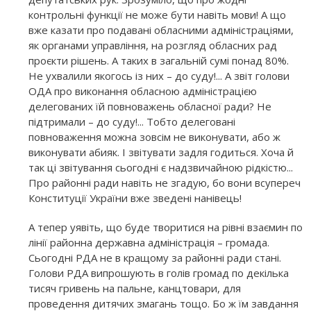
контрольні функції не може бути навіть мови! А що
вже казати про подавані обласними адміністраціями,
як органами управління, на розгляд обласних рад
проєкти рішень. А таких в загальній сумі понад 80%.
Не ухвалили якогось із них – до суду!... А звіт голови
ОДА про виконання обласною адміністрацією
делегованих їй повноважень обласної ради? Не
підтримали – до суду!... Тобто делеговані
повноваження можна зовсім не виконувати, або ж
виконувати абияк. І звітувати задля годиться. Хоча й
так ці звітування сьогодні є надзвичайною рідкістю...
Про районні ради навіть не згадую, бо вони всупереч
Конституції України вже зведені нанівець!
А тепер уявіть, що буде творитися на рівні взаємин по
лінії районна державна адміністрація – громада.
Сьогодні РДА не в кращому за районні ради стані.
Голови РДА випрошують в голів громад по декілька
тисяч гривень на пальне, канцтовари, для
проведення дитячих змагань тощо. Бо ж їм завдання