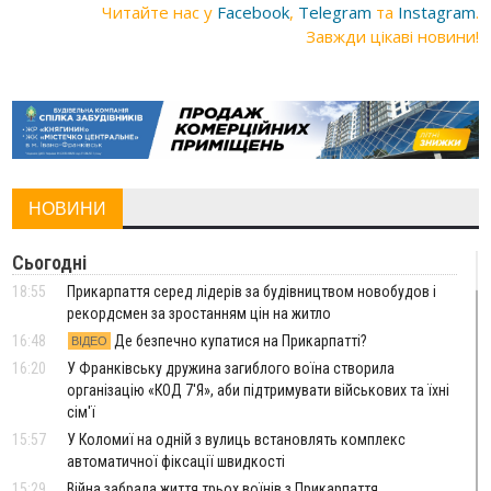
Читайте нас у
Facebook
,
Telegram
та
Instagram
.
Завжди цікаві новини!
НОВИНИ
Сьогодні
18:55
Прикарпаття серед лідерів за будівництвом новобудов і
рекордсмен за зростанням цін на житло
16:48
Де безпечно купатися на Прикарпатті?
ВІДЕО
16:20
У Франківську дружина загиблого воїна створила
організацію «КОД 7'Я», аби підтримувати військових та їхні
сім'ї
15:57
У Коломиї на одній з вулиць встановлять комплекс
автоматичної фіксації швидкості
15:29
Війна забрала життя трьох воїнів з Прикарпаття