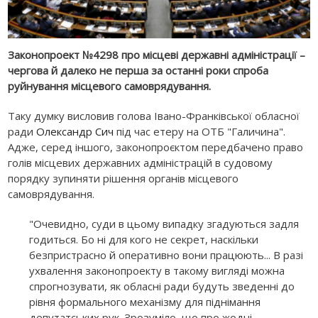
Законопроект №4298 про місцеві державні адміністрації –
чергова й далеко не перша за останні роки спроба
руйнування місцевого самоврядування.
Таку думку висловив голова Івано-Франківської обласної
ради
Олександр Сич
під час етеру на ОТБ "Галичина".
Адже, серед іншого, законопроєктом передбачено право
голів місцевих державних адміністрацій в судовому
порядку зупиняти рішення органів місцевого
самоврядування.
"Очевидно, суди в цьому випадку згадуються задля
годиться. Бо ні для кого не секрет, наскільки
безпристрасно й оперативно вони працюють... В разі
ухвалення законопроекту в такому вигляді можна
спрогнозувати, як обласні ради будуть зведенні до
рівня формального механізму для піднімання
депутатських рук. Зрозуміло, що про жодні