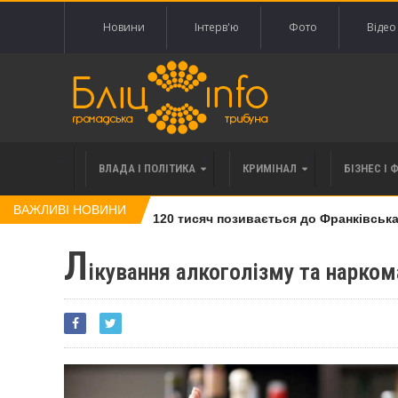
Новини
Інтерв'ю
Фото
Відео
ВЛАДА І ПОЛІТИКА
КРИМІНАЛ
БІЗНЕС І 
ВАЖЛИВІ НОВИНИ
влі права вимоги за 120 тисяч позивається до Франківська на
Л
ікування алкоголізму та нарком