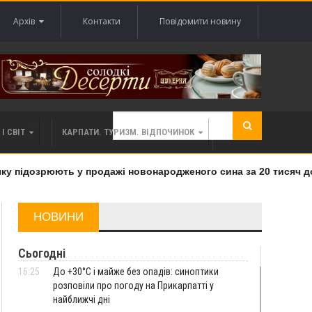
Архів
Контакти
Повідомити новину
І СВІТ
КАРПАТИ. ТУРИЗМ. ВІДПОЧИНОК
 підозрюють у продажі новонародженого сина за 20 тисяч дола
НОВИНИ
Сьогодні
16:25
До +30°C і майже без опадів: синоптики
розповіли про погоду на Прикарпатті у
найближчі дні