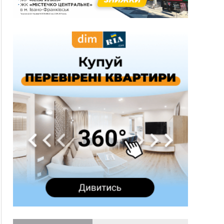
гривень
10:09
Яремчанський суд виніс вирок чоловіку, який
у Буковелі вкрав із супермаркету пляшку віскі
за 8,5 тисяч
09:53
В урочищі біля Галича археологи відкопали
давньоруську вагову гирку XII–XIII століть
09:39
У Франківську медики провели серію
складних операцій на аорті
Вчора
22:22
У Богородчанах на "зебрі" водій Audi
ФОТО
наїхав на хлопчика з велосипедом
21:01
Загальна площа всіх книгарень України - трохи
більше ніж 6 футбольних полів
20:47
На "зебрі" у Франківську два мотоциклісти
збили жінку
18:55
Прикарпаття серед лідерів за будівництвом
новобудов і рекордсмен за зростанням цін на
житло
16:48
Де безпечно купатися на Прикарпатті?
ВІДЕО