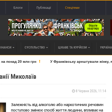
Блоги
Публікації
Спецтеми
ФІНАНСИ
СУСПІЛЬСТВО
ЦІКАВЕ ТА КУРЙОЗИ
УКРАЇНА 
 понад 20 млн грн
У Франківську арештували жінку, яку
анії Миколаїв
8 Червня 2026, 11:14
Залежність від алкоголю або наркотичних речовин
поступово змінює спосіб життя людини, впливає на