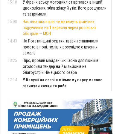
15:18
У Франківську мотоцикліст врізався в інший
двоколісник, збив жінку й утік: його розшукали
та затримали
15:08
Частина школярів не матимуть фізичних
підручників на 1 вересня через російські
обстріли — МОН
14:43
На Рогатинщині рештки тварин спалювали
просто в полі: поліція розслідує отруєння
земель
13:25
Пірс, ігровий майданчик і зона для пікніків:
оголосили тендер на 7 мільйонів на
благоустрій Німецького озера
12:14
У Калуші на озері в міському парку масово
загинули качки та риба
11:18
Майстра лісу з Верховинщини оштрафували на
600 тисяч за переправлення чоловіків до
Румунії
10:49
На Прикарпатті через негоду сталися аварійні
вимкнення світла
10:43
За змову на тендері для Долинської лікарні
двох підприємців оштрафували на 272 тисячі