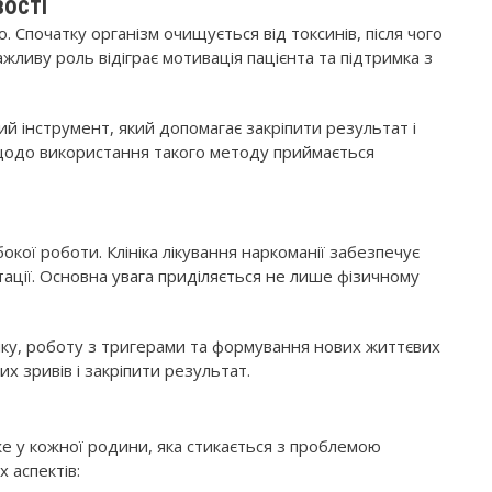
вості
 Спочатку організм очищується від токсинів, після чого
жливу роль відіграє мотивація пацієнта та підтримка з
й інструмент, який допомагає закріпити результат і
щодо використання такого методу приймається
окої роботи. Клініка лікування наркоманії забезпечує
тації. Основна увага приділяється не лише фізичному
ку, роботу з тригерами та формування нових життєвих
х зривів і закріпити результат.
же у кожної родини, яка стикається з проблемою
 аспектів: