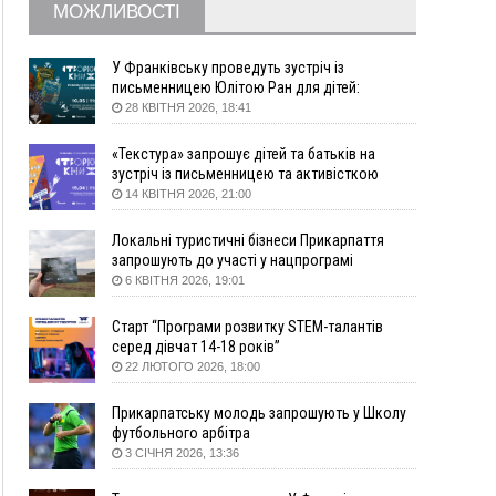
16:20
У Франківську дружина загиблого воїна
МОЖЛИВОСТІ
створила організацію «КОД 7'Я», аби
підтримувати військових та їхні сім'ї
У Франківську проведуть зустріч із
15:57
У Коломиї на одній з вулиць встановлять
письменницею Юлітою Ран для дітей:
комплекс автоматичної фіксації швидкості
говоритимуть про серію книг про Мавку
28 КВІТНЯ 2026, 18:41
15:29
Війна забрала життя трьох воїнів з
Прикарпаття
«Текстура» запрошує дітей та батьків на
зустріч із письменницею та активісткою
15:00
На Закарпатті викрили масштабну схему
Анною Повх
14 КВІТНЯ 2026, 21:00
незаконного виключення
військовозобов’язаних з обліку
Локальні туристичні бізнеси Прикарпаття
14:31
«Багато питань буде знято». На громадських
запрошують до участі у нацпрограмі
слуханнях в Яремче обговорили, як вирішити
«Подорож до себе»
6 КВІТНЯ 2026, 19:01
питання джипінгу в Карпатах
13:54
5 «тихих» хвороб, які виявляє профілактичне
Старт “Програми розвитку STEM-талантів
обстеження
серед дівчат 14-18 років”
22 ЛЮТОГО 2026, 18:00
13:30
На Надрічній тривають останні
ФОТО
приготування до нового руху
Прикарпатську молодь запрошують у Школу
12:57
У Франківську зафіксували найбільшу спеку за
футбольного арбітра
всю історію спостережень
3 СІЧНЯ 2026, 13:36
12:24
Лікування наркоманії Київ: чому важливо