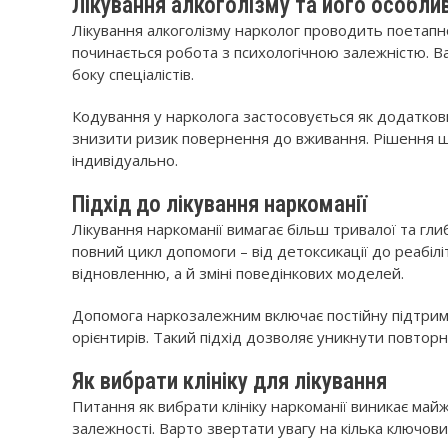
Лікування алкоголізму та його особли
Лікування алкоголізму нарколог проводить поетапно.
починається робота з психологічною залежністю. Ва
боку спеціалістів.
Кодування у нарколога застосовується як додаткови
знизити ризик повернення до вживання. Рішення 
індивідуально.
Підхід до лікування наркоманії
Лікування наркоманії вимагає більш тривалої та глиб
повний цикл допомоги – від детоксикації до реабілі
відновленню, а й зміні поведінкових моделей.
Допомога наркозалежним включає постійну підтрим
орієнтирів. Такий підхід дозволяє уникнути повторни
Як вибрати клініку для лікування
Питання як вибрати клініку наркоманії виникає май
залежності. Варто звертати увагу на кілька ключових