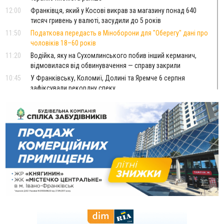
12:00
Франківця, який у Косові викрав за магазину понад 640
тисяч гривень у валюті, засудили до 5 років
11:50
Податкова передасть в Міноборони для "Оберегу" дані про
чоловіків 18–60 років
11:20
Водійка, яку на Сухомлинського побив інший керманич,
відмовилася від обвинувачення — справу закрили
10:45
У Франківську, Коломиї, Долині та Яремче 6 серпня
зафіксували рекордну спеку
10:02
Змушував надсилати інтимні фото: на Прикарпатті
затримали підозрюваного у розбещенні малолітньої
09:22
АМКУ розпочав справу проти Гвіздецької селищної ради
через різні ставки земельного податку
08:54
Синоптики попереджають про значний дощ на Прикарпатті
до кінця п'ятниці
08:45
Нафтогазову площу на межі Прикарпаття та Львівщини
повторно виставили на аукціон за 830 млн
Вчора
18:46
У Польщі невідомі скоїли наругу над могилою УПА
ФОТО
17:45
Сили оборони уразила Ярославський НПЗ та кораблі