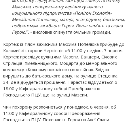
мотокросу серед молоді. Мої щирі співчуття батьку
Максима, попередньому керівнику нашого
комунального підприємства «Полігон Екологія»
Михайлові Попелюку, матері, всім рідним, близьким,
побратимам загиблого Героя. Вічна пам’ять та слава
Герою!"
, - висловив співчуття очільник громади.
Кортеж із тілом захисника Максима Попелюка прибуде до
Коломиї зі сторони Чернівців об 11:00 у неділю, 7 червня.
Кортеж прослідує вулицями Мазепи, Бандери, Січових
Стрільців, Хмельницького, Моцарта до меморіального
комплексу «Кожному поколінню своя війна». Звідти
вирушить до батьківського дому, на вулицю Стеценка,
34, де відбудеться прощання. Парастас відбудеться о
18:00 у Кафедральному соборі Преображення
Господнього ПЦУ, що на вулиці Мазепи.
Чин похорону розпочнеться у понеділок, 8 червня, об
11:00 у Кафедральному соборі Преображення
Господнього ПЦУ. Поховають Героя на Алеї Слави.