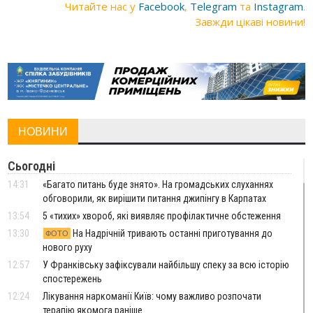
Читайте нас у
Facebook
,
Telegram
та
Instagram
.
Завжди цікаві новини!
НОВИНИ
Сьогодні
14:31
«Багато питань буде знято». На громадських слуханнях
обговорили, як вирішити питання джипінгу в Карпатах
13:54
5 «тихих» хвороб, які виявляє профілактичне обстеження
13:30
На Надрічній тривають останні приготування до
ФОТО
нового руху
12:57
У Франківську зафіксували найбільшу спеку за всю історію
спостережень
12:24
Лікування наркоманії Київ: чому важливо розпочати
терапію якомога раніше