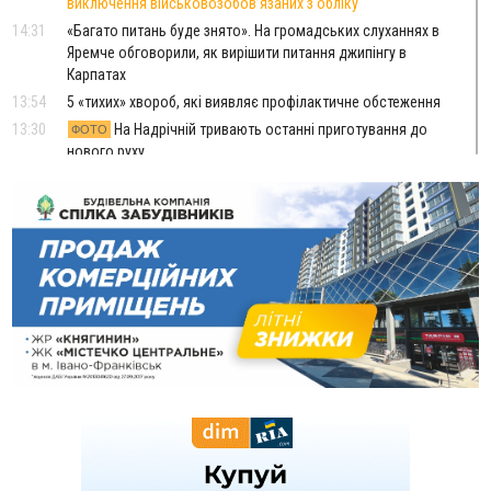
виключення військовозобов’язаних з обліку
14:31
«Багато питань буде знято». На громадських слуханнях в
Яремче обговорили, як вирішити питання джипінгу в
Карпатах
13:54
5 «тихих» хвороб, які виявляє профілактичне обстеження
13:30
На Надрічній тривають останні приготування до
ФОТО
нового руху
12:57
У Франківську зафіксували найбільшу спеку за всю історію
спостережень
12:24
Лікування наркоманії Київ: чому важливо розпочати
терапію якомога раніше
12:00
Франківця, який у Косові викрав за магазину понад 640
тисяч гривень у валюті, засудили до 5 років
11:50
Податкова передасть в Міноборони для "Оберегу" дані про
чоловіків 18–60 років
11:20
Водійка, яку на Сухомлинського побив інший керманич,
відмовилася від обвинувачення — справу закрили
10:45
У Франківську, Коломиї, Долині та Яремче 6 серпня
зафіксували рекордну спеку
10:02
Змушував надсилати інтимні фото: на Прикарпатті