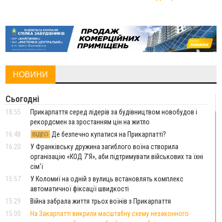
НОВИНИ
Сьогодні
18:55
Прикарпаття серед лідерів за будівництвом новобудов і
рекордсмен за зростанням цін на житло
16:48
Де безпечно купатися на Прикарпатті?
ВІДЕО
16:20
У Франківську дружина загиблого воїна створила
організацію «КОД 7'Я», аби підтримувати військових та їхні
сім'ї
15:57
У Коломиї на одній з вулиць встановлять комплекс
автоматичної фіксації швидкості
15:29
Війна забрала життя трьох воїнів з Прикарпаття
15:00
На Закарпатті викрили масштабну схему незаконного