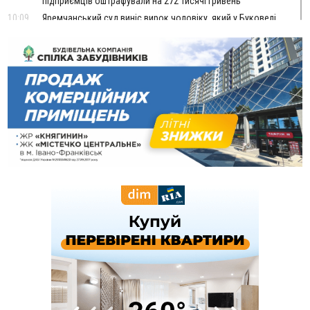
підприємців оштрафували на 272 тисячі гривень
10:09
Яремчанський суд виніс вирок чоловіку, який у Буковелі
вкрав із супермаркету пляшку віскі за 8,5 тисяч
09:53
В урочищі біля Галича археологи відкопали давньоруську
вагову гирку XII–XIII століть
09:39
У Франківську медики провели серію складних операцій
на аорті
Вчора
22:22
У Богородчанах на "зебрі" водій Audi наїхав на
ФОТО
хлопчика з велосипедом
21:01
Загальна площа всіх книгарень України - трохи більше ніж 6
футбольних полів
20:47
На "зебрі" у Франківську два мотоциклісти збили жінку
18:55
Прикарпаття серед лідерів за будівництвом новобудов і
рекордсмен за зростанням цін на житло
16:48
Де безпечно купатися на Прикарпатті?
ВІДЕО
16:20
У Франківську дружина загиблого воїна створила
організацію «КОД 7'Я», аби підтримувати військових та їхні
сім'ї
15:57
У Коломиї на одній з вулиць встановлять комплекс