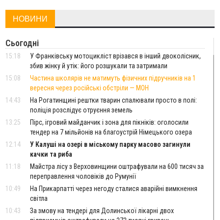
НОВИНИ
Сьогодні
15:18
У Франківську мотоцикліст врізався в інший двоколісник,
збив жінку й утік: його розшукали та затримали
15:08
Частина школярів не матимуть фізичних підручників на 1
вересня через російські обстріли — МОН
14:43
На Рогатинщині рештки тварин спалювали просто в полі:
поліція розслідує отруєння земель
13:25
Пірс, ігровий майданчик і зона для пікніків: оголосили
тендер на 7 мільйонів на благоустрій Німецького озера
12:14
У Калуші на озері в міському парку масово загинули
качки та риба
11:18
Майстра лісу з Верховинщини оштрафували на 600 тисяч за
переправлення чоловіків до Румунії
10:49
На Прикарпатті через негоду сталися аварійні вимкнення
світла
10:43
За змову на тендері для Долинської лікарні двох