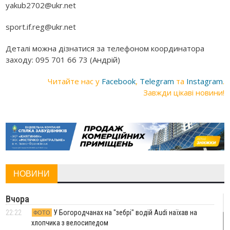
yakub2702@ukr.net
sport.if.reg@ukr.net
Деталі можна дізнатися за телефоном координатора
заходу: 095 701 66 73 (Андрій)
Читайте нас у
Facebook
,
Telegram
та
Instagram
.
Завжди цікаві новини!
НОВИНИ
Вчора
22:22
У Богородчанах на "зебрі" водій Audi наїхав на
ФОТО
хлопчика з велосипедом