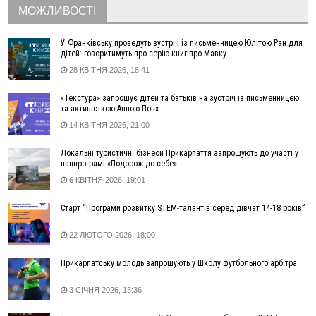
МОЖЛИВОСТІ
06 Серпня
18:46
У Польщі невідомі скоїли наругу над могилою УПА
ФОТО
У Франківську проведуть зустріч із письменницею Юлітою Ран для
дітей: говоритимуть про серію книг про Мавку
17:45
Сили оборони уразила Ярославський НПЗ та кораблі
28 КВІТНЯ 2026, 18:41
берегової охорони фсб у Керчі
17:17
Скарби Музею писанкового розпису побачать
ВІДЕО
«Текстура» запрошує дітей та батьків на зустріч із письменницею
далеко за межами Коломиї
та активісткою Анною Повх
16:42
Поблизу Франківська п'яний на Chevrolet втікав від поліції
14 КВІТНЯ 2026, 21:00
16:27
На Прикарпатті триває декларування вогнепальної зброї:
уже зареєстровано 282 одиниці
Локальні туристичні бізнеси Прикарпаття запрошують до участі у
нацпрограмі «Подорож до себе»
15:58
Понад 9 тис. прикарпатських вступників отримали
6 КВІТНЯ 2026, 19:01
рекомендації до зарахування на бакалаврат у ВНЗ
15:28
Кілька вулиць у Долині тимчасово залишаться без газу
Старт “Програми розвитку STEM-талантів серед дівчат 14-18 років”
15:02
У Старуні відбулася Патріарша проща
ФОТО
22 ЛЮТОГО 2026, 18:00
14:35
Не знає англійську на достатньому рівні. Франківець Лев
Кишакевич не зможе стати суддею Міжнародного
Прикарпатську молодь запрошують у Школу футбольного арбітра
кримінального суду
14:14
У Ворохті проведуть Кубок ФЛСУ зі стрибків на лижах,
3 СІЧНЯ 2026, 13:36
пам'яті оборонця Богдана Бухонка
13:30
На Калущині розшукали чоловіка, який три дні
ФОТО