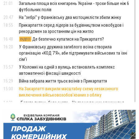
21:01
Загальна площа всіх книгарень України - трохи більше ніж 6
футбольних полів
20:47
На "зебрі" у Франківську два мотоциклісти збили жінку
18:55
Прикарпаття серед лідерів за будівництвом новобудов і
рекордсмен за зростанням цін на житло
16:48
Де безпечно купатися на Прикарпатті?
ВІДЕО
16:20
У Франківську дружина загиблого воїна створила
організацію «КОД 7'Я», аби підтримувати військових та їхні
сім'ї
15:57
У Коломиї на одній з вулиць встановлять комплекс
автоматичної фіксації швидкості
15:29
Війна забрала життя трьох воїнів з Прикарпаття
15:00
На Закарпатті викрили масштабну схему незаконного
виключення військовозобов’язаних з обліку
14:31
«Багато питань буде знято». На громадських слуханнях в
Яремче обговорили, як вирішити питання джипінгу в
Карпатах
13:54
5 «тихих» хвороб, які виявляє профілактичне обстеження
13:30
На Надрічній тривають останні приготування до
ФОТО
нового руху