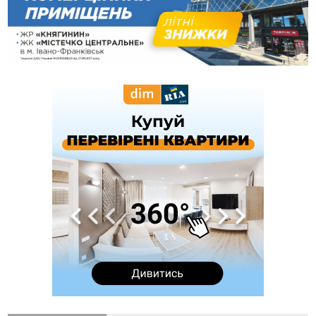
12:57
У Франківську зафіксували найбільшу спеку за всю історію
спостережень
12:24
Лікування наркоманії Київ: чому важливо розпочати
терапію якомога раніше
12:00
Франківця, який у Косові викрав за магазину понад 640
тисяч гривень у валюті, засудили до 5 років
11:50
Податкова передасть в Міноборони для "Оберегу" дані про
чоловіків 18–60 років
11:20
Водійка, яку на Сухомлинського побив інший керманич,
відмовилася від обвинувачення — справу закрили
10:45
У Франківську, Коломиї, Долині та Яремче 6 серпня
зафіксували рекордну спеку
10:02
Змушував надсилати інтимні фото: на Прикарпатті
затримали підозрюваного у розбещенні малолітньої
09:22
АМКУ розпочав справу проти Гвіздецької селищної ради
через різні ставки земельного податку
08:54
Синоптики попереджають про значний дощ на Прикарпатті
до кінця п'ятниці
08:45
Нафтогазову площу на межі Прикарпаття та Львівщини
повторно виставили на аукціон за 830 млн