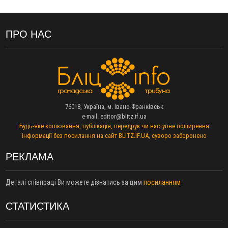
13:30
На Калущині розшукали чоловіка, який три дні
ФОТО
блукав у лісі
13:14
Боднар розповів про реакцію влади Польщі на атаки на
ПРО НАС
українців та про зміни після 23 серпня
12:31
"Едельвейси" щемливо привітали рідну Коломию з
ВІДЕО
Днем міста
11:55
Вчора у Франківську, Коломиї, Долині та Яремче
зафіксували рекордну спеку
11:45
У Надвірній п'яна жінка побила малолітнього хлопчика: суд
76018, Україна, м. Івано-Франківськ
призначив штраф і 30 тисяч компенсації
e-mail:
editor@blitz.if.ua
11:17
У басейні Дністра встановилася гідрологічна посуха - рівні
Будь-яке копіювання, публікація, передрук чи наступне поширення
води наблизилися до найнижчих показників
інформації без посилання на сайт BLITZ.IF.UA, суворо заборонено
11:09
У Бурштині поблизу АЗС сталася масова бійка, поліція
з'ясовує обставини
РЕКЛАМА
10:30
ФОП із Житомира після купівлі права вимоги за 120
тисяч позивається до Франківська на понад 20 млн грн
Деталі співпраці Ви можете дізнатись за цим
посиланням
08:52
У горах біля Осмолоди за допомогою БПЛА розшукали
двох жінок, які заблукали під час збирання ягід
СТАТИСТИКА
05 Серпня