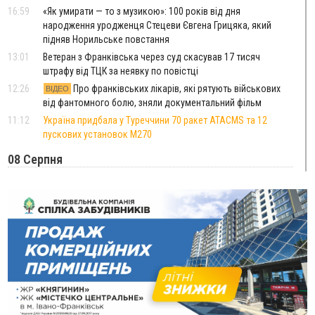
16:59
«Як умирати — то з музикою»: 100 років від дня
народження уродженця Стецеви Євгена Грицяка, який
підняв Норильське повстання
13:01
Ветеран з Франківська через суд скасував 17 тисяч
штрафу від ТЦК за неявку по повістці
12:26
Про франківських лікарів, які рятують військових
ВІДЕО
від фантомного болю, зняли документальний фільм
11:12
Україна придбала у Туреччини 70 ракет ATACMS та 12
пускових установок M270
08 Серпня
20:25
На Буковині біля межі з Прикарпаттям зафіксували
землетрус
16:25
До +30°C і майже без опадів: синоптики розповіли про
погоду на Прикарпатті у найближчі дні
15:18
У Франківську мотоцикліст врізався в інший двоколісник,
збив жінку й утік: його розшукали та затримали
15:08
Частина школярів не матимуть фізичних підручників на 1
вересня через російські обстріли — МОН
14:43
На Рогатинщині рештки тварин спалювали просто в полі: