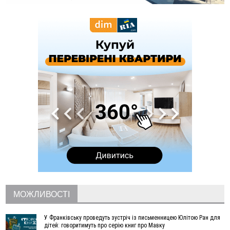
поліція розслідує отруєння земель
13:25
Пірс, ігровий майданчик і зона для пікніків: оголосили
тендер на 7 мільйонів на благоустрій Німецького озера
12:14
У Калуші на озері в міському парку масово загинули
качки та риба
11:18
Майстра лісу з Верховинщини оштрафували на 600 тисяч за
переправлення чоловіків до Румунії
10:49
На Прикарпатті через негоду сталися аварійні вимкнення
світла
10:43
За змову на тендері для Долинської лікарні двох
підприємців оштрафували на 272 тисячі гривень
10:09
Яремчанський суд виніс вирок чоловіку, який у Буковелі
вкрав із супермаркету пляшку віскі за 8,5 тисяч
09:53
В урочищі біля Галича археологи відкопали давньоруську
вагову гирку XII–XIII століть
09:39
У Франківську медики провели серію складних операцій
на аорті
МОЖЛИВОСТІ
07 Серпня
У Франківську проведуть зустріч із письменницею Юлітою Ран для
22:22
У Богородчанах на "зебрі" водій Audi наїхав на
ФОТО
дітей: говоритимуть про серію книг про Мавку
хлопчика з велосипедом