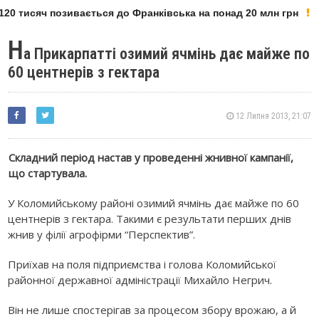
20 тисяч позивається до Франківська на понад 20 млн грн
Н
а Прикарпатті озимий ячмінь дає майже по
60 центнерів з гектара
12 Липня 2013, 21:07
Складний період настав у проведенні жнивної кампанії,
що стартувала.
У Коломийському районі озимий ячмінь дає майже по 60
центнерів з гектара. Такими є результати перших днів
жнив у філії агрофірми “Перспектив”.
Приїхав на поля підприємства і голова Коломийської
районної державної адміністрації Михайло Негрич.
Він не лише спостерігав за процесом збору врожаю, а й