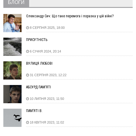
БЛОГИ
повторно виставили на аукціон за 830 млн
06 Серпня
Олександр Сич: Що таке перемога і поразка у цій війні?
18:46
У Польщі невідомі скоїли наругу над могилою УПА
ФОТО
8 СЕРПНЯ 2025, 18:00
17:45
Сили оборони уразила Ярославський НПЗ та кораблі
берегової охорони фсб у Керчі
ПРИСУТНІСТЬ
17:17
Скарби Музею писанкового розпису побачать
ВІДЕО
далеко за межами Коломиї
6 СІЧНЯ 2024, 20:14
16:42
Поблизу Франківська п'яний на Chevrolet втікав від поліції
16:27
На Прикарпатті триває декларування вогнепальної зброї:
ВУЛИЦЯ ЛЮБОВІ
уже зареєстровано 282 одиниці
31 СЕРПНЯ 2023, 12:22
15:58
Понад 9 тис. прикарпатських вступників отримали
рекомендації до зарахування на бакалаврат у ВНЗ
АБСУРД ПАМ’ЯТІ
15:28
Кілька вулиць у Долині тимчасово залишаться без газу
15:02
У Старуні відбулася Патріарша проща
ФОТО
10 ЛИПНЯ 2023, 11:50
14:35
Не знає англійську на достатньому рівні. Франківець Лев
ПАМ’ЯТІ В.
Кишакевич не зможе стати суддею Міжнародного
кримінального суду
18 КВІТНЯ 2023, 11:02
14:14
У Ворохті проведуть Кубок ФЛСУ зі стрибків на лижах,
пам'яті оборонця Богдана Бухонка