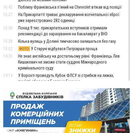
16:42
Поблизу Франківська п'яний на Chevrolet втікав від поліції
16:27
На Прикарпатті триває декларування вогнепальної зброї:
уже зареєстровано 282 одиниці
15:58
Понад 9 тис. прикарпатських вступників отримали
рекомендації до зарахування на бакалаврат у ВНЗ
15:28
Кілька вулиць у Долині тимчасово залишаться без газу
15:02
У Старуні відбулася Патріарша проща
ФОТО
14:35
Не знає англійську на достатньому рівні. Франківець Лев
Кишакевич не зможе стати суддею Міжнародного
кримінального суду
14:14
У Ворохті проведуть Кубок ФЛСУ зі стрибків на лижах,
пам'яті оборонця Богдана Бухонка
13:30
На Калущині розшукали чоловіка, який три дні
ФОТО
блукав у лісі
13:14
Боднар розповів про реакцію влади Польщі на атаки на
українців та про зміни після 23 серпня
12:31
"Едельвейси" щемливо привітали рідну Коломию з
ВІДЕО
Днем міста
11:55
Вчора у Франківську, Коломиї, Долині та Яремче