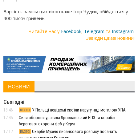
Вартість заміни цих вікон каже Ігор Чудик, обійдеться у
400 тисяч гривень.
Читайте нас у
Facebook
,
Telegram
та
Instagram
.
Завжди цікаві новини!
НОВИНИ
Сьогодні
18:46
У Польщі невідомі скоїли наругу над могилою УПА
ФОТО
17:45
Сили оборони уразила Ярославський НПЗ та кораблі
берегової охорони фсб у Керчі
17:17
Скарби Музею писанкового розпису побачать
ВІДЕО
далеко за межами Коломиї