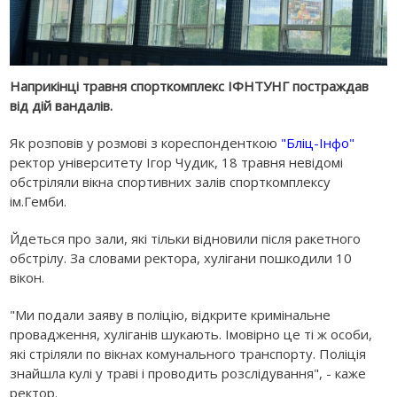
Наприкінці травня спорткомплекс ІФНТУНГ постраждав
від дій вандалів.
Як розповів у розмові з кореспонденткою
"Бліц-Інфо"
ректор університету Ігор Чудик, 18 травня невідомі
обстріляли вікна спортивних залів спорткомплексу
ім.Гемби.
Йдеться про зали, які тільки відновили після ракетного
обстрілу. За словами ректора, хулігани пошкодили 10
вікон.
"Ми подали заяву в поліцію, відкрите кримінальне
провадження, хуліганів шукають. Імовірно це ті ж особи,
які стріляли по вікнах комунального транспорту. Поліція
знайшла кулі у траві і проводить розслідування", - каже
ректор.