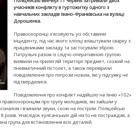
Поліцейські ввечері 11 червня затримали двох
учасників конфлікту в гуртожитку одного з
навчальних закладів Івано-Франківська на вулиці
Дорошенка.
Правоохоронці з'ясовують усі обставини
інциденту, під час якого хлопці влаштували сварку з
працівниками закладу та застосували зброю.
Патрульні разом із слідчо-оперативною групою
виявили на прилеглій території предмет, схожий на
пневматичний пістолет, а також перевірили
повідомлення про погрози ножем, які у підсумку не
підтвердилися.
Повідомлення про конфлікт надійшло на лінію «102»
и правоохоронцям про групу молодиків, які зайшли у
оналом і вчинили звуки, схожі на постріли. Поліцейські
 років. Унаслідок хуліганських дій ніхто не постраждав, а
вна група для встановлення всіх деталей.