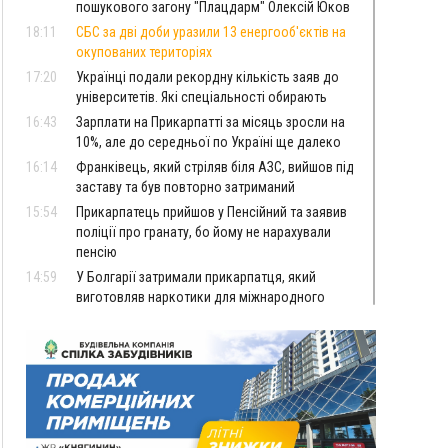
пошукового загону "Плацдарм" Олексій Юков
18:11
СБС за дві доби уразили 13 енергооб'єктів на
окупованих територіях
17:20
Українці подали рекордну кількість заяв до
університетів. Які спеціальності обирають
16:43
Зарплати на Прикарпатті за місяць зросли на
10%, але до середньої по Україні ще далеко
16:14
Франківець, який стріляв біля АЗС, вийшов під
заставу та був повторно затриманий
15:54
Прикарпатець прийшов у Пенсійний та заявив
поліції про гранату, бо йому не нарахували
пенсію
14:59
У Болгарії затримали прикарпатця, який
виготовляв наркотики для міжнародного
синдикату
14:47
Стефанішина отримала нову підозру. Їй
обирають запобіжний захід
14:02
«Пілот з Лондона» видурив у жительки
Коломийщини майже 64 тисячі гривень
13:13
У четвер на Прикарпатті очікується сильна