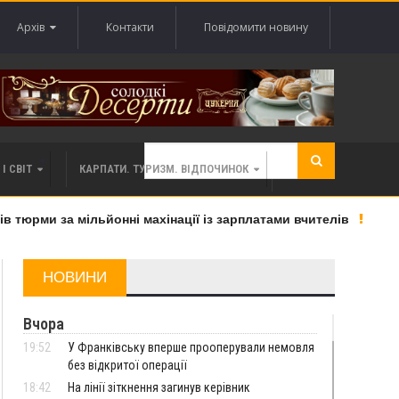
Архів
Контакти
Повідомити новину
І СВІТ
КАРПАТИ. ТУРИЗМ. ВІДПОЧИНОК
юрми за мільйонні махінації із зарплатами вчителів
«Ве
НОВИНИ
Вчора
19:52
У Франківську вперше прооперували немовля
без відкритої операції
18:42
На лінії зіткнення загинув керівник