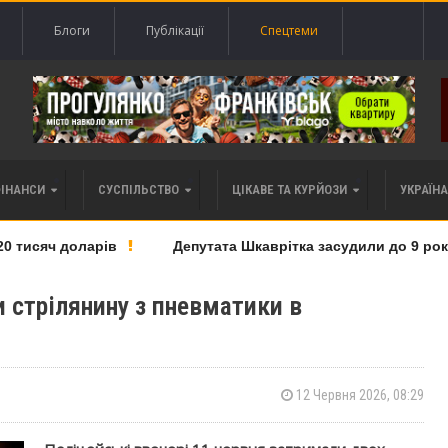
Блоги
Публікації
Спецтеми
ФІНАНСИ
СУСПІЛЬСТВО
ЦІКАВЕ ТА КУРЙОЗИ
УКРАЇНА 
исяч доларів
Депутата Шкаврітка засудили до 9 років т
 стрілянину з пневматики в
12 Червня 2026, 08:29