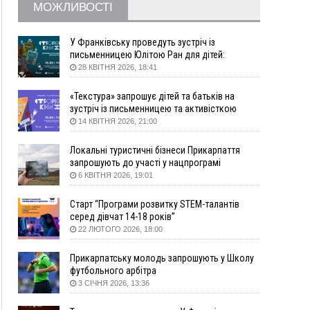
09:09
35 цимбалістів на Говерлі встановили
ВІДЕО
МОЖЛИВОСТІ
Рекорд України
08:37
На Прикарпатті за пів року трапилось понад
У Франківську проведуть зустріч із
100 ДТП через нетверезих водіїв
письменницею Юлітою Ран для дітей:
08:08
рф масовано атакувала Київ та область: 14
говоритимуть про серію книг про Мавку
28 КВІТНЯ 2026, 18:41
загиблих, десятки постраждалих і пожежі
(фото, відео)
«Текстура» запрошує дітей та батьків на
зустріч із письменницею та активісткою
04 Серпня
Анною Повх
14 КВІТНЯ 2026, 21:00
19:49
«Коли я обернувся, ворог уже був у нашій
траншеї»: командир з Надвірної на псевдо
Локальні туристичні бізнеси Прикарпаття
«Француз»
запрошують до участі у нацпрограмі
«Подорож до себе»
6 КВІТНЯ 2026, 19:01
19:34
В міському озері Франківська втопився
чоловік
Старт “Програми розвитку STEM-талантів
18:45
Є висока потреба у кількох групах крові:
серед дівчат 14-18 років”
прикарпатців просять у серпні ставати
22 ЛЮТОГО 2026, 18:00
донорами
18:07
У Франківську звільнили водія маршрутки,
Прикарпатську молодь запрошують у Школу
який зневажив і образив матір загиблого воїна
футбольного арбітра
3 СІЧНЯ 2026, 13:36
17:40
У горах на Прикарпатті з водоспаду впала
жінка і загинула