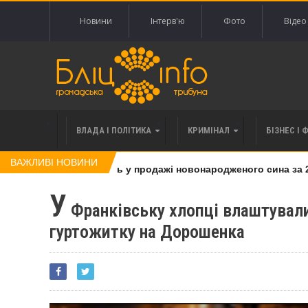
Новини
Інтерв'ю
Фото
Відео
ВЛАДА І ПОЛІТИКА
КРИМІНАЛ
БІЗНЕС І 
ВАЖЛИВІ НОВИНИ
інку, яку підозрюють у продажі новонародженого сина за 20 т
У
Франківську хлопці влаштували
гуртожитку на Дорошенка