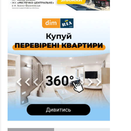
спека до 39°
13:00
На Снятинщині спіймали чоловіка, який зливав
з цистерни у полі невідому речовину
12:29
У МОЗ змінили підхід до госпіталізації та
оновили правила роботи стаціонарів
12:07
На межі Прикарпаття і Тернопільщини невідомі
засипали русло Золотої Липи та облаштували
переправу
11:44
У Франківську та Яремче зафіксували нові
температурні рекорди
11:17
Росія вдарила по Харкову "Бандероллю": є
постраждалі, пошкоджено цивільне
підприємство
10:54
Верховний суд повернув державі 1,5 га лісу із
трьома ставками в Івано-Франківській
громаді
10:10
На Каскаді замість веж планують зробити
сквер з дитмайданчиком
09:31
На Верховинщині під час пожежі будинку
травмувалась жінка