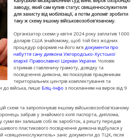
Калуський міськрайонний суд виніс вирок охоронцю
заводу, який сам купив статус священнослужителя
для захисту від мобілізації, а потім допоміг зробити
таку ж схему іншому військовозобов'язаному.
Організатор схеми у квітні 2024 року заплатив 1000
доларів США знайомому, щоб той без жодних
процедур оформив на його ім'я
документи про
набуття сану диякона Ужгородсько-Хустської
єпархії Православної Церкви України
. Чоловік
отримав ставленичу грамоту, довідку та
посвідчення диякона, які показував працівникам
територіальних центрів комплектування та
и до війська, пише
Бліц-Інфо
з посиланням на вирок від 9
цій схемі та запропонував іншому військовозобов'язаному
оронець забрав у знайомого копії паспорта, диплома,
 суми він залишив собі як заробіток, а решту передав
ьшивого пластикового посвідчення диякона відбулася у
вий «священнослужитель» заніс документи до ТЦК, після