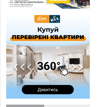
виготовляв наркотики для міжнародного
синдикату
14:47
Стефанішина отримала нову підозру. Їй
обирають запобіжний захід
14:02
«Пілот з Лондона» видурив у жительки
Коломийщини майже 64 тисячі гривень
13:13
У четвер на Прикарпатті очікується сильна
спека до 39°
13:00
На Снятинщині спіймали чоловіка, який зливав
з цистерни у полі невідому речовину
12:29
У МОЗ змінили підхід до госпіталізації та
оновили правила роботи стаціонарів
12:07
На межі Прикарпаття і Тернопільщини невідомі
засипали русло Золотої Липи та облаштували
переправу
11:44
У Франківську та Яремче зафіксували нові
температурні рекорди
11:17
Росія вдарила по Харкову "Бандероллю": є
постраждалі, пошкоджено цивільне
підприємство