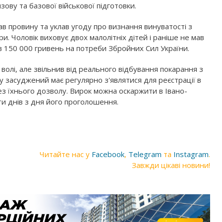
изову та базової військової підготовки.
в провину та уклав угоду про визнання винуватості з
. Чоловік виховує двох малолітніх дітей і раніше не мав
в 150 000 гривень на потреби Збройних Сил України.
волі, але звільнив від реального відбування покарання з
у засуджений має регулярно з'являтися для реєстрації в
ез їхнього дозволу. Вирок можна оскаржити в Івано-
и днів з дня його проголошення.
Читайте нас у
Facebook
,
Telegram
та
Instagram
.
Завжди цікаві новини!