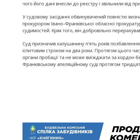
чого його дані внесли до реєстру і звільнили від пр
У судовому засіданні обвинувачений повністю визна
прокурором Івано-Франківської обласної прокуратури
судимостей. Крім того, він добровільно перерахува
Суд призначив калушанину п'ять років позбавлення 
іспитовим строком на два роки. Протягом цього час
органи пробації та не може виїжджати за кордон б
Франківському апеляційному суді протягом тридцят