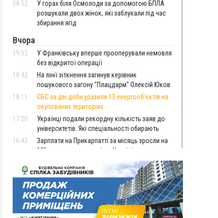
08:52
У горах біля Осмолоди за допомогою БПЛА
розшукали двох жінок, які заблукали під час
збирання ягід
Вчора
19:52
У Франківську вперше прооперували немовля
без відкритої операції
18:42
На лінії зіткнення загинув керівник
пошукового загону "Плацдарм" Олексій Юков
18:11
СБС за дві доби уразили 13 енергооб'єктів на
окупованих територіях
17:20
Українці подали рекордну кількість заяв до
університетів. Які спеціальності обирають
16:43
Зарплати на Прикарпатті за місяць зросли на
10%, але до середньої по Україні ще далеко
16:14
Франківець, який стріляв біля АЗС, вийшов під
заставу та був повторно затриманий
15:54
Прикарпатець прийшов у Пенсійний та заявив
поліції про гранату, бо йому не нарахували
пенсію
14:59
У Болгарії затримали прикарпатця, який