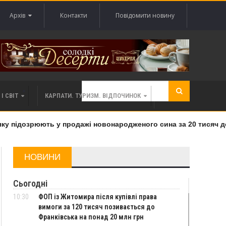
Архів
Контакти
Повідомити новину
І СВІТ
КАРПАТИ. ТУРИЗМ. ВІДПОЧИНОК
 підозрюють у продажі новонародженого сина за 20 тисяч дола
НОВИНИ
Сьогодні
10:30
ФОП із Житомира після купівлі права
вимоги за 120 тисяч позивається до
Франківська на понад 20 млн грн