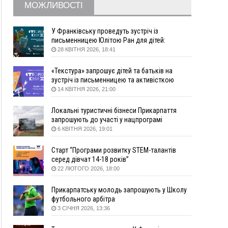
МОЖЛИВОСТІ
10:54
Верховний суд повернув державі 1,5 га лісу із
трьома ставками в Івано-Франківській
громаді
У Франківську проведуть зустріч із
10:10
На Каскаді замість веж планують зробити
письменницею Юлітою Ран для дітей:
говоритимуть про серію книг про Мавку
сквер з дитмайданчиком
28 КВІТНЯ 2026, 18:41
09:31
На Верховинщині під час пожежі будинку
«Текстура» запрошує дітей та батьків на
травмувалась жінка
зустріч із письменницею та активісткою
09:09
35 цимбалістів на Говерлі встановили
ВІДЕО
Анною Повх
14 КВІТНЯ 2026, 21:00
Рекорд України
08:37
На Прикарпатті за пів року трапилось понад
Локальні туристичні бізнеси Прикарпаття
100 ДТП через нетверезих водіїв
запрошують до участі у нацпрограмі
«Подорож до себе»
6 КВІТНЯ 2026, 19:01
08:08
рф масовано атакувала Київ та область: 14
загиблих, десятки постраждалих і пожежі
Старт “Програми розвитку STEM-талантів
(фото, відео)
серед дівчат 14-18 років”
04 Серпня
22 ЛЮТОГО 2026, 18:00
19:49
«Коли я обернувся, ворог уже був у нашій
Прикарпатську молодь запрошують у Школу
траншеї»: командир з Надвірної на псевдо
футбольного арбітра
«Француз»
3 СІЧНЯ 2026, 13:36
19:34
В міському озері Франківська втопився
чоловік