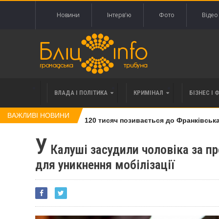
Новини
Інтерв'ю
Фото
Відео
ВЛАДА І ПОЛІТИКА
КРИМІНАЛ
БІЗНЕС І 
ВАЖЛИВІ НОВИНИ
влі права вимоги за 120 тисяч позивається до Франківська на
У
Калуші засудили чоловіка за 
для уникнення мобілізації