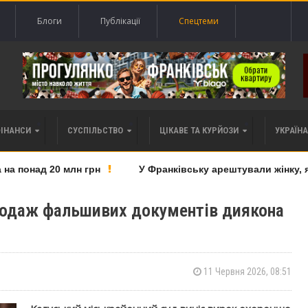
Блоги
Публікації
Спецтеми
ФІНАНСИ
СУСПІЛЬСТВО
ЦІКАВЕ ТА КУРЙОЗИ
УКРАЇНА 
 понад 20 млн грн
У Франківську арештували жінку, яку
продаж фальшивих документів диякона
11 Червня 2026, 08:51