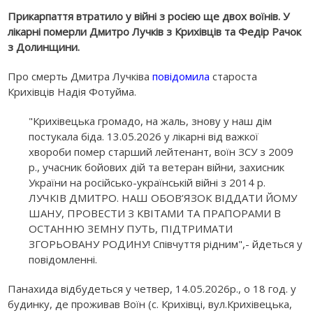
Прикарпаття втратило у війні з росією ще двох воїнів. У
лікарні померли Дмитро Лучків з Крихівців та Федір Рачок
з Долинщини.
Про смерть Дмитра Лучківа
повідомила
староста
Крихівців Надія Фотуйма.
"Крихівецька громадо, на жаль, знову у наш дім
постукала біда. 13.05.2026 у лікарні від важкої
хвороби помер старший лейтенант, воїн ЗСУ з 2009
р., учасник бойових дій та ветеран війни, захисник
України на російсько-українській війні з 2014 р.
ЛУЧКІВ ДМИТРО. НАШ ОБОВ’ЯЗОК ВІДДАТИ ЙОМУ
ШАНУ, ПРОВЕСТИ З КВІТАМИ ТА ПРАПОРАМИ В
ОСТАННЮ ЗЕМНУ ПУТЬ, ПІДТРИМАТИ
ЗГОРЬОВАНУ РОДИНУ! Співчуття рідним",- йдеться у
повідомленні.
Панахида відбудеться у четвер, 14.05.2026р., о 18 год. у
будинку, де проживав Воїн (с. Крихівці, вул.Крихівецька,