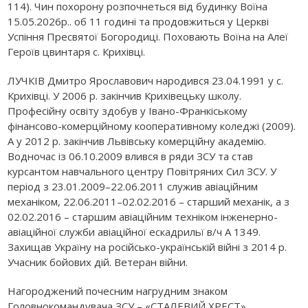
114). Чин похорону розпочнеться від будинку Воїна
15.05.2026р.. об 11 годині та продовжиться у Церкві
Успіння Пресвятої Богородиці. Поховають Воїна на Алеї
Героїв цвинтаря с. Крихівці.
ЛУЧКІВ Дмитро Ярославович народився 23.04.1991 у с.
Крихівці. У 2006 р. закінчив Крихівецьку школу.
Професійну освіту здобув у Івано-Франкіському
фінансово-комерційному кооперативному коледжі (2009).
А у 2012 р. закінчив Львівську комерційну академію.
Водночас із 06.10.2009 влився в ряди ЗСУ та став
курсантом навчального центру Повітряних Сил ЗСУ. У
період з 23.01.2009–22.06.2011 служив авіаційним
механіком, 22.06.2011–02.02.2016 – старший механік, а з
02.02.2016 – старшим авіаційним техніком інженерно-
авіаційної служби авіаційної ескадрильї в/ч А 1349.
Захищав Україну на російсько-українській війні з 2014 р.
Учасник бойових дій. Ветеран війни.
Нагороджений почесним нагрудним знаком
Головнокомандувача ЗСУ – «СТАЛЕВИЙ ХРЕСТ»,