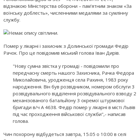
відзнакою Міністерства оборони – пам’ятним знаком «За
воїнську доблесть», численними медалями за сумлінну
службу.
Помер у лікарні і захисник з Долинської громади Федір
Рачок. Про це повідомив міський голова Іван Дирів.
"Нову сумна звістка у громаді - повідомили про
передчасну смерть нашого Захисника, Рачка Федора
Миколайовича, уродженця села Рахиня, 1983 року
народження. Він був розвідником, номером обслуги 3
розвідувального відділення розвідувального взводу 2
механізованого батальйону 3 окремої штурмової
бригади в/ч А 4638. Федір помер у лікарні в місті Львів
під час проходження військової служби",- написав
голова.
Чин похорону відбудеться завтра, 15.05 о 10:00 в селі