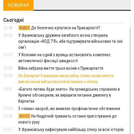
НОВИНИ
Сьогодні
16:48
Де безпечно купатися на Прикарпатті?
ВІДЕО
16:20
У Франківську дружина загиблого воїна створила
організацію «КОД 7'Я», аби підтримувати військових та їхні
сім'ї
15:57
У Коломиї на одній з вулиць встановлять комплекс
автоматичної фіксації швидкості
15:29
Війна забрала життя трьох воїнів з Прикарпаття
15:00
На Закарпатті викрили масштабну схему незаконного
виключення військовозобов’язаних з обліку
14:31
«Багато питань буде знято». На громадських слуханнях в
Яремче обговорили, як вирішити питання джипінгу в
Карпатах
13:54
5 «тихих» хвороб, які виявляє профілактичне обстеження
13:30
На Надрічній тривають останні приготування до
ФОТО
нового руху
12:57
У Франківську зафіксували найбільшу спеку за всю історію