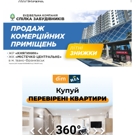
спостережень
12:24
Лікування наркоманії Київ: чому важливо розпочати
терапію якомога раніше
12:00
Франківця, який у Косові викрав за магазину понад 640
тисяч гривень у валюті, засудили до 5 років
11:50
Податкова передасть в Міноборони для "Оберегу" дані про
чоловіків 18–60 років
11:20
Водійка, яку на Сухомлинського побив інший керманич,
відмовилася від обвинувачення — справу закрили
10:45
У Франківську, Коломиї, Долині та Яремче 6 серпня
зафіксували рекордну спеку
10:02
Змушував надсилати інтимні фото: на Прикарпатті
затримали підозрюваного у розбещенні малолітньої
09:22
АМКУ розпочав справу проти Гвіздецької селищної ради
через різні ставки земельного податку
08:54
Синоптики попереджають про значний дощ на Прикарпатті
до кінця п'ятниці
08:45
Нафтогазову площу на межі Прикарпаття та Львівщини
повторно виставили на аукціон за 830 млн
Вчора